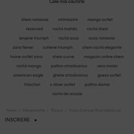
Cele mai cautate
shein romania
intimissimi
mango outlet
reserved
rochii mohito
rochii shein
lenjerie triumph
rochii asos
asos romania
zara femei
sutiene triumph
shein rochii elegante
haine outlet zara
shein curve
magazin online shein
rochii mango
palton stradivarius
vero moda
american eagle
ghete stradivarius
guess outlet
triaction
s oliver outlet
palton dama
rochii de ocazie
Femei
Imbracaminte
Tricouri
Tricou Oversize River Island, roz
INSCRIERE