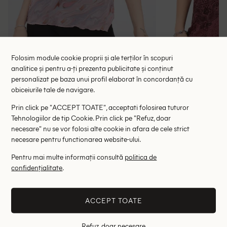
Folosim module cookie proprii și ale terților în scopuri
analitice și pentru a-ți prezenta publicitate și conținut
personalizat pe baza unui profil elaborat în concordanță cu
Tricou Only, roz, M
Tricou 
obiceiurile tale de navigare.
6.63 lei
46.
40.00 lei
RRP: 9
Prin click pe "ACCEPT TOATE", acceptati folosirea tuturor
ULTIMA ȘANSĂ
Tehnologiilor de tip Cookie. Prin click pe "Refuz, doar
necesare" nu se vor folosi alte cookie in afara de cele strict
M
necesare pentru functionarea website-ului.
Pentru mai multe informații consultă
politica de
Altii au fost interesati de
confidențialitate
.
- 46%
- 60%
ACCEPT TOATE
Refuz, doar necesare