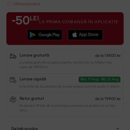
Ultimul produs
LEI
-50
LA PRIMA COMANDĂ ÎN APLICAȚIE
de la 149.00 lei
Livrare gratuită
Livrarea gratuită se aplica pentru comenzile cu totalul mai
mare de 149.00 lei
Livrare rapidă
Ma, 11 Aug - Mi, 12 Aug
In functie de localitatea de livrare timpul estimat poate fi diferit.
de la 199.00 lei
Retur gratuit
Ai termen 14 zile de la primirea comenzii sa probezi si sa faci
retur.
Detalii produs