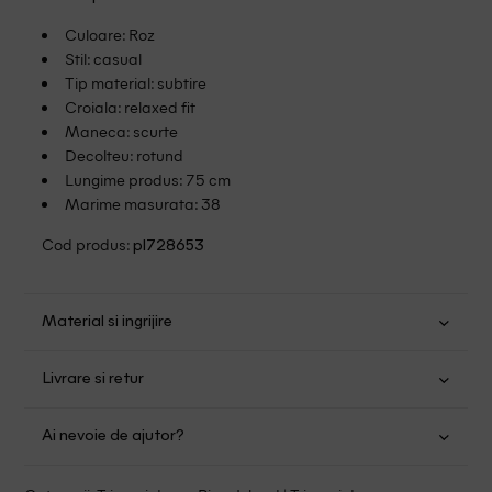
Culoare: Roz
Stil: casual
Tip material: subtire
Croiala: relaxed fit
Maneca: scurte
Decolteu: rotund
Lungime produs: 75 cm
Marime masurata: 38
Cod produs:
pl728653
Material si ingrijire
Bumbac: 100%
Livrare si retur
Spalare usoara la 30
Transport Gratuit pentru orice comanda cu o valoare mai
Nu folositi inalbitor
Ai nevoie de ajutor?
mare de 149.00 lei.
Se pot calca
Fara curatare chimica
Suntem aici pentru a te ajuta:
Politica livrare