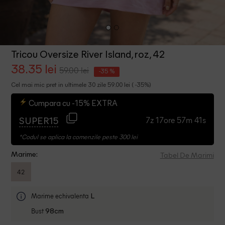
Tricou Oversize River Island, roz, 42
38.35 lei
59.00 lei
-35 %
Cel mai mic pret in ultimele 30 zile 59.00 lei ( -35%)
Cumpara cu -15% EXTRA
7z 17ore 57m 40s
SUPER15
*Codul se aplica la comenzile peste 300 lei
Tabel De Marimi
Marime:
42
Marime echivalenta
L
Bust
98cm