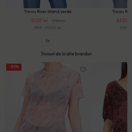
Tricou River Island, verde
Tricou Rive
37.05 lei
43.55 le
57.00 lei
RRP: 119.00 lei
RRP: 1
36
Tricouri de la alte branduri
- 83%