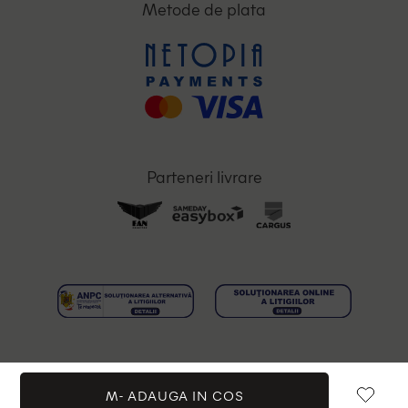
Metode de plata
Parteneri livrare
M-
ADAUGA IN COS
Toate drepturile rezervate © 2026 OutletMag