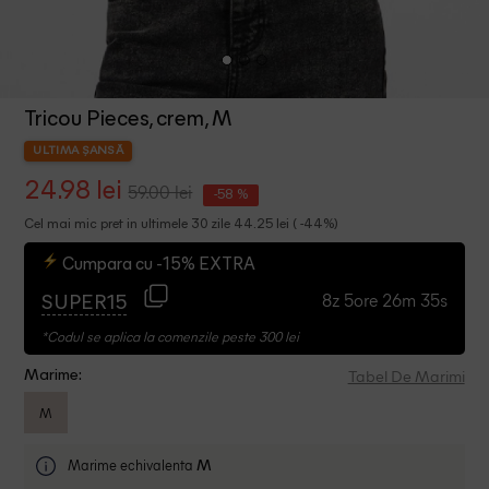
Tricou Pieces, crem, M
ULTIMA ȘANSĂ
24.98 lei
59.00 lei
-58 %
Cel mai mic pret in ultimele 30 zile 44.25 lei ( -44%)
Cumpara cu -15% EXTRA
8z 5ore 26m 34s
SUPER15
*Codul se aplica la comenzile peste 300 lei
Tabel De Marimi
Marime:
M
Marime echivalenta
M