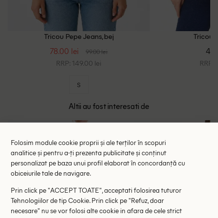
Tricou Pepe Jeans, bej
Tricou 
78.00 lei
46.
99.00 lei
RRP: 149.00 lei
RRP: 9
S
Altii au fost interesati de
- 45%
- 35%
Folosim module cookie proprii și ale terților în scopuri
analitice și pentru a-ți prezenta publicitate și conținut
personalizat pe baza unui profil elaborat în concordanță cu
obiceiurile tale de navigare.
Prin click pe "ACCEPT TOATE", acceptati folosirea tuturor
Tehnologiilor de tip Cookie. Prin click pe "Refuz, doar
necesare" nu se vor folosi alte cookie in afara de cele strict