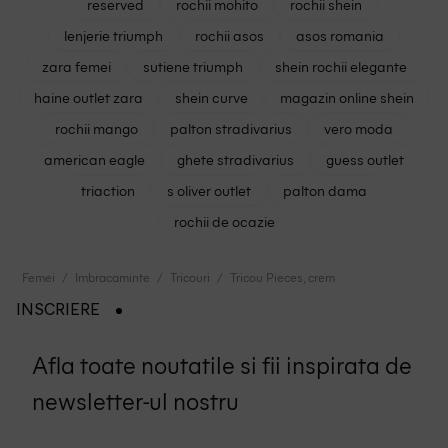
reserved
rochii mohito
rochii shein
lenjerie triumph
rochii asos
asos romania
zara femei
sutiene triumph
shein rochii elegante
haine outlet zara
shein curve
magazin online shein
rochii mango
palton stradivarius
vero moda
american eagle
ghete stradivarius
guess outlet
triaction
s oliver outlet
palton dama
rochii de ocazie
Femei
Imbracaminte
Tricouri
Tricou Pieces, crem
INSCRIERE
Afla toate noutatile si fii inspirata de
newsletter-ul nostru