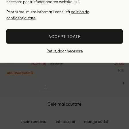
necesare pentru functionarea website-ului.
Pentru mai multe informații consultă
politica de
confidențialitate
.
ACCEPT TOATE
Refuz, doar necesare
Tricou Reserved, crem
Tricou Be
19.34 lei
31.85 le
35.00 lei
RRP: 9
ULTIMA ȘANSĂ
M
L
Cele mai cautate
shein romania
intimissimi
mango outlet