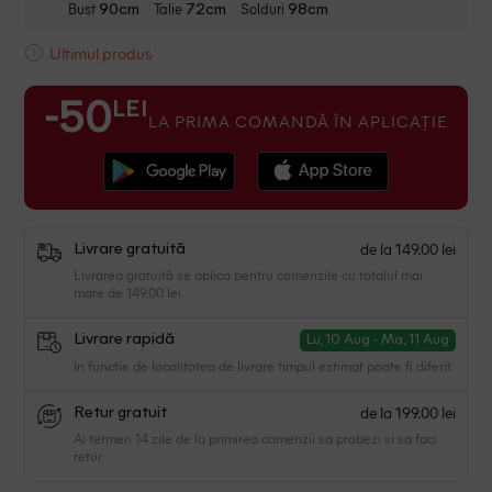
Bust
Talie
Solduri
90cm
72cm
98cm
Ultimul produs
LEI
-50
LA PRIMA COMANDĂ ÎN APLICAȚIE
de la 149.00 lei
Livrare gratuită
Livrarea gratuită se aplica pentru comenzile cu totalul mai
mare de 149.00 lei
Livrare rapidă
Lu, 10 Aug - Ma, 11 Aug
In functie de localitatea de livrare timpul estimat poate fi diferit.
de la 199.00 lei
Retur gratuit
Ai termen 14 zile de la primirea comenzii sa probezi si sa faci
retur.