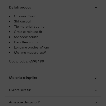
Detalii produs
Culoare: Crem
Stil: casual
Tip material: subtire
Croiala: relaxed fit
Maneca: scurte
Decolteu: rotund
Lungime produs: 61 cm
Marime masurata: M
Cod produs:
lg598499
Material si ingrijire
Bumbac: 85%; Poliester: 15%
Livrare si retur
Spalare usoara la 30
Transport Gratuit pentru orice comanda cu o valoare mai
Nu folositi inalbitor
Ai nevoie de ajutor?
mare de 149.00 lei.
Nu uscati in uscator