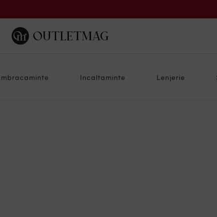
Imbracaminte
Incaltaminte
Lenjerie