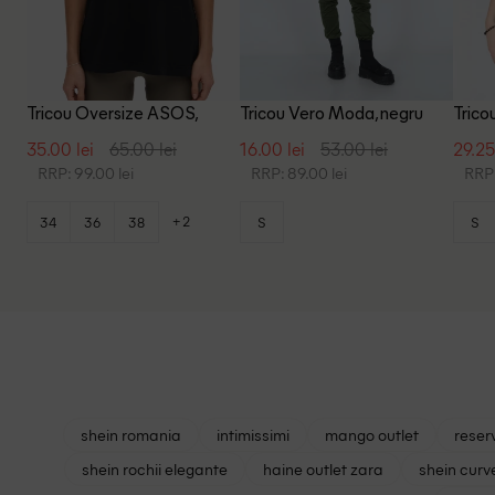
Tricou Oversize ASOS,
Tricou Vero Moda, negru
Trico
negru
35.00 lei
65.00 lei
16.00 lei
53.00 lei
29.25
RRP: 99.00 lei
RRP: 89.00 lei
RRP:
+2
34
36
38
S
S
shein romania
intimissimi
mango outlet
reser
shein rochii elegante
haine outlet zara
shein curv