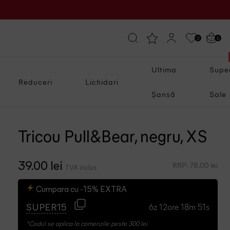
0
0
Ultima
Supe
Reduceri
Lichidari
Șansă
Sale
Tricou Pull&Bear, negru, XS
RRP: 78.00 lei
39.00 lei
TVA inclus
Cumpara cu -15% EXTRA
6z 12ore 18m 50s
SUPER15
*Codul se aplica la comenzile peste 300 lei