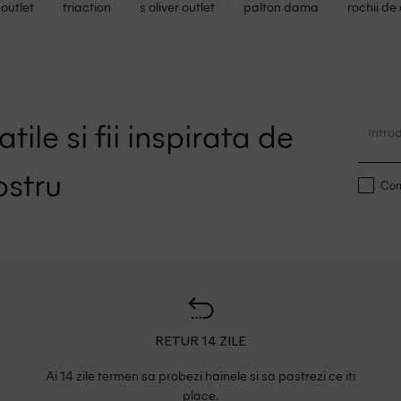
outlet
triaction
s oliver outlet
palton dama
rochii de
tile si fii inspirata de
ostru
Conf
RETUR 14 ZILE
Ai 14 zile termen sa probezi hainele si sa pastrezi ce iti
place.