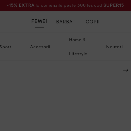
la comenzile peste 300 lei, cod
-15% EXTRA
SUPER15
BARBATI
COPII
FEMEI
Home &
Sport
Accesorii
Noutati
Lifestyle