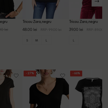
negru
Tricou Zara, negru
Tricou Zara, negru
00 lei
48.00 lei
39.00 lei
RRP: 99.00 lei
RRP: 89.00 lei
S
M
L
L
- 27%
- 66%