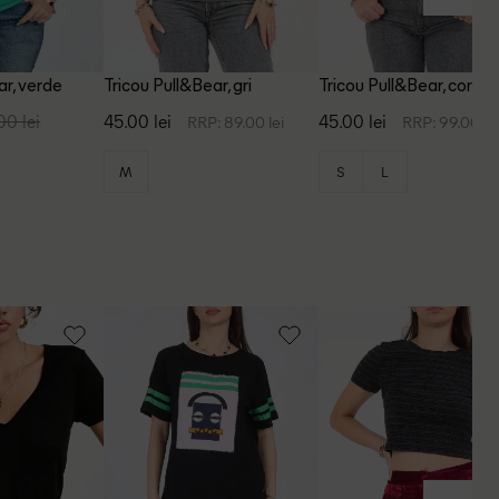
ar, verde
Tricou Pull&Bear, gri
Tricou Pull&Bear, corai
00 lei
45.00 lei
45.00 lei
RRP: 89.00 lei
RRP: 99.00 le
M
S
L