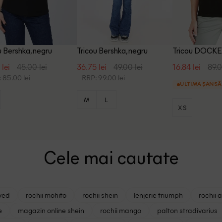
u Bershka, negru
Tricou Bershka, negru
Tricou DOCKE
 lei
45.00 lei
36.75 lei
49.00 lei
16.84 lei
89.0
 85.00 lei
RRP: 99.00 lei
ULTIMA ȘANSĂ
M
L
XS
Cele mai cautate
ved
rochii mohito
rochii shein
lenjerie triumph
rochii 
e
magazin online shein
rochii mango
palton stradivarius