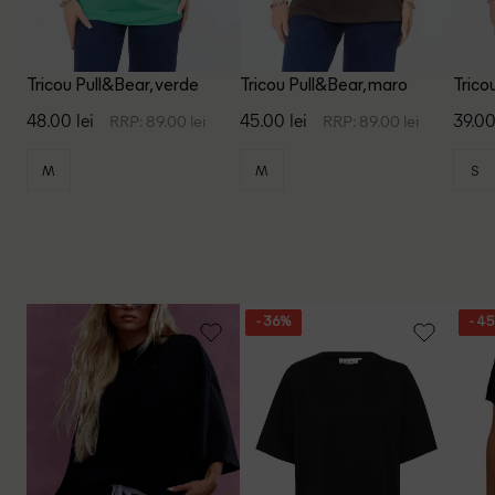
Tricou Pull&Bear, verde
Tricou Pull&Bear, maro
Trico
48.00 lei
45.00 lei
39.00
RRP: 89.00 lei
RRP: 89.00 lei
M
M
S
- 36%
- 4