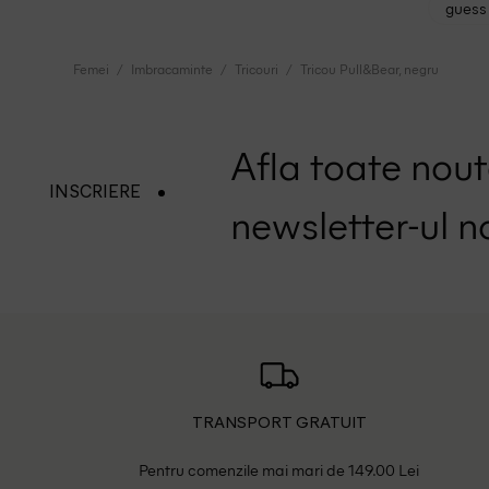
guess 
Femei
Imbracaminte
Tricouri
Tricou Pull&Bear, negru
Afla toate nouta
INSCRIERE
newsletter-ul n
TRANSPORT GRATUIT
Pentru comenzile mai mari de 149.00 Lei