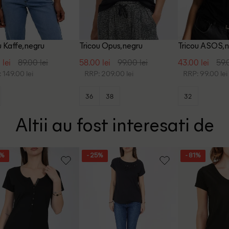
u Kaffe, negru
Tricou Opus, negru
Tricou ASOS, 
 lei
89.00 lei
58.00 lei
99.00 lei
43.00 lei
59.
 149.00 lei
RRP: 209.00 lei
RRP: 99.00 lei
36
38
32
Altii au fost interesati de
5%
- 25%
- 81%