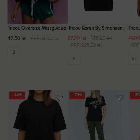
Tricou Oversize Missguided,
Tricou Karen By Simonsen,
Trico
negru
negru
42.50 lei
87.00 lei
135.00 lei
49.00
RRP: 85.00 lei
RRP: 225.00 lei
RRP:
S
S
XL
- 46%
- 70%
- 3