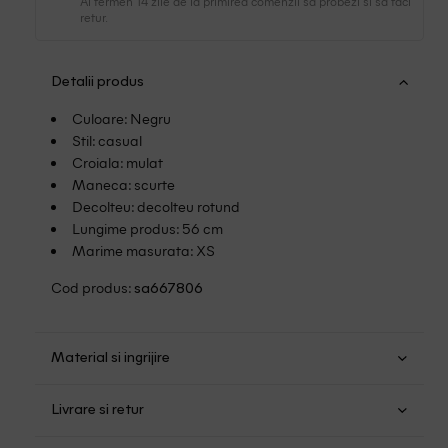
Ai termen 14 zile de la primirea comenzii sa probezi si sa faci
retur.
Detalii produs
Culoare: Negru
Stil: casual
Croiala: mulat
Maneca: scurte
Decolteu: decolteu rotund
Lungime produs: 56 cm
Marime masurata: XS
Cod produs:
sa667806
Material si ingrijire
Bumbac: 100%
Livrare si retur
Spalare usoara la 30
Transport Gratuit pentru orice comanda cu o valoare