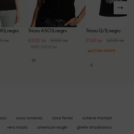
RS, negru
Tricou ASOS, negru
Tricou Q/S, negru
0 lei
43.00 lei
59.00 lei
21.65 lei
63.90 lei
RRP: 99.00 lei
ULTIMA ȘANSĂ
32
S
asos
asos romania
zara femei
sutiene triumph
vero moda
american eagle
ghete stradivarius