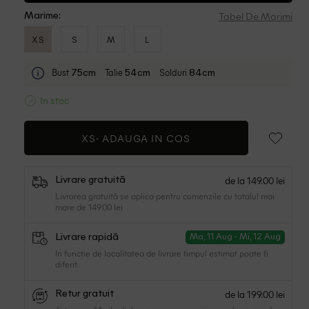
Tabel De Marimi
Marime:
XS
S
M
L
Bust
Talie
Solduri
75cm
54cm
84cm
In stoc
XS-
ADAUGA IN COS
de la 149.00 lei
Livrare gratuită
Livrarea gratuită se aplica pentru comenzile cu totalul mai
mare de 149.00 lei
Livrare rapidă
Ma, 11 Aug - Mi, 12 Aug
In functie de localitatea de livrare timpul estimat poate fi
diferit.
de la 199.00 lei
Retur gratuit