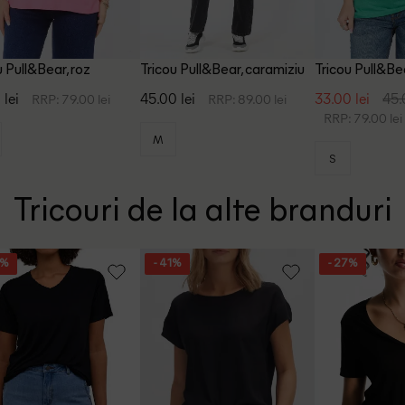
u Pull&Bear, roz
Tricou Pull&Bear, caramiziu
Tricou Pull&Be
 lei
45.00 lei
33.00 lei
45.
RRP: 79.00 lei
RRP: 89.00 lei
RRP: 79.00 lei
M
S
Tricouri de la alte branduri
5%
- 41%
- 27%