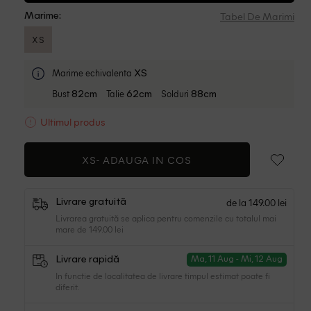
Tabel De Marimi
Marime:
XS
Marime echivalenta
XS
Bust
Talie
Solduri
82cm
62cm
88cm
Ultimul produs
XS-
ADAUGA IN COS
de la 149.00 lei
Livrare gratuită
Livrarea gratuită se aplica pentru comenzile cu totalul mai
mare de 149.00 lei
Livrare rapidă
Ma, 11 Aug - Mi, 12 Aug
In functie de localitatea de livrare timpul estimat poate fi
diferit.