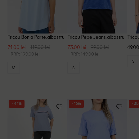
Tricou Bon a Parte, albastru
Tricou Pepe Jeans, albastru
Trico
74.00 lei
119.00 lei
73.00 lei
99.00 lei
49.00
RRP: 199.00 lei
RRP: 149.00 lei
S
M
S
- 41%
- 16%
- 3