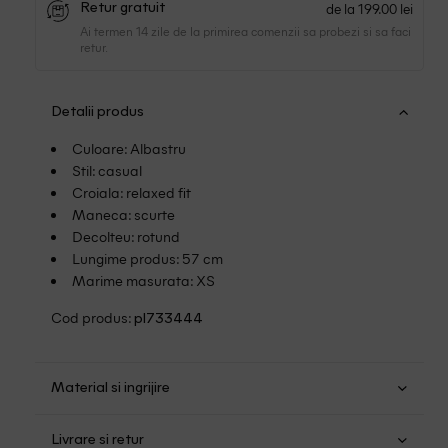
de la 199.00 lei
Retur gratuit
Ai termen 14 zile de la primirea comenzii sa probezi si sa faci
retur.
Detalii produs
Culoare: Albastru
Stil: casual
Croiala: relaxed fit
Maneca: scurte
Decolteu: rotund
Lungime produs: 57 cm
Marime masurata: XS
Cod produs:
pl733444
Material si ingrijire
Bumbac: 100%
Livrare si retur