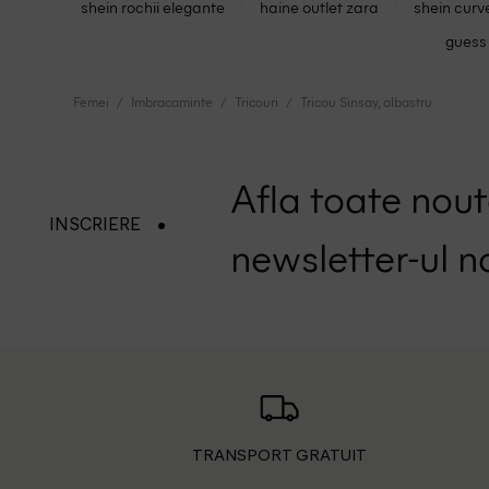
shein rochii elegante
haine outlet zara
shein curv
guess 
Femei
Imbracaminte
Tricouri
Tricou Sinsay, albastru
Afla toate nouta
INSCRIERE
newsletter-ul n
TRANSPORT GRATUIT