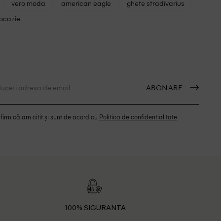
vero moda
american eagle
ghete stradivarius
 ocazie
ABONARE
irm că am citit și sunt de acord cu
Politica de confidentialitate
100% SIGURANTA