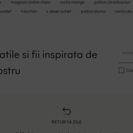
e
magazin online shein
rochii mango
palton stradivarius
outlet
triaction
s oliver outlet
palton dama
rochii de
tile si fii inspirata de
ostru
Conf
RETUR 14 ZILE