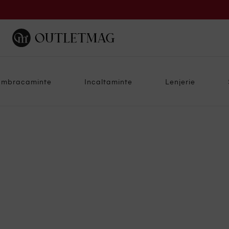
Imbracaminte
Incaltaminte
Lenjerie