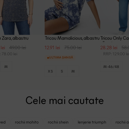
u Zara, albastru
Tricou Mamalicious, albastru
Tricou Only C
albastru
lei
49.00 lei
12.91 lei
75.00 lei
28.28 lei
58.
 78.00 lei
RRP: 129.00 le
ULTIMA ȘANSĂ
M
M-46/48
XS
S
M
Cele mai cautate
ved
rochii mohito
rochii shein
lenjerie triumph
rochii 