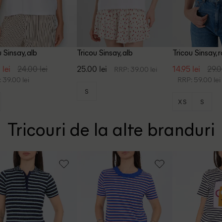
 Sinsay, alb
Tricou Sinsay, alb
Tricou Sinsay, 
 lei
24.00 lei
25.00 lei
14.95 lei
29.0
RRP: 39.00 lei
 39.00 lei
RRP: 59.00 lei
S
XS
S
Tricouri de la alte branduri