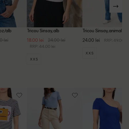
roz/alb
Tricou Sinsay, alb
Tricou Sinsay, animal pri
0 lei
18.00 lei
24.00 lei
24.00 lei
RRP: 49.00 le
RRP: 44.00 lei
XXS
XXS