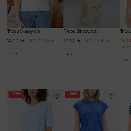
Tricou Sinsay, alb
Tricou Sinsay, roz
Tricou
14.00 lei
19.00 lei
18.00
RRP: 29.00 lei
RRP: 29.00 lei
RRP:
XXS
XS
XS
- 38%
- 26%