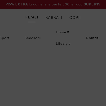
la comenzile peste 300 lei, cod
-15% EXTRA
SUPER15
BARBATI
COPII
FEMEI
Home &
Sport
Accesorii
Noutati
Lifestyle