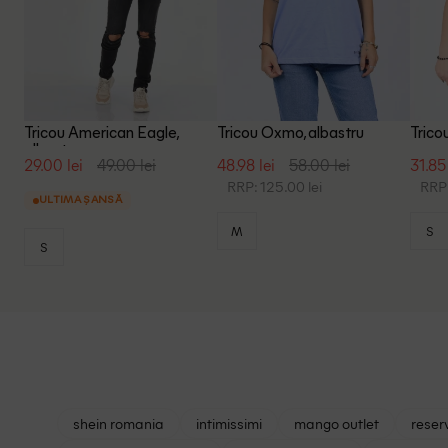
Tricou American Eagle,
Tricou Oxmo, albastru
Trico
albastru
29.00 lei
49.00 lei
48.98 lei
58.00 lei
31.85 
RRP: 125.00 lei
RRP:
ULTIMA ȘANSĂ
M
S
S
shein romania
intimissimi
mango outlet
reser