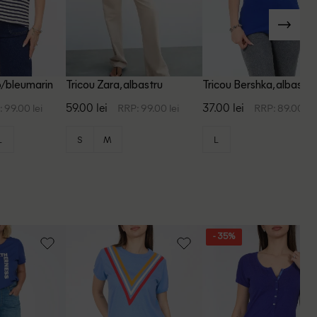
lb/bleumarin
Tricou Zara, albastru
Tricou Bershka, albastru
59.00 lei
37.00 lei
 99.00 lei
RRP: 99.00 lei
RRP: 89.00 lei
L
S
M
L
- 35%