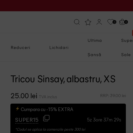
0
0
Ultima
Supe
Reduceri
Lichidari
Șansă
Sale
Tricou Sinsay, albastru, XS
RRP: 39.00 lei
25.00 lei
TVA inclus
Cumpara cu -15% EXTRA
5z 3ore 37m 28s
SUPER15
*Codul se aplica la comenzile peste 300 lei