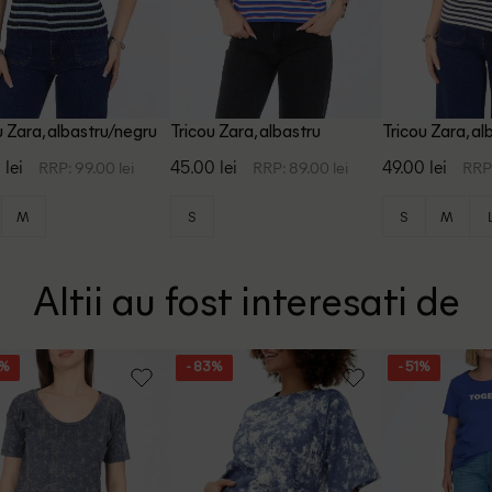
u Zara, albastru/negru
Tricou Zara, albastru
Tricou Zara, a
 lei
45.00 lei
49.00 lei
RRP: 99.00 lei
RRP: 89.00 lei
RRP:
M
S
S
M
Altii au fost interesati de
5%
- 83%
- 51%