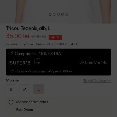
Tricou Tezenis, alb, L
35.00 lei
59.00 lei
-41 %
Cel mai mic pret in ultimele 30 zile 59.00 lei ( -41%)
Cumpara cu -15% EXTRA
7z 5ore 9m 14s
SUPER15
*Codul se aplica la comenzile peste 300 lei
Tabel De Marimi
Marime:
S
M
L
Marime echivalenta
L
Bust
96cm