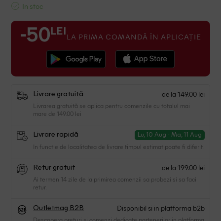
In stoc
LEI
-50
LA PRIMA COMANDĂ ÎN APLICAȚIE
de la 149.00 lei
Livrare gratuită
Livrarea gratuită se aplica pentru comenzile cu totalul mai
mare de 149.00 lei
Livrare rapidă
Lu, 10 Aug - Ma, 11 Aug
In functie de localitatea de livrare timpul estimat poate fi diferit.
de la 199.00 lei
Retur gratuit
Ai termen 14 zile de la primirea comenzii sa probezi si sa faci
retur.
Disponibil si in platforma b2b
Outletmag B2B
Descopera preturi si comenzi dedicate partenerilor in platforma