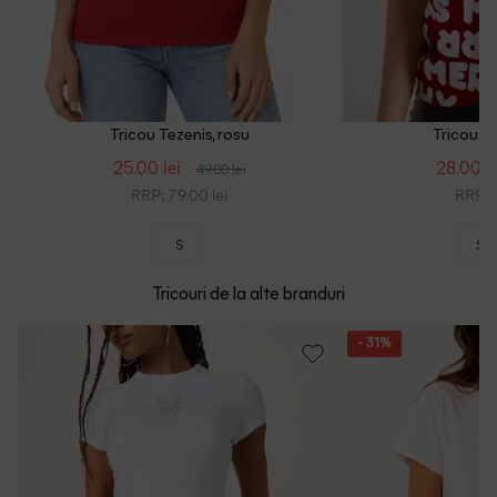
Tricou Tezenis, rosu
Tricou Te
25.00 lei
28.00 le
49.00 lei
RRP: 79.00 lei
RRP: 9
S
S
Tricouri de la alte branduri
- 31%