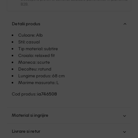
B2B.
Detalii produs
Culoare: Alb
Stil: casual
Tip material: subtire
Croiala: relaxed fit
Maneca: scurte
Decolteu: rotund
Lungime produs: 68 cm
Marime masurata: L
Cod produs:
ia746508
Material si ingrijire
Bumbac: 100%
Livrare si retur
Spalare usoara la 30