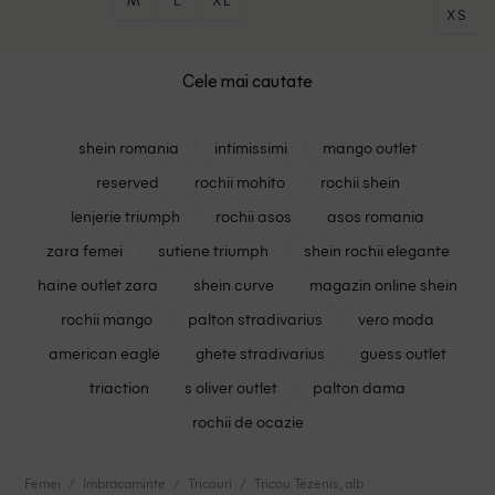
XS
Cele mai cautate
shein romania
intimissimi
mango outlet
reserved
rochii mohito
rochii shein
lenjerie triumph
rochii asos
asos romania
zara femei
sutiene triumph
shein rochii elegante
haine outlet zara
shein curve
magazin online shein
rochii mango
palton stradivarius
vero moda
american eagle
ghete stradivarius
guess outlet
triaction
s oliver outlet
palton dama
rochii de ocazie
Femei
Imbracaminte
Tricouri
Tricou Tezenis, alb