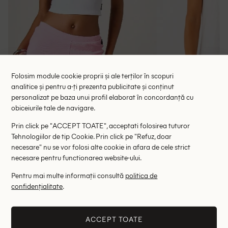
Folosim module cookie proprii și ale terților în scopuri
analitice și pentru a-ți prezenta publicitate și conținut
personalizat pe baza unui profil elaborat în concordanță cu
obiceiurile tale de navigare.
Tricou Missguided, alb
Tricou Pep
Prin click pe "ACCEPT TOATE", acceptati folosirea tuturor
39.50 lei
87.00 le
Tehnologiilor de tip Cookie. Prin click pe "Refuz, doar
necesare" nu se vor folosi alte cookie in afara de cele strict
RRP: 79.00 lei
RRP: 1
necesare pentru functionarea website-ului.
L
XL
Pentru mai multe informații consultă
politica de
confidențialitate
.
Altii au fost interesati de
- 50%
- 61%
ACCEPT TOATE