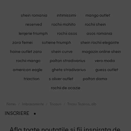
shein romania
intimissimi
mango outlet
reserved
rochii mohito
rochii shein
lenjerie triumph
rochii asos
asos romania
zara femei
sutiene triumph
shein rochii elegante
haine outlet zara
shein curve
magazin online shein
rochii mango
palton stradivarius
vero moda
american eagle
ghete stradivarius
guess outlet
triaction
s oliver outlet
palton dama
rochii de ocazie
Femei
Imbracaminte
Tricouri
Tricou Tezenis, alb
INSCRIERE
Afla toate noutatile si fii inspirata de