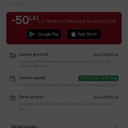
In stoc
LEI
-50
LA PRIMA COMANDĂ ÎN APLICAȚIE
de la 149.00 lei
Livrare gratuită
Livrarea gratuită se aplica pentru comenzile cu totalul mai
mare de 149.00 lei
Livrare rapidă
Vi, 07 Aug - Lu, 10 Aug
In functie de localitatea de livrare timpul estimat poate fi diferit.
de la 199.00 lei
Retur gratuit
Ai termen 14 zile de la primirea comenzii sa probezi si sa faci
retur.
Detalii produs