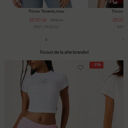
Tricou Tezenis, rosu
Tricou Te
25.00 lei
28.00 le
49.00 lei
RRP: 79.00 lei
RRP: 9
S
S
Tricouri de la alte branduri
- 31%