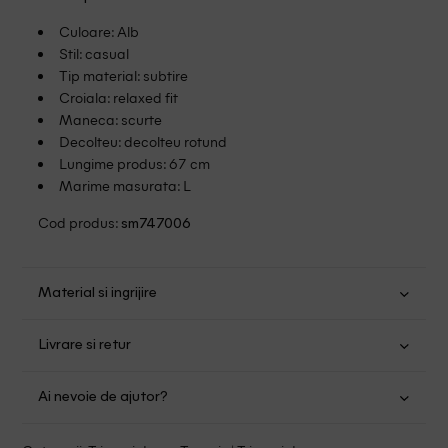
Culoare: Alb
Stil: casual
Tip material: subtire
Croiala: relaxed fit
Maneca: scurte
Decolteu: decolteu rotund
Lungime produs: 67 cm
Marime masurata: L
Cod produs:
sm747006
Material si ingrijire
Bumbac: 100%
Livrare si retur
Spalare usoara la 30
Transport Gratuit pentru orice comanda cu o valoare mai
Nu folositi inalbitor
Ai nevoie de ajutor?
mare de 149.00 lei.
Nu uscati in uscator
Se pot calca
Suntem aici pentru a te ajuta:
Politica livrare