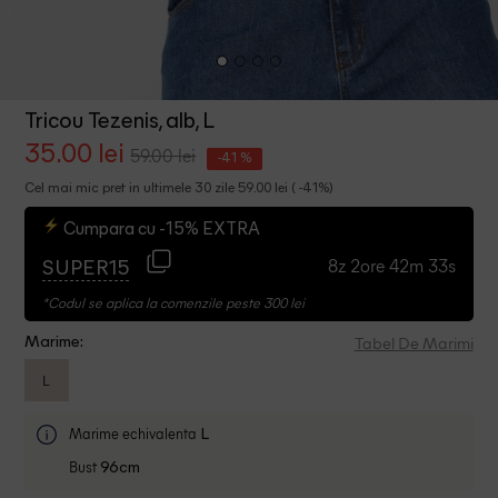
Tricou Tezenis, alb, L
35.00 lei
59.00 lei
-41 %
Cel mai mic pret in ultimele 30 zile 59.00 lei ( -41%)
Cumpara cu -15% EXTRA
8z 2ore 42m 32s
SUPER15
*Codul se aplica la comenzile peste 300 lei
Tabel De Marimi
Marime:
L
Marime echivalenta
L
Bust
96cm