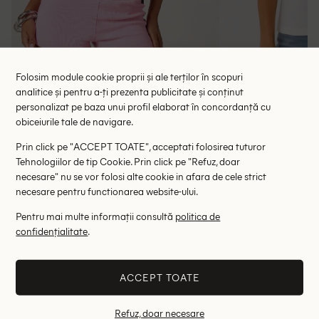
Folosim module cookie proprii și ale terților în scopuri
analitice și pentru a-ți prezenta publicitate și conținut
personalizat pe baza unui profil elaborat în concordanță cu
Tricou Missguided, alb
Tricou Pep
obiceiurile tale de navigare.
39.50 lei
87.00 le
Prin click pe "ACCEPT TOATE", acceptati folosirea tuturor
RRP: 79.00 lei
RRP: 1
Tehnologiilor de tip Cookie. Prin click pe "Refuz, doar
necesare" nu se vor folosi alte cookie in afara de cele strict
L
XL
necesare pentru functionarea website-ului.
Altii au fost interesati de
Pentru mai multe informații consultă
politica de
confidențialitate
.
- 63%
- 45%
ACCEPT TOATE
Refuz, doar necesare