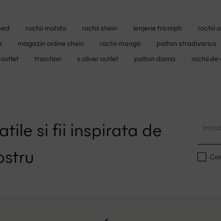
ved
rochii mohito
rochii shein
lenjerie triumph
rochii 
e
magazin online shein
rochii mango
palton stradivarius
outlet
triaction
s oliver outlet
palton dama
rochii de
tile si fii inspirata de
ostru
Conf