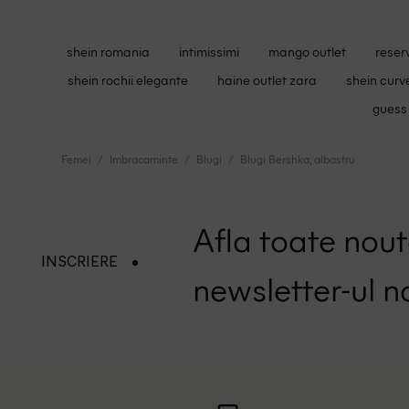
shein romania
intimissimi
mango outlet
reser
shein rochii elegante
haine outlet zara
shein curv
guess 
Femei
Imbracaminte
Blugi
Blugi Bershka, albastru
Afla toate nouta
INSCRIERE
newsletter-ul n