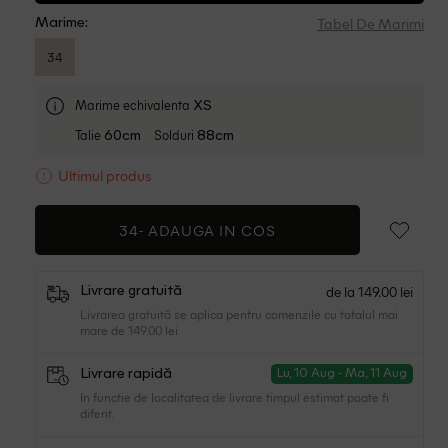
Tabel De Marimi
Marime:
34
Marime echivalenta
XS
Talie
Solduri
60cm
88cm
Ultimul produs
34-
ADAUGA IN COS
de la 149.00 lei
Livrare gratuită
Livrarea gratuită se aplica pentru comenzile cu totalul mai
mare de 149.00 lei
Livrare rapidă
Lu, 10 Aug - Ma, 11 Aug
In functie de localitatea de livrare timpul estimat poate fi
diferit.