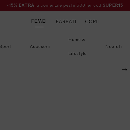
la comenzile peste 300 lei, cod
-15% EXTRA
SUPER15
BARBATI
COPII
FEMEI
Home &
Sport
Accesorii
Noutati
Lifestyle