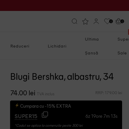
0
0
Ultima
Supe
Reduceri
Lichidari
Șansă
Sale
Blugi Bershka, albastru, 34
RRP: 179.00 lei
74.00 lei
TVA inclus
Cumpara cu -15% EXTRA
6z 19ore 7m 12s
SUPER15
*Codul se aplica la comenzile peste 300 lei