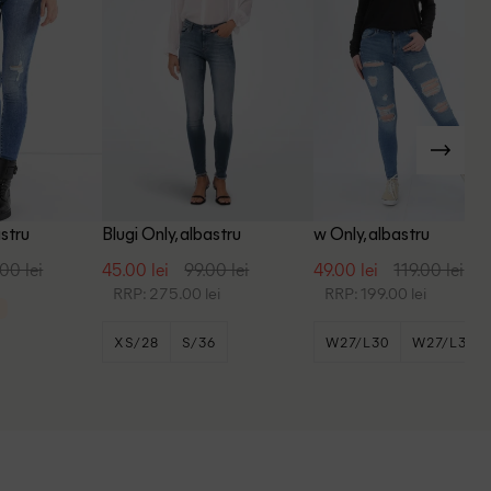
astru
Blugi Only, albastru
w Only, albastru
00 lei
45.00 lei
99.00 lei
49.00 lei
119.00 lei
RRP: 275.00 lei
RRP: 199.00 lei
XS/28
S/36
W27/L30
W27/L32
+4
W28/L30