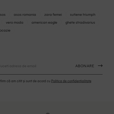
asos
asos romania
zara femei
sutiene triumph
vero moda
american eagle
ghete stradivarius
 ocazie
ABONARE
irm că am citit și sunt de acord cu
Politica de confidentialitate