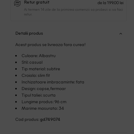
de la 199.00 lei
Retur gratuit
Ai termen 14 zile de la primirea comenzii sa probezi si sa faci
retur.
Detalii produs
Acest produs se livreaza fara curea!
Culoare: Albastru
Stil: casual
Tip material: subtire
Croiala: slim fit
Inchizatoare imbracaminte: fata
Design: capse, fermoar
Tipul taliei: scurta
Lungime produs: 96 cm
Marime masurata: 34
Cod produs:
gd749074