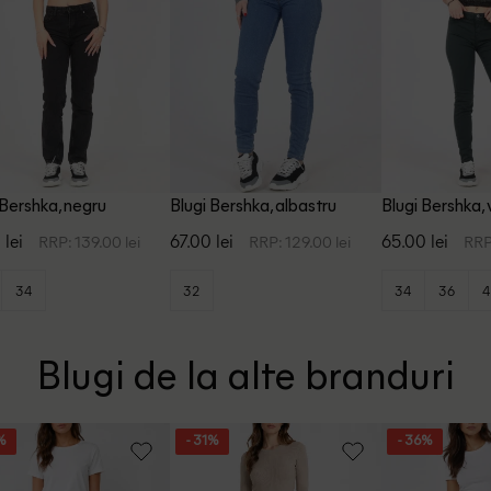
 Bershka, negru
Blugi Bershka, albastru
Blugi Bershka,
 lei
67.00 lei
65.00 lei
RRP: 139.00 lei
RRP: 129.00 lei
RRP
34
32
34
36
4
Blugi de la alte branduri
%
- 31%
- 36%