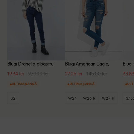
Blugi Dranella, albastru
Blugi American Eagle,
Blugi
albastru
19.34 lei
279.00 lei
27.06 lei
145.00 lei
33.83
ULTIMA ȘANSĂ
ULTIMA ȘANSĂ
ULT
32
W24
W26 R
W27 R
S/3
+2