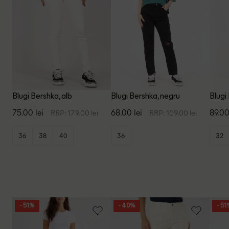
Blugi Bershka, alb
Blugi Bershka, negru
Blugi
75.00 lei
68.00 lei
89.00
RRP: 179.00 lei
RRP: 109.00 lei
36
38
40
36
32
- 51%
- 40%
- 51