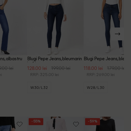
ns, albastru
Blugi Pepe Jeans, bleumarin
Blugi Pepe Jeans, bleum
inchis
9.00 lei
128.00 lei
199.00 lei
118.00 lei
179.00 lei
i
RRP: 325.00 lei
RRP: 269.00 lei
W30/L32
W28/L30
- 55%
- 59%