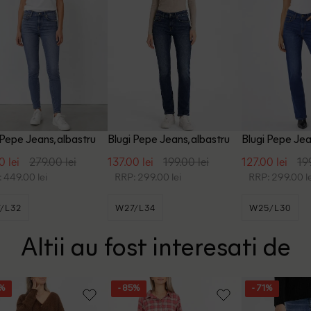
 Pepe Jeans, albastru
Blugi Pepe Jeans, albastru
Blugi Pepe Jea
0 lei
279.00 lei
137.00 lei
199.00 lei
127.00 lei
19
 449.00 lei
RRP: 299.00 lei
RRP: 299.00 le
/L32
W27/L34
W25/L30
Altii au fost interesati de
5%
- 85%
- 71%