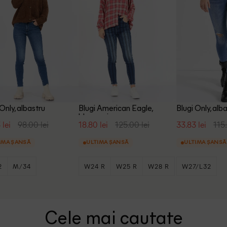
 Only, albastru
Blugi American Eagle,
Blugi Only, alb
bleumarin
 lei
98.00 lei
18.80 lei
125.00 lei
33.83 lei
115.
IMA ȘANSĂ
ULTIMA ȘANSĂ
ULTIMA ȘANSĂ
2
M/34
W24 R
W25 R
W28 R
W27/L32
Cele mai cautate