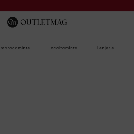
Imbracaminte
Incaltaminte
Lenjerie