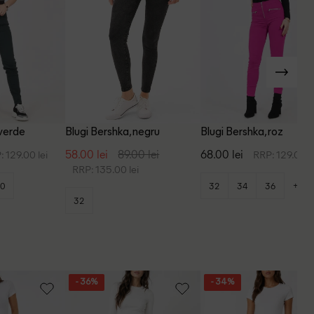
 verde
Blugi Bershka, negru
Blugi Bershka, roz
58.00 lei
89.00 lei
68.00 lei
: 129.00 lei
RRP: 129.00 l
RRP: 135.00 lei
+2
0
32
34
36
32
- 36%
- 34%