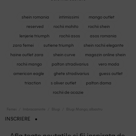
shein romania
intimissimi
mango outlet
reserved
rochii mohito
rochii shein
lenjerie triumph
rochii asos
asos romania
zara femei
sutiene triumph
shein rochii elegante
haine outlet zara
shein curve
magazin online shein
rochii mango
palton stradivarius
vero moda
american eagle
ghete stradivarius
guess outlet
triaction
s oliver outlet
palton dama
rochii de ocazie
Femei
Imbracaminte
Blugi
Blugi Mango, albastru
INSCRIERE
Afla toate noutatile si fii inspirata de