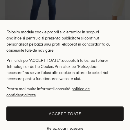
Folosim module cookie proprii și ale terților în scopuri
analitice și pentru a-ți prezenta publicitate și conținut
personalizat pe baza unui profil elaborat în concordanță cu
Blugi Pepe Jeans, albastru
Blugi Cu
obiceiurile tale de navigare.
138.00 lei
114.00 le
279.00 lei
Prin click pe "ACCEPT TOATE", acceptati folosirea tuturor
RRP: 429.00 lei
RRP: 2
Tehnologiilor de tip Cookie. Prin click pe "Refuz, doar
necesare" nu se vor folosi alte cookie in afara de cele strict
W26/L28
necesare pentru functionarea website-ului.
Altii au fost interesati de
Pentru mai multe informații consultă
politica de
confidențialitate
.
- 66%
- 35%
ACCEPT TOATE
Refuz, doar necesare