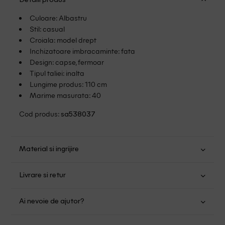
Detalii produs
Culoare: Albastru
Stil: casual
Croiala: model drept
Inchizatoare imbracaminte: fata
Design: capse, fermoar
Tipul taliei: inalta
Lungime produs: 110 cm
Marime masurata: 40
Cod produs:
sa538037
Material si ingrijire
Bumbac: 100%
Livrare si retur
Spalare usoara la 30
Transport Gratuit pentru orice comanda cu o valoare mai
Nu folositi inalbitor
Ai nevoie de ajutor?
mare de 149.00 lei.
Nu uscati in uscator
Se pot calca
Suntem aici pentru a te ajuta:
Politica livrare