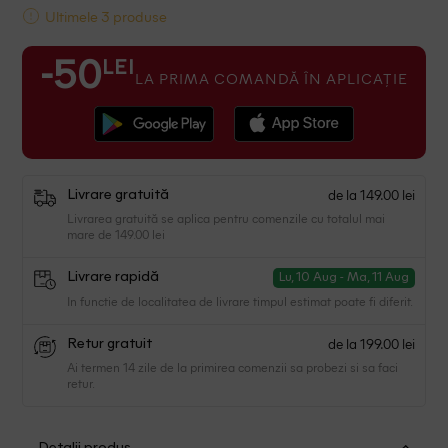
Ultimele 3 produse
LEI
-50
LA PRIMA COMANDĂ ÎN APLICAȚIE
de la 149.00 lei
Livrare gratuită
Livrarea gratuită se aplica pentru comenzile cu totalul mai
mare de 149.00 lei
Livrare rapidă
Lu, 10 Aug - Ma, 11 Aug
In functie de localitatea de livrare timpul estimat poate fi diferit.
de la 199.00 lei
Retur gratuit
Ai termen 14 zile de la primirea comenzii sa probezi si sa faci
retur.