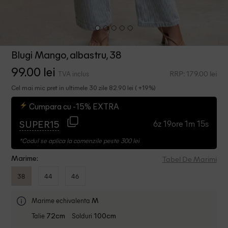
Blugi Mango, albastru, 38
99.00 lei
RRP: 179.00 lei
TVA inclus
Cel mai mic pret in ultimele 30 zile 82.90 lei ( +19%)
Cumpara cu -15% EXTRA
6z 19ore 1m 14s
SUPER15
*Codul se aplica la comenzile peste 300 lei
Tabel De Marimi
Marime:
38
44
46
Marime echivalenta
M
Talie
Solduri
72cm
100cm