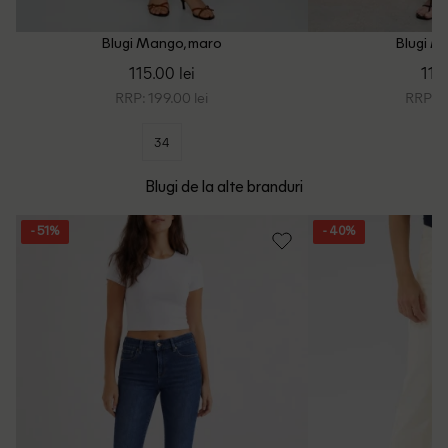
Blugi Mango, maro
Blugi M
115.00 lei
119.
RRP: 199.00 lei
RRP: 2
34
Blugi de la alte branduri
- 51%
- 40%