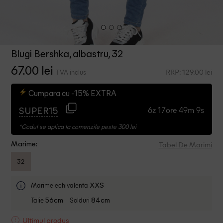
Blugi Bershka, albastru, 32
67.00 lei
RRP: 129.00 lei
TVA inclus
Cumpara cu -15% EXTRA
6z 17ore 49m 9s
SUPER15
*Codul se aplica la comenzile peste 300 lei
Tabel De Marimi
Marime:
32
Marime echivalenta
XXS
Talie
Solduri
56cm
84cm
Ultimul produs