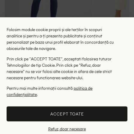
Folosim module cookie proprii și ale terților în scopuri
analitice și pentru a-ți prezenta publicitate și conținut
Blugi Pepe Jeans, albastru
Blugi Cu
personalizat pe baza unui profil elaborat în concordanță cu
obiceiurile tale de navigare.
138.00 lei
114.00 le
279.00 lei
RRP: 429.00 lei
RRP: 2
Prin click pe "ACCEPT TOATE", acceptati folosirea tuturor
Tehnologiilor de tip Cookie. Prin click pe "Refuz, doar
W26/L28
necesare" nu se vor folosi alte cookie in afara de cele strict
necesare pentru functionarea website-ului.
Altii au fost interesati de
Pentru mai multe informații consultă
politica de
confidențialitate
.
- 69%
- 76%
ACCEPT TOATE
Refuz, doar necesare