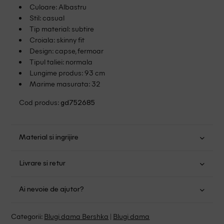
Culoare: Albastru
Stil: casual
Tip material: subtire
Croiala: skinny fit
Design: capse, fermoar
Tipul taliei: normala
Lungime produs: 93 cm
Marime masurata: 32
Cod produs:
gd752685
Material si ingrijire
Bumbac: 76%; Poliester: 22%; Elastan: 2%
Livrare si retur
Spalare usoara la 30
Transport Gratuit pentru orice comanda cu o valoare mai
Nu folositi inalbitor
Ai nevoie de ajutor?
mare de 149.00 lei.
Nu uscati in uscator
Se pot calca
Suntem aici pentru a te ajuta:
Politica livrare
Categorii:
Blugi dama Bershka
|
Blugi dama
Fara curatare chimica