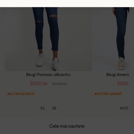
Blugi Parisian, albastru
Blugi American
39.00 lei
29.00 le
125.00 lei
ULTIMA ȘANSĂ
ULTIMA ȘANSĂ
36
38
W25 R
Cele mai cautate