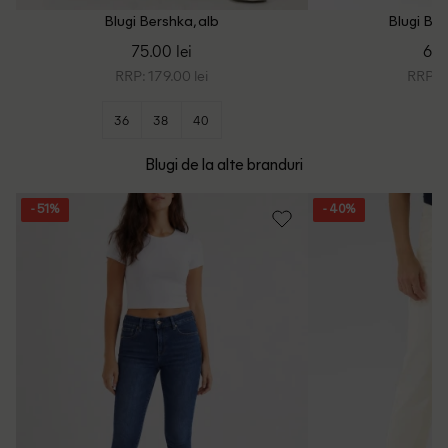
Blugi Bershka, alb
Blugi Ber
75.00 lei
68.
RRP: 179.00 lei
RRP: 1
36
38
40
Blugi de la alte branduri
- 51%
- 40%