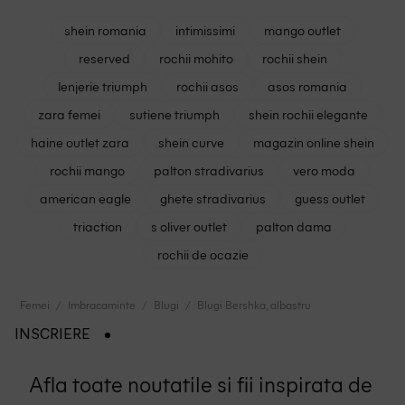
shein romania
intimissimi
mango outlet
reserved
rochii mohito
rochii shein
lenjerie triumph
rochii asos
asos romania
zara femei
sutiene triumph
shein rochii elegante
haine outlet zara
shein curve
magazin online shein
rochii mango
palton stradivarius
vero moda
american eagle
ghete stradivarius
guess outlet
triaction
s oliver outlet
palton dama
rochii de ocazie
Femei
Imbracaminte
Blugi
Blugi Bershka, albastru
INSCRIERE
Afla toate noutatile si fii inspirata de