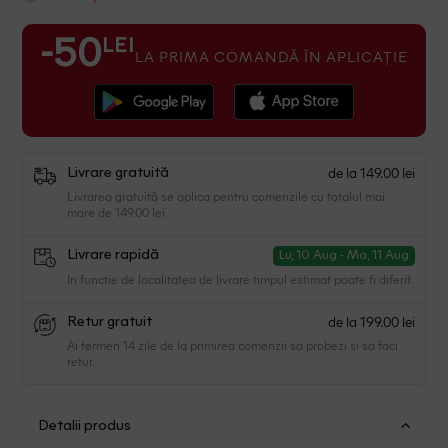
LEI
-50
LA PRIMA COMANDĂ ÎN APLICAȚIE
de la 149.00 lei
Livrare gratuită
Livrarea gratuită se aplica pentru comenzile cu totalul mai
mare de 149.00 lei
Livrare rapidă
Lu, 10 Aug - Ma, 11 Aug
In functie de localitatea de livrare timpul estimat poate fi diferit.
de la 199.00 lei
Retur gratuit
Ai termen 14 zile de la primirea comenzii sa probezi si sa faci
retur.
Detalii produs