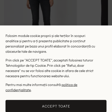
Folosim module cookie proprii și ale terților în scopuri
analitice și pentru a-ți prezenta publicitate și conținut
personalizat pe baza unui profil elaborat în concordanță cu
obiceiurile tale de navigare.
Blugi Pepe Jeans, negru
Blugi Kaffe
Prin click pe "ACCEPT TOATE", acceptati folosirea tuturor
137.00 lei
118.00 le
275.00 lei
Tehnologiilor de tip Cookie. Prin click pe "Refuz, doar
RRP: 439.00 lei
RRP: 3
necesare" nu se vor folosi alte cookie in afara de cele strict
necesare pentru functionarea website-ului.
W30/L32
Pentru mai multe informații consultă
politica de
confidențialitate
.
Altii au fost interesati de
- 78%
- 59%
ACCEPT TOATE