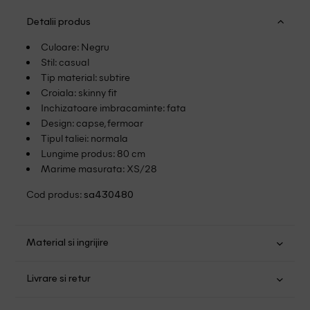
Detalii produs
Culoare: Negru
Stil: casual
Tip material: subtire
Croiala: skinny fit
Inchizatoare imbracaminte: fata
Design: capse, fermoar
Tipul taliei: normala
Lungime produs: 80 cm
Marime masurata: XS/28
Cod produs:
sa430480
Material si ingrijire
Poliester: 24%; Elastan: 2%; Viscoza: 2%
Livrare si retur
Spalare usoara la 40
Transport Gratuit pentru orice comanda cu o valoare mai
Nu folositi inalbitor