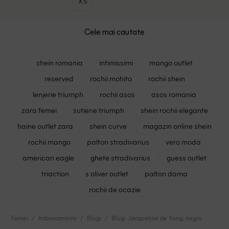
XS
Cele mai cautate
shein romania
intimissimi
mango outlet
reserved
rochii mohito
rochii shein
lenjerie triumph
rochii asos
asos romania
zara femei
sutiene triumph
shein rochii elegante
haine outlet zara
shein curve
magazin online shein
rochii mango
palton stradivarius
vero moda
american eagle
ghete stradivarius
guess outlet
triaction
s oliver outlet
palton dama
rochii de ocazie
Femei
Imbracaminte
Blugi
Blugi Jacqueline de Yong, negru