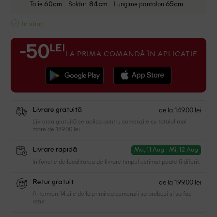
Talie
Solduri
Lungime pantalon
60cm
84cm
65cm
In stoc
LEI
-50
LA PRIMA COMANDĂ ÎN APLICAȚIE
de la 149.00 lei
Livrare gratuită
Livrarea gratuită se aplica pentru comenzile cu totalul mai
mare de 149.00 lei
Livrare rapidă
Ma, 11 Aug - Mi, 12 Aug
In functie de localitatea de livrare timpul estimat poate fi diferit.
de la 199.00 lei
Retur gratuit
Ai termen 14 zile de la primirea comenzii sa probezi si sa faci
retur.