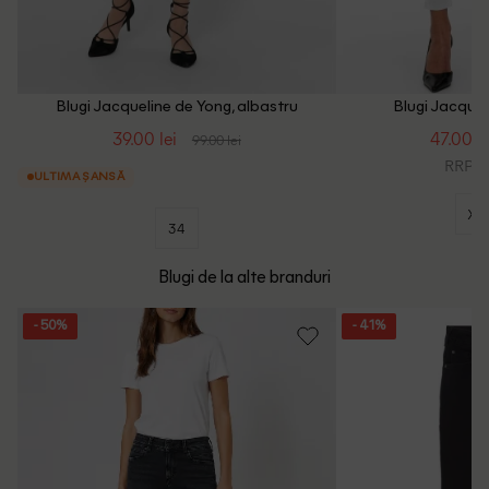
Blugi Jacqueline de Yong, albastru
Blugi Jacquel
39.00 lei
47.00 le
99.00 lei
RRP: 1
ULTIMA ȘANSĂ
XX
34
Blugi de la alte branduri
- 50%
- 41%