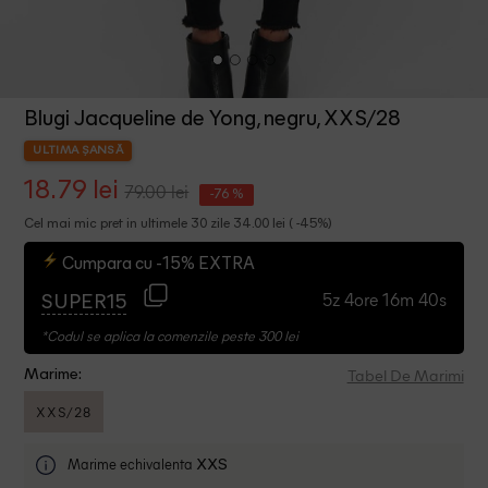
Blugi Jacqueline de Yong, negru, XXS/28
ULTIMA ȘANSĂ
18.79 lei
79.00 lei
-76 %
Cel mai mic pret in ultimele 30 zile 34.00 lei ( -45%)
Cumpara cu -15% EXTRA
5z 4ore 16m 40s
SUPER15
*Codul se aplica la comenzile peste 300 lei
Tabel De Marimi
Marime:
XXS/28
Marime echivalenta
XXS