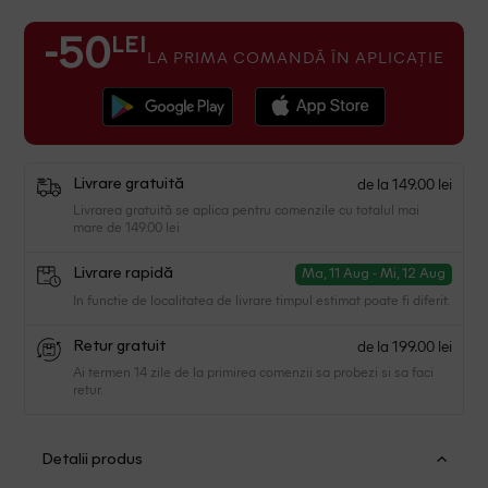
LEI
-50
LA PRIMA COMANDĂ ÎN APLICAȚIE
de la 149.00 lei
Livrare gratuită
Livrarea gratuită se aplica pentru comenzile cu totalul mai
mare de 149.00 lei
Livrare rapidă
Ma, 11 Aug - Mi, 12 Aug
In functie de localitatea de livrare timpul estimat poate fi diferit.
de la 199.00 lei
Retur gratuit
Ai termen 14 zile de la primirea comenzii sa probezi si sa faci
retur.
Detalii produs