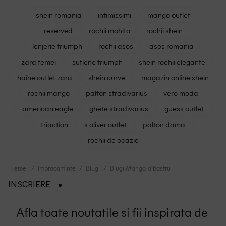
shein romania
intimissimi
mango outlet
reserved
rochii mohito
rochii shein
lenjerie triumph
rochii asos
asos romania
zara femei
sutiene triumph
shein rochii elegante
haine outlet zara
shein curve
magazin online shein
rochii mango
palton stradivarius
vero moda
american eagle
ghete stradivarius
guess outlet
triaction
s oliver outlet
palton dama
rochii de ocazie
Femei
Imbracaminte
Blugi
Blugi Mango, albastru
INSCRIERE
Afla toate noutatile si fii inspirata de