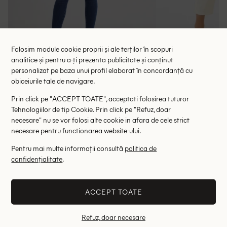
Folosim module cookie proprii și ale terților în scopuri
analitice și pentru a-ți prezenta publicitate și conținut
Blugi Pepe Jeans, albastru
Blugi Cu
personalizat pe baza unui profil elaborat în concordanță cu
obiceiurile tale de navigare.
138.00 lei
114.00 le
279.00 lei
RRP: 429.00 lei
RRP: 2
Prin click pe "ACCEPT TOATE", acceptati folosirea tuturor
Tehnologiilor de tip Cookie. Prin click pe "Refuz, doar
W26/L28
necesare" nu se vor folosi alte cookie in afara de cele strict
necesare pentru functionarea website-ului.
Altii au fost interesati de
Pentru mai multe informații consultă
politica de
confidențialitate
.
- 58%
- 77%
ACCEPT TOATE
Refuz, doar necesare