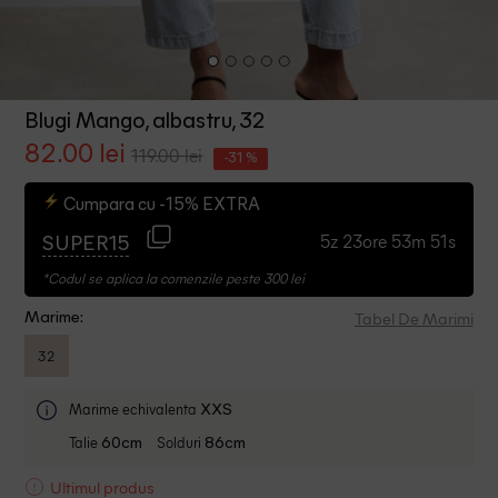
Blugi Mango, albastru, 32
82.00 lei
119.00 lei
-31 %
Cumpara cu -15% EXTRA
5z 23ore 53m 50s
SUPER15
*Codul se aplica la comenzile peste 300 lei
Tabel De Marimi
Marime:
32
Marime echivalenta
XXS
Talie
Solduri
60cm
86cm
Ultimul produs