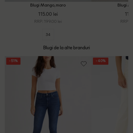
Blugi Mango, maro
Blugi M
115.00 lei
119.
RRP: 199.00 lei
RRP: 2
34
Blugi de la alte branduri
- 51%
- 40%