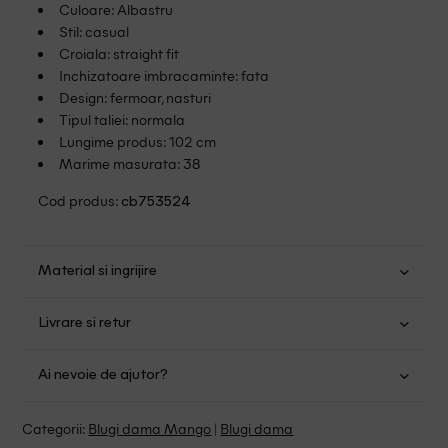
Culoare: Albastru
Stil: casual
Croiala: straight fit
Inchizatoare imbracaminte: fata
Design: fermoar, nasturi
Tipul taliei: normala
Lungime produs: 102 cm
Marime masurata: 38
Cod produs:
cb753524
Material si ingrijire
Bumbac: 100%
Livrare si retur
Spalare usoara la 30
Transport Gratuit pentru orice comanda cu o valoare mai
Nu folositi inalbitor
Ai nevoie de ajutor?
mare de 149.00 lei.
Nu uscati in uscator
Se pot calca
Suntem aici pentru a te ajuta:
Politica livrare
Categorii:
Blugi dama Mango
|
Blugi dama
Fara curatare chimica
Program: Luni-Vineri intre 9:00 - 15:00