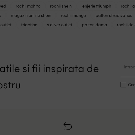
ved
rochii mohito
rochii shein
lenjerie triumph
rochii 
e
magazin online shein
rochii mango
palton stradivarius
outlet
triaction
s oliver outlet
palton dama
rochii de
tile si fii inspirata de
ostru
Conf