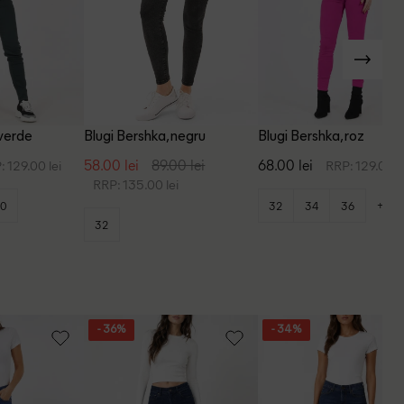
 verde
Blugi Bershka, negru
Blugi Bershka, roz
58.00 lei
89.00 lei
68.00 lei
: 129.00 lei
RRP: 129.00 l
RRP: 135.00 lei
+2
0
32
34
36
32
- 36%
- 34%