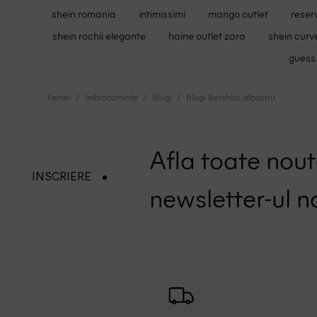
shein romania
intimissimi
mango outlet
reser
shein rochii elegante
haine outlet zara
shein curv
guess 
Femei
Imbracaminte
Blugi
Blugi Bershka, albastru
Afla toate nouta
INSCRIERE
newsletter-ul n