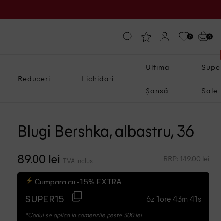
0
0
Ultima
Supe
Reduceri
Lichidari
Șansă
Sale
Blugi Bershka, albastru, 36
RRP: 149.00 lei
89.00 lei
TVA inclus
Cumpara cu -15% EXTRA
6z 1ore 43m 40s
SUPER15
*Codul se aplica la comenzile peste 300 lei