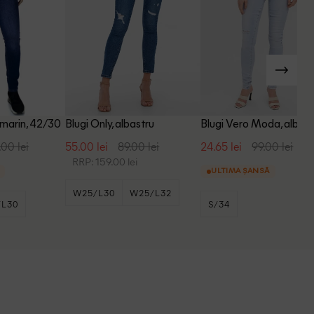
umarin, 42/30
Blugi Only, albastru
Blugi Vero Moda, albast
.00 lei
55.00 lei
89.00 lei
24.65 lei
99.00 lei
RRP: 159.00 lei
ULTIMA ȘANSĂ
W25/L30
W25/L32
/L30
S/34
+7
W26/L32