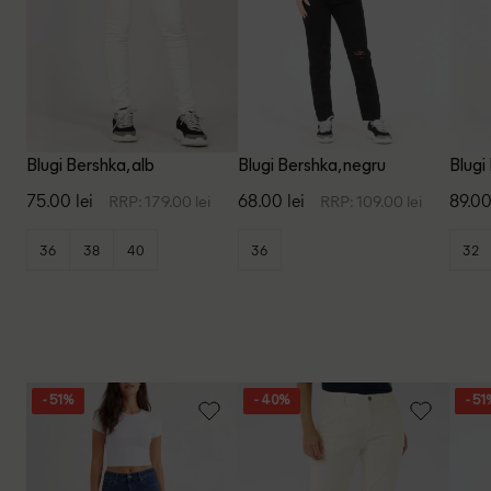
Blugi Bershka, alb
Blugi Bershka, negru
Blugi
75.00 lei
68.00 lei
89.00
RRP: 179.00 lei
RRP: 109.00 lei
36
38
40
36
32
- 51%
- 40%
- 51