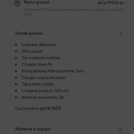
de la 199.00 lei
Retur gratuit
Ai termen 14 zile de la primirea comenzii sa probezi si sa faci
retur.
Detalii produs
Culoare: Albastru
Stil: casual
Tip material: subtire
Croiala: mom fit
Inchizatoare imbracaminte: fata
Design: capse, fermoar
Tipul taliei: inalta
Lungime produs: 100 cm
Marime masurata: 36
Cod produs:
gd747833
Material si ingrijire