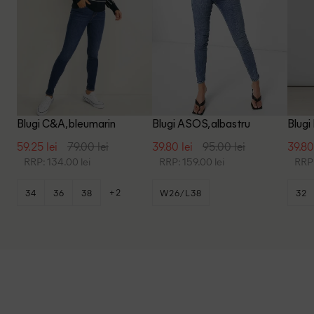
Blugi C&A, bleumarin
Blugi ASOS, albastru
Blugi
59.25 lei
79.00 lei
39.80 lei
95.00 lei
39.80
RRP: 134.00 lei
RRP: 159.00 lei
RRP:
+2
34
36
38
W26/L38
32