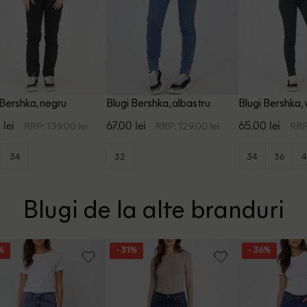
 Bershka, negru
Blugi Bershka, albastru
Blugi Bershka,
 lei
67.00 lei
65.00 lei
RRP: 139.00 lei
RRP: 129.00 lei
RRP
34
32
34
36
4
Blugi de la alte branduri
%
- 31%
- 36%