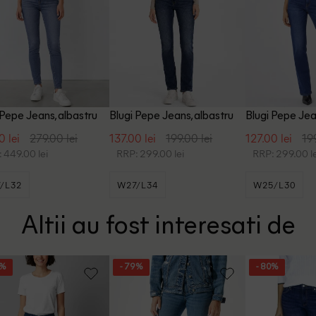
 Pepe Jeans, albastru
Blugi Pepe Jeans, albastru
Blugi Pepe Jea
0 lei
279.00 lei
137.00 lei
199.00 lei
127.00 lei
19
 449.00 lei
RRP: 299.00 lei
RRP: 299.00 le
/L32
W27/L34
W25/L30
Altii au fost interesati de
3%
- 79%
- 80%