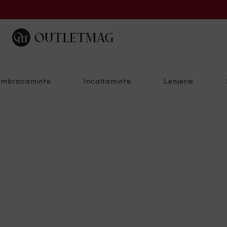
Imbracaminte
Incaltaminte
Lenjerie