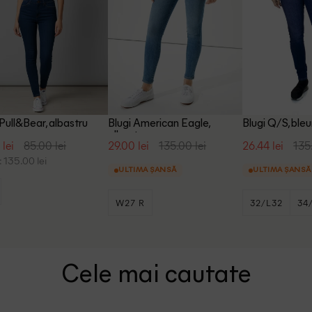
 Pull&Bear, albastru
Blugi American Eagle,
Blugi Q/S, ble
albastru
 lei
85.00 lei
29.00 lei
135.00 lei
26.44 lei
135
 135.00 lei
ULTIMA ȘANSĂ
ULTIMA ȘANSĂ
W27 R
32/L32
34
+1
36/L32
Cele mai cautate