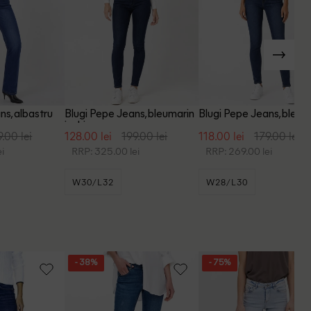
ns, albastru
Blugi Pepe Jeans, bleumarin
Blugi Pepe Jeans, bleum
inchis
9.00 lei
128.00 lei
199.00 lei
118.00 lei
179.00 lei
i
RRP: 325.00 lei
RRP: 269.00 lei
W30/L32
W28/L30
- 38%
- 75%