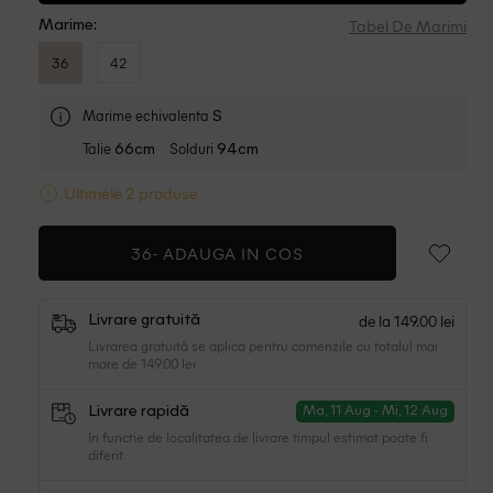
Tabel De Marimi
Marime:
36
42
Marime echivalenta
S
Talie
Solduri
66cm
94cm
Ultimele 2 produse
36-
ADAUGA IN COS
de la 149.00 lei
Livrare gratuită
Livrarea gratuită se aplica pentru comenzile cu totalul mai
mare de 149.00 lei
Livrare rapidă
Ma, 11 Aug - Mi, 12 Aug
In functie de localitatea de livrare timpul estimat poate fi
diferit.