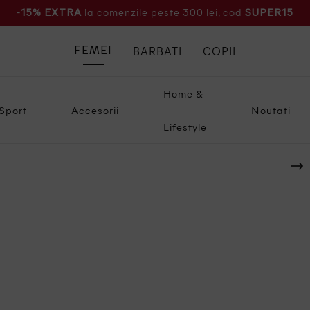
la comenzile peste 300 lei, cod
-15% EXTRA
SUPER15
BARBATI
COPII
FEMEI
Home &
Sport
Accesorii
Noutati
Lifestyle