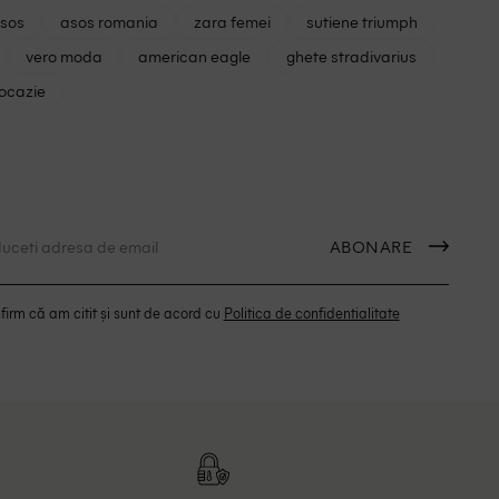
asos
asos romania
zara femei
sutiene triumph
vero moda
american eagle
ghete stradivarius
 ocazie
ABONARE
irm că am citit și sunt de acord cu
Politica de confidentialitate