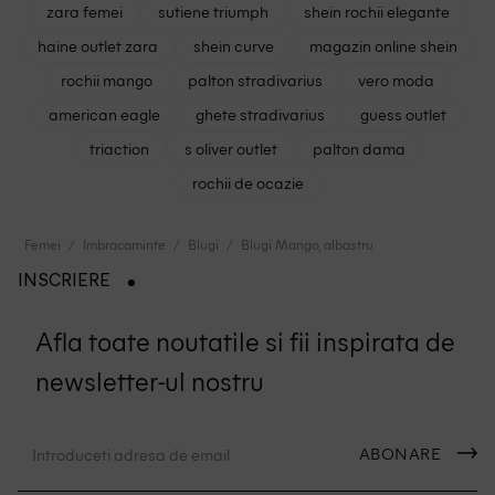
zara femei
sutiene triumph
shein rochii elegante
haine outlet zara
shein curve
magazin online shein
rochii mango
palton stradivarius
vero moda
american eagle
ghete stradivarius
guess outlet
triaction
s oliver outlet
palton dama
rochii de ocazie
Femei
Imbracaminte
Blugi
Blugi Mango, albastru
INSCRIERE
Afla toate noutatile si fii inspirata de
newsletter-ul nostru
ABONARE