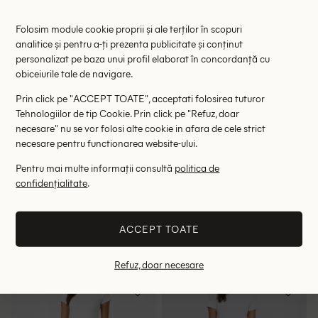
Folosim module cookie proprii și ale terților în scopuri
analitice și pentru a-ți prezenta publicitate și conținut
personalizat pe baza unui profil elaborat în concordanță cu
obiceiurile tale de navigare.
Prin click pe "ACCEPT TOATE", acceptati folosirea tuturor
Tehnologiilor de tip Cookie. Prin click pe "Refuz, doar
necesare" nu se vor folosi alte cookie in afara de cele strict
necesare pentru functionarea website-ului.
Pentru mai multe informații consultă
politica de
Blugi Pepe Jeans, albastru
Blugi Pepe Jeans, bleumarin
confidențialitate
.
inchis
127.00 lei
128.00 lei
199.00 lei
199.00 lei
RRP: 299.00 lei
RRP: 325.00 lei
ACCEPT TOATE
W25/L30
W30/L32
Refuz, doar necesare
- 34%
- 41%