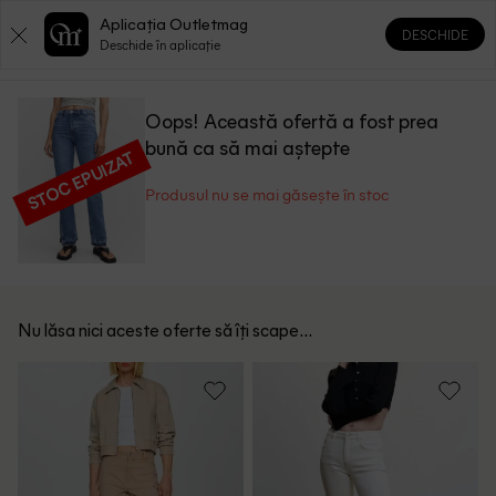
Aplicația Outletmag
DESCHIDE
0
0
Deschide în aplicație
Oops! Această ofertă a fost prea
bună ca să mai aștepte
STOC EPUIZAT
Produsul nu se mai găsește în stoc
Nu lăsa nici aceste oferte să îți scape...