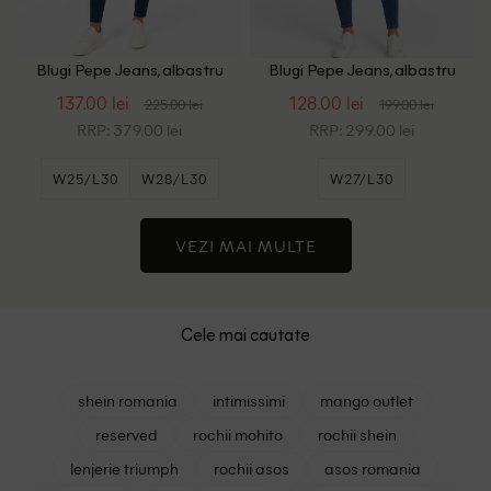
Blugi Pepe Jeans, albastru
Blugi Pepe Jeans, albastru
137.00 lei
128.00 lei
225.00 lei
199.00 lei
RRP: 379.00 lei
RRP: 299.00 lei
W25/L30
W28/L30
W27/L30
VEZI MAI MULTE
Cele mai cautate
shein romania
intimissimi
mango outlet
reserved
rochii mohito
rochii shein
lenjerie triumph
rochii asos
asos romania