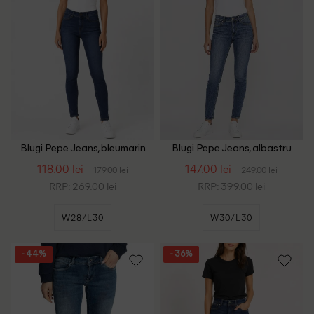
Blugi Pepe Jeans, bleumarin
Blugi Pepe Jeans, albastru
118.00 lei
147.00 lei
179.00 lei
249.00 lei
RRP: 269.00 lei
RRP: 399.00 lei
W28/L30
W30/L30
- 44%
- 36%