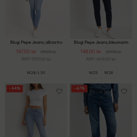
Blugi Pepe Jeans, albastru
Blugi Pepe Jeans, bleumarin
inchis
147.00 lei
148.00 lei
299.00 lei
289.00 lei
RRP: 559.00 lei
RRP: 469.00 lei
W28/L30
W25
W28
- 44%
- 47%