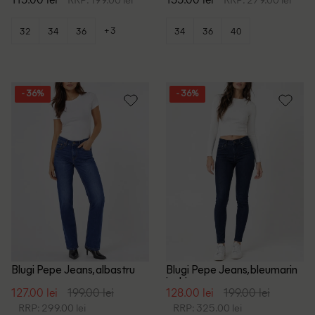
+3
32
34
36
34
36
40
- 36%
- 36%
Blugi Pepe Jeans, albastru
Blugi Pepe Jeans, bleumarin
inchis
127.00 lei
199.00 lei
128.00 lei
199.00 lei
RRP: 299.00 lei
RRP: 325.00 lei