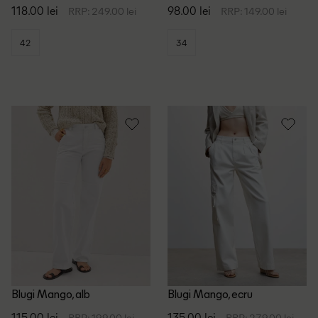
118.00 lei
98.00 lei
RRP: 249.00 lei
RRP: 149.00 lei
42
34
Blugi Mango, alb
Blugi Mango, ecru
115.00 lei
135.00 lei
RRP: 199.00 lei
RRP: 279.00 lei