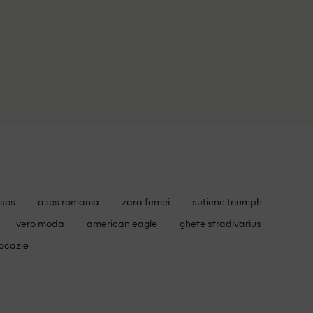
asos
asos romania
zara femei
sutiene triumph
vero moda
american eagle
ghete stradivarius
 ocazie