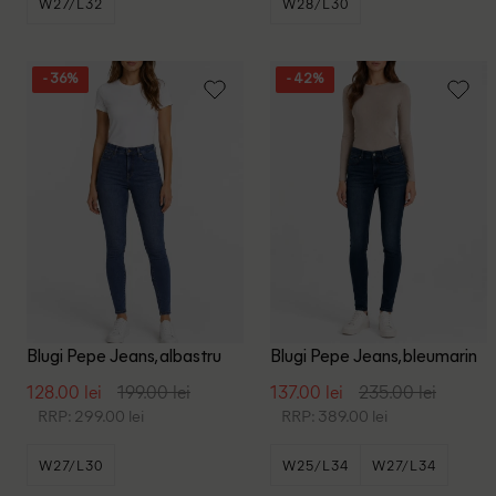
W27/L32
W28/L30
- 36%
- 42%
Blugi Pepe Jeans, albastru
Blugi Pepe Jeans, bleumarin
128.00 lei
199.00 lei
137.00 lei
235.00 lei
RRP: 299.00 lei
RRP: 389.00 lei
W27/L30
W25/L34
W27/L34