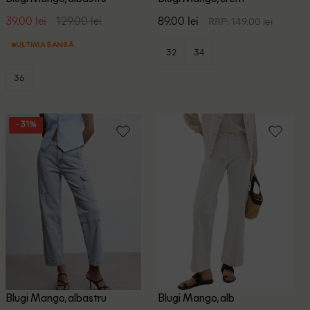
39.00 lei
129.00 lei
89.00 lei
RRP: 149.00 lei
ULTIMA ȘANSĂ
32
34
36
- 31%
Blugi Mango, albastru
Blugi Mango, alb