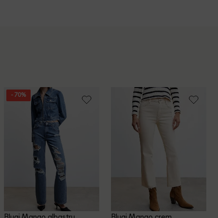
- 70%
Blugi Mango, albastru
Blugi Mango, crem