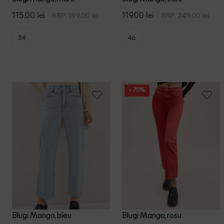
115.00 lei
119.00 lei
RRP: 199.00 lei
RRP: 249.00 lei
34
46
- 70%
Blugi Mango, bleu
Blugi Mango, rosu