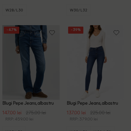
W28/L30
W30/L32
- 47%
- 39%
Blugi Pepe Jeans, albastru
Blugi Pepe Jeans, albastru
147.00 lei
275.00 lei
137.00 lei
225.00 lei
RRP: 459.00 lei
RRP: 379.00 lei