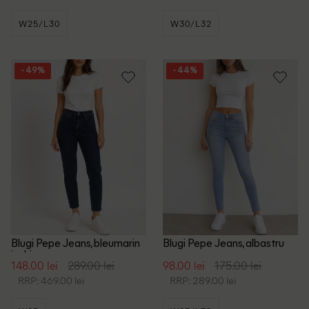
W25/L30
W30/L32
- 49%
- 44%
Blugi Pepe Jeans, bleumarin
Blugi Pepe Jeans, albastru
inchis
148.00 lei
289.00 lei
98.00 lei
175.00 lei
RRP: 469.00 lei
RRP: 289.00 lei