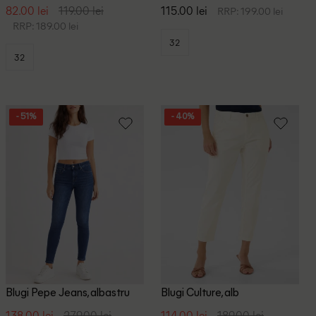
82.00 lei
119.00 lei
115.00 lei
RRP: 199.00 lei
RRP: 189.00 lei
32
32
- 51%
- 40%
Blugi Pepe Jeans, albastru
Blugi Culture, alb
138.00 lei
279.00 lei
114.00 lei
189.00 lei