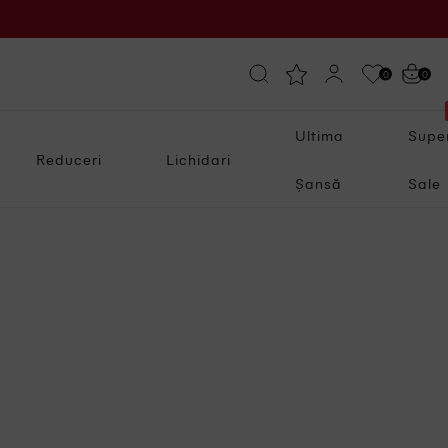
0
0
Ultima
Supe
Reduceri
Lichidari
Șansă
Sale