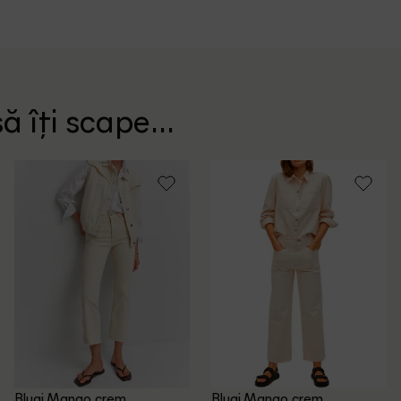
ă îți scape...
Blugi Mango, crem
Blugi Mango, crem