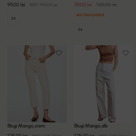
99.00 lei
39.00 lei
128.00 lei
RRP: 199.00 lei
ULTIMA ȘANSĂ
34
34
Blugi Mango, crem
Blugi Mango, alb
125.00 lei
125.00 lei
RRP: 245.00 lei
RRP: 245.00 lei