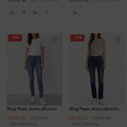
+1
32
34
36
36
- 51%
- 31%
Blugi Pepe Jeans, albastru
Blugi Pepe Jeans, albastru
137.00 lei
279.00 lei
137.00 lei
199.00 lei
RRP: 449.00 lei
RRP: 299.00 lei