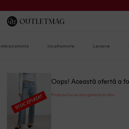
Imbracaminte
Incaltaminte
Lenjerie
Oops! Această ofertă a f
Produsul nu se mai găsește în stoc
STOC EPUIZAT