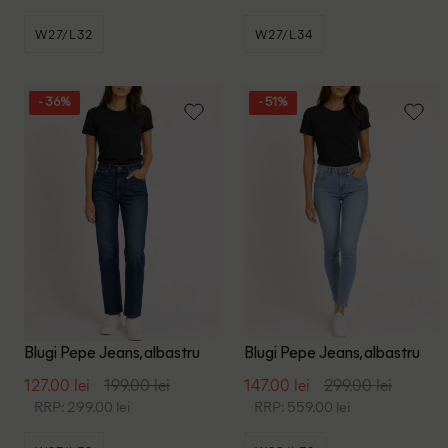
W27/L32
W27/L34
- 36%
- 51%
Blugi Pepe Jeans, albastru
Blugi Pepe Jeans, albastru
127.00 lei
199.00 lei
147.00 lei
299.00 lei
RRP: 299.00 lei
RRP: 559.00 lei