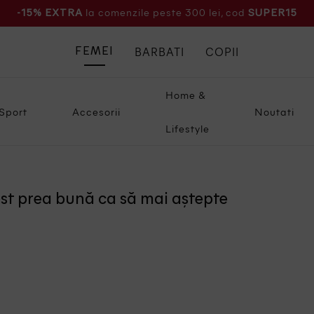
la comenzile peste 300 lei, cod
-15% EXTRA
SUPER15
BARBATI
COPII
FEMEI
Home &
Sport
Accesorii
Noutati
Lifestyle
ost prea bună ca să mai aștepte