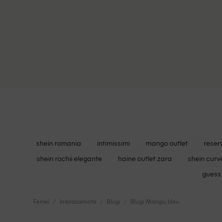
W29/L34
shein romania
intimissimi
mango outlet
reser
shein rochii elegante
haine outlet zara
shein curv
guess 
Femei
Imbracaminte
Blugi
Blugi Mango, bleu