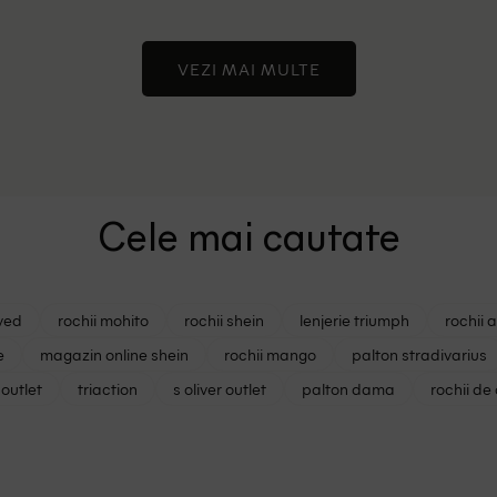
VEZI MAI MULTE
Cele mai cautate
ved
rochii mohito
rochii shein
lenjerie triumph
rochii 
e
magazin online shein
rochii mango
palton stradivarius
outlet
triaction
s oliver outlet
palton dama
rochii de