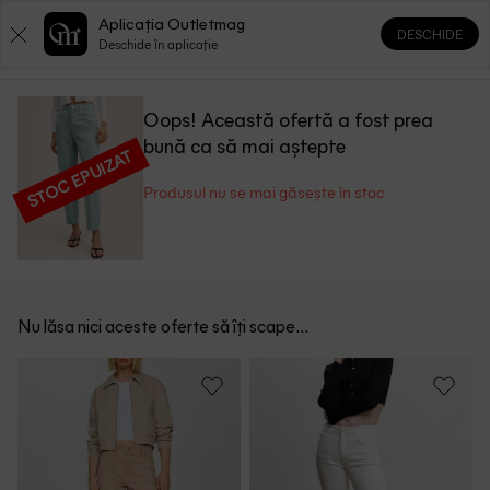
Aplicația Outletmag
DESCHIDE
0
0
Deschide în aplicație
Oops! Această ofertă a fost prea
bună ca să mai aștepte
STOC EPUIZAT
Produsul nu se mai găsește în stoc
Nu lăsa nici aceste oferte să îți scape...