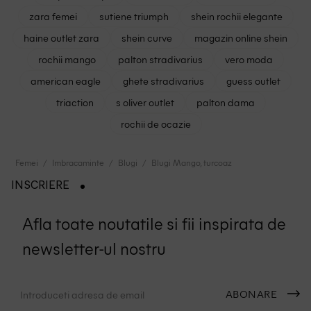
zara femei
sutiene triumph
shein rochii elegante
haine outlet zara
shein curve
magazin online shein
rochii mango
palton stradivarius
vero moda
american eagle
ghete stradivarius
guess outlet
triaction
s oliver outlet
palton dama
rochii de ocazie
Femei
Imbracaminte
Blugi
Blugi Mango, turcoaz
INSCRIERE
Afla toate noutatile si fii inspirata de
newsletter-ul nostru
ABONARE