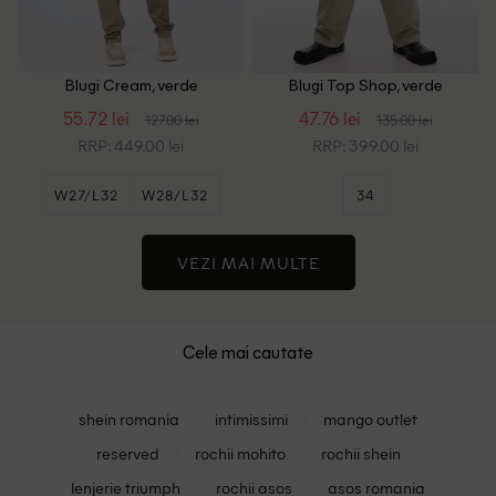
Blugi Cream, verde
Blugi Top Shop, verde
55.72 lei
47.76 lei
127.00 lei
135.00 lei
RRP: 449.00 lei
RRP: 399.00 lei
W27/L32
W28/L32
34
W31/L32
VEZI MAI MULTE
Cele mai cautate
shein romania
intimissimi
mango outlet
reserved
rochii mohito
rochii shein
lenjerie triumph
rochii asos
asos romania