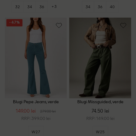
+3
32
34
36
34
36
40
- 47%
Blugi Pepe Jeans, verde
Blugi Missguided, verde
149.00 lei
74.50 lei
279.00 lei
RRP: 399.00 lei
RRP: 149.00 lei
W27
W25