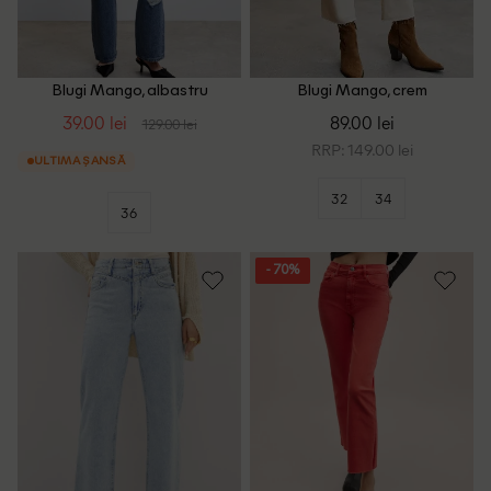
Blugi Mango, albastru
Blugi Mango, crem
39.00 lei
89.00 lei
129.00 lei
RRP: 149.00 lei
ULTIMA ȘANSĂ
32
34
36
- 70%