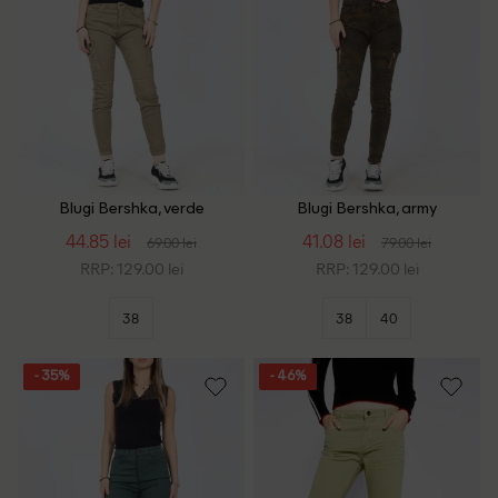
Blugi Bershka, verde
Blugi Bershka, army
44.85 lei
41.08 lei
69.00 lei
79.00 lei
RRP: 129.00 lei
RRP: 129.00 lei
38
38
40
- 35%
- 46%