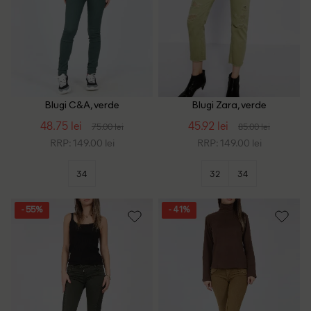
Blugi C&A, verde
Blugi Zara, verde
48.75 lei
45.92 lei
75.00 lei
85.00 lei
RRP: 149.00 lei
RRP: 149.00 lei
34
32
34
- 55%
- 41%