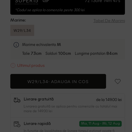
7z 13ore 14m 46s
SUPER15
*Codul se aplica la comenzile peste 300 lei
Tabel De Marimi
Marime:
W29/L34
Marime echivalenta
M
Talie
Solduri
Lungime pantalon
73cm
100cm
84cm
Ultimul produs
W29/L34-
ADAUGA IN COS
de la 149.00 lei
Livrare gratuită
Livrarea gratuită se aplica pentru comenzile cu totalul mai
mare de 149.00 lei
Livrare rapidă
Ma, 11 Aug - Mi, 12 Aug
In functie de localitatea de livrare timpul estimat poate fi