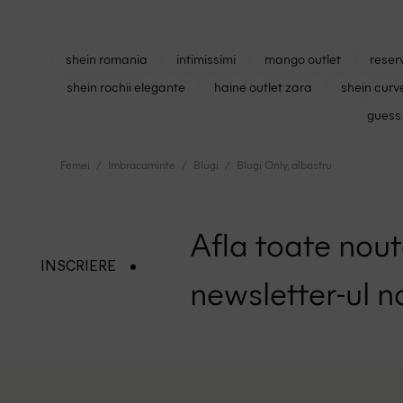
shein romania
intimissimi
mango outlet
reser
shein rochii elegante
haine outlet zara
shein curv
guess 
Femei
Imbracaminte
Blugi
Blugi Only, albastru
Afla toate nouta
INSCRIERE
newsletter-ul n