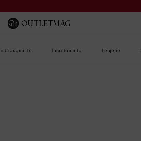
Imbracaminte
Incaltaminte
Lenjerie