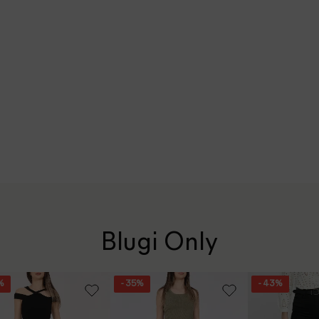
Blugi Only
%
- 35%
- 43%