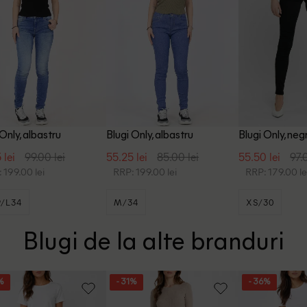
 Only, albastru
Blugi Only, albastru
Blugi Only, neg
 lei
99.00 lei
55.25 lei
85.00 lei
55.50 lei
97.
 199.00 lei
RRP: 199.00 lei
RRP: 179.00 le
/L34
M/34
XS/30
Blugi de la alte branduri
%
- 31%
- 36%