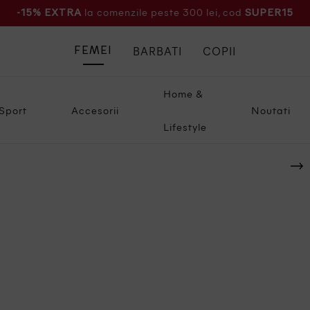
la comenzile peste 300 lei, cod
-15% EXTRA
SUPER15
BARBATI
COPII
FEMEI
Home &
Sport
Accesorii
Noutati
Lifestyle