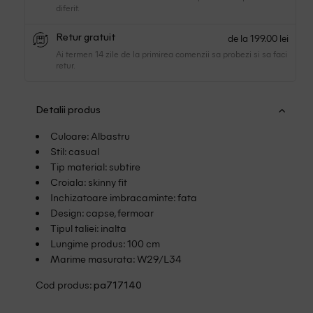
diferit.
de la 199.00 lei
Retur gratuit
Ai termen 14 zile de la primirea comenzii sa probezi si sa faci
retur.
Detalii produs
Culoare: Albastru
Stil: casual
Tip material: subtire
Croiala: skinny fit
Inchizatoare imbracaminte: fata
Design: capse, fermoar
Tipul taliei: inalta
Lungime produs: 100 cm
Marime masurata: W29/L34
Cod produs:
pa717140