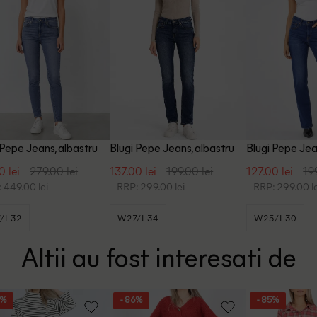
 Pepe Jeans, albastru
Blugi Pepe Jeans, albastru
Blugi Pepe Jea
0 lei
279.00 lei
137.00 lei
199.00 lei
127.00 lei
19
 449.00 lei
RRP: 299.00 lei
RRP: 299.00 le
/L32
W27/L34
W25/L30
Altii au fost interesati de
3%
- 86%
- 85%