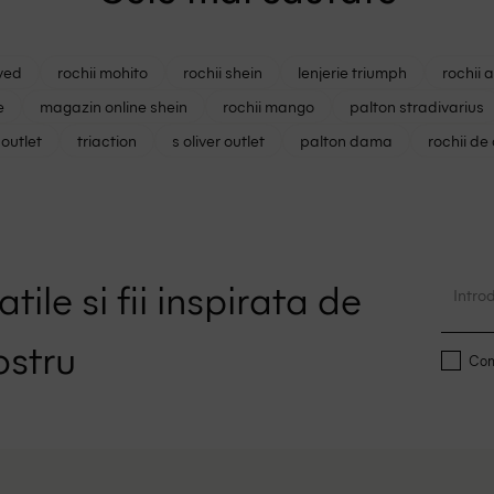
ved
rochii mohito
rochii shein
lenjerie triumph
rochii 
e
magazin online shein
rochii mango
palton stradivarius
outlet
triaction
s oliver outlet
palton dama
rochii de
tile si fii inspirata de
ostru
Conf