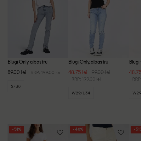
Blugi Only, albastru
Blugi Only, albastru
Blugi
89.00 lei
48.75 lei
99.00 lei
48.75
RRP: 199.00 lei
RRP: 199.00 lei
RRP:
S/30
W29/L34
W29
- 51%
- 40%
- 51