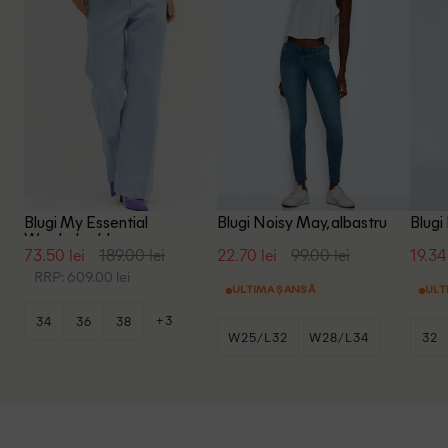
Blugi My Essential
Blugi Noisy May, albastru
Blugi
Wardrobe, bleu
73.50 lei
189.00 lei
22.70 lei
99.00 lei
19.34 
RRP: 609.00 lei
ULTIMA ȘANSĂ
ULT
+3
34
36
38
W25/L32
W28/L34
32
W29/L32