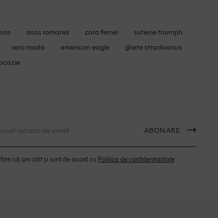
asos
asos romania
zara femei
sutiene triumph
vero moda
american eagle
ghete stradivarius
 ocazie
ABONARE
irm că am citit și sunt de acord cu
Politica de confidentialitate