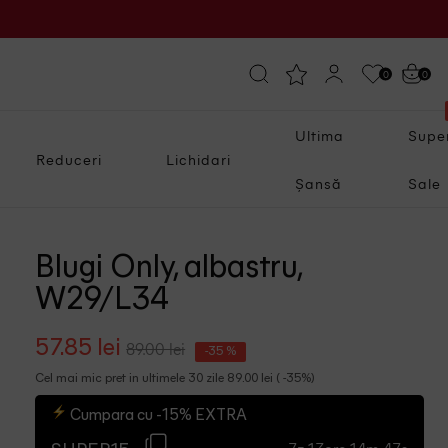
0
0
Ultima
Supe
Reduceri
Lichidari
Șansă
Sale
Blugi Only, albastru,
W29/L34
57.85 lei
89.00 lei
-35 %
Cel mai mic pret in ultimele 30 zile 89.00 lei ( -35%)
Cumpara cu -15% EXTRA