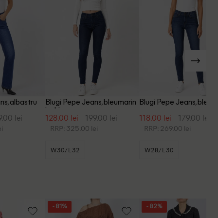
ns, albastru
Blugi Pepe Jeans, bleumarin
Blugi Pepe Jeans, bleum
inchis
9.00 lei
128.00 lei
199.00 lei
118.00 lei
179.00 lei
i
RRP: 325.00 lei
RRP: 269.00 lei
W30/L32
W28/L30
- 81%
- 82%