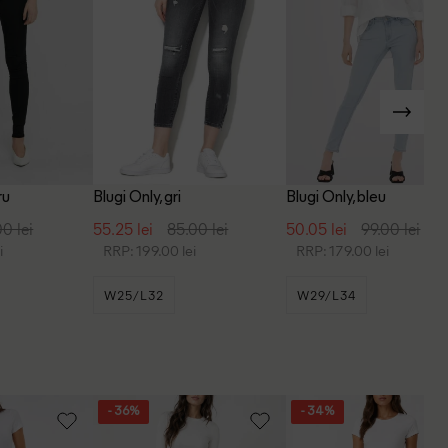
ru
Blugi Only, gri
Blugi Only, bleu
00 lei
55.25 lei
85.00 lei
50.05 lei
99.00 lei
i
RRP: 199.00 lei
RRP: 179.00 lei
W25/L32
W29/L34
- 36%
- 34%