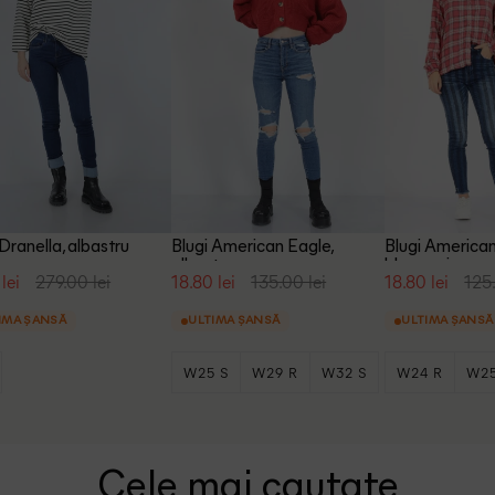
 Dranella, albastru
Blugi American Eagle,
Blugi American
albastru
bleumarin
lei
279.00 lei
18.80 lei
135.00 lei
18.80 lei
125.
IMA ȘANSĂ
ULTIMA ȘANSĂ
ULTIMA ȘANSĂ
W25 S
W29 R
W32 S
W24 R
W25
Cele mai cautate