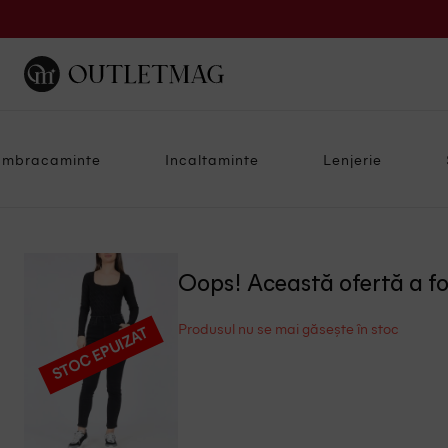
Imbracaminte
Incaltaminte
Lenjerie
Oops! Această ofertă a f
Produsul nu se mai găsește în stoc
STOC EPUIZAT