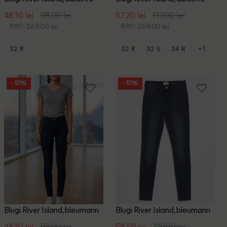
48.10 lei
98.00 lei
57.20 lei
117.00 lei
RRP: 269.00 lei
RRP: 269.00 lei
+1
32 R
32 R
32 S
34 R
- 51%
- 51%
Blugi River Island, bleumarin
Blugi River Island, bleumarin
48.10 lei
98.00 lei
58.50 lei
119.00 lei