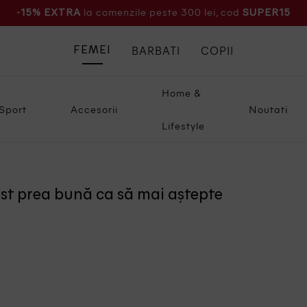
la comenzile peste 300 lei, cod
-15% EXTRA
SUPER15
BARBATI
COPII
FEMEI
Home &
Sport
Accesorii
Noutati
Lifestyle
ost prea bună ca să mai aștepte