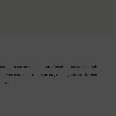
asos
asos romania
zara femei
sutiene triumph
vero moda
american eagle
ghete stradivarius
 ocazie