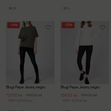
30 S
32 L
- 36%
- 33%
Blugi Pepe Jeans, negru
Blugi Pepe Jeans, negru
127.00 lei
199.00 lei
134.00 lei
199.00 lei
RRP: 299.00 lei
RRP: 329.00 lei