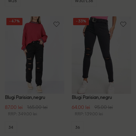
W26
W30/L36
- 47%
- 33%
Blugi Parisian, negru
Blugi Parisian, negru
87.00 lei
165.00 lei
64.00 lei
95.00 lei
RRP: 349.00 lei
RRP: 139.00 lei
34
36