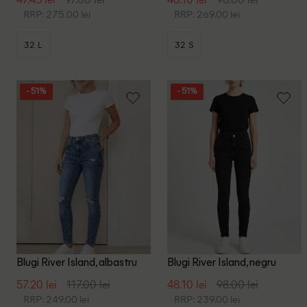
RRP: 275.00 lei
RRP: 269.00 lei
32 L
32 S
- 51%
- 51%
Blugi River Island, albastru
Blugi River Island, negru
57.20 lei
117.00 lei
48.10 lei
98.00 lei
RRP: 249.00 lei
RRP: 239.00 lei