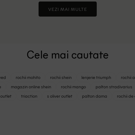
VEZI MAI MULTE
Cele mai cautate
ved
rochii mohito
rochii shein
lenjerie triumph
rochii 
e
magazin online shein
rochii mango
palton stradivarius
outlet
triaction
s oliver outlet
palton dama
rochii de