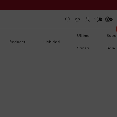
0
0
Ultima
Supe
Reduceri
Lichidari
Șansă
Sale