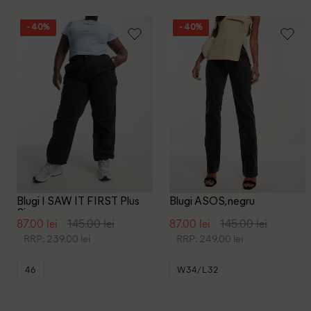
- 40%
- 40%
Blugi I SAW IT FIRST Plus
Blugi ASOS, negru
Size, negru
87.00 lei
145.00 lei
87.00 lei
145.00 lei
RRP: 239.00 lei
RRP: 249.00 lei
46
W34/L32