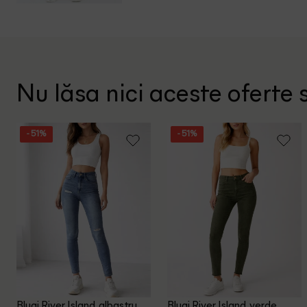
Nu lăsa nici aceste oferte s
- 51%
- 51%
Blugi River Island, albastru
Blugi River Island, verde