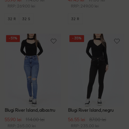
RRP: 269.00 lei
RRP: 249.00 lei
32 R
32 S
32 R
- 51%
- 35%
Blugi River Island, albastru
Blugi River Island, negru
55.90 lei
114.00 lei
56.55 lei
87.00 lei
RRP: 265.00 lei
RRP: 235.00 lei