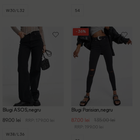
W30/L32
54
- 36%
Blugi ASOS, negru
Blugi Parisian, negru
89.00 lei
87.00 lei
135.00 lei
RRP: 179.00 lei
RRP: 199.00 lei
W38/L36