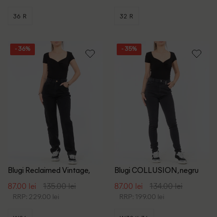
36 R
32 R
- 36%
- 35%
Blugi Reclaimed Vintage,
Blugi COLLUSION, negru
negru
87.00 lei
135.00 lei
87.00 lei
134.00 lei
RRP: 229.00 lei
RRP: 199.00 lei