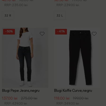
RRP: 235.00 lei
RRP: 239.00 lei
32 R
32 L
- 50%
- 41%
Blugi Pepe Jeans, negru
Blugi Kaffe Curve, negru
137.00 lei
275.00 lei
118.00 lei
199.00 lei
RRP: 439.00 lei
RRP: 349.00 lei