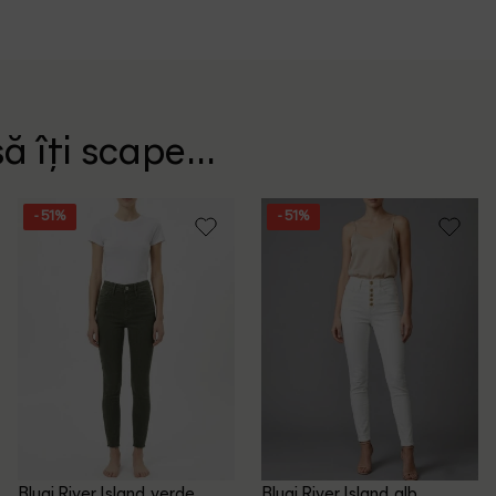
ă îți scape...
- 51%
- 51%
Blugi River Island, verde
Blugi River Island, alb