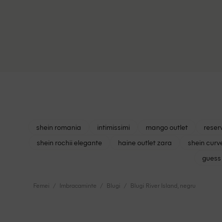
shein romania
intimissimi
mango outlet
reser
shein rochii elegante
haine outlet zara
shein curv
guess 
Femei
Imbracaminte
Blugi
Blugi River Island, negru