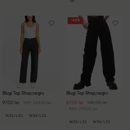
38
- 40%
Blugi Top Shop, negru
Blugi Top Shop, negru
97.00 lei
87.00 lei
145.00 lei
RRP: 249.00 lei
RRP: 299.00 lei
W32/L32
W34/L32
W25/L32
W36/L32