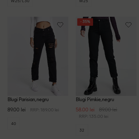
W25/L30
W25
- 35%
Blugi Parisian, negru
Blugi Pimkie, negru
89.00 lei
58.00 lei
89.00 lei
RRP: 189.00 lei
RRP: 135.00 lei
40
32