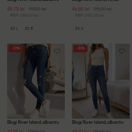
48.75 lei
99.00 lei
46.80 lei
95.00 lei
RRP: 249.00 lei
RRP: 245.00 lei
32 L
32 R
32 S
- 51%
- 51%
Blugi River Island, albastru
Blugi River Island, albastru
47.45 lei
97.00 lei
48.10 lei
98.00 lei