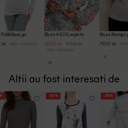
 Pull&Bear, gri
Bluza ASOS, argintiu
Bluza Mango, g
 lei
68.00 lei
97.00 lei
79.00 lei
RRP: 109.00 lei
RRP:
RRP: 169.00 lei
S
32
Altii au fost interesati de
5%
- 87%
- 59%