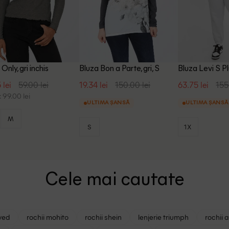
Only, gri inchis
Bluza Bon a Parte, gri, S
Bluza Levi S Plu
 lei
59.00 lei
19.34 lei
150.00 lei
63.75 lei
155
 99.00 lei
ULTIMA ȘANSĂ
ULTIMA ȘANSĂ
M
S
1X
Cele mai cautate
ved
rochii mohito
rochii shein
lenjerie triumph
rochii 