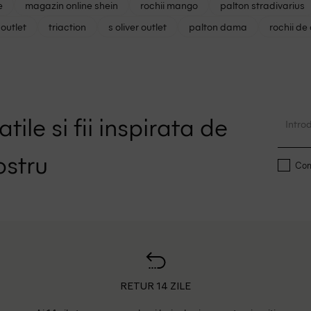
e
magazin online shein
rochii mango
palton stradivarius
outlet
triaction
s oliver outlet
palton dama
rochii de
tile si fii inspirata de
ostru
Conf
RETUR 14 ZILE