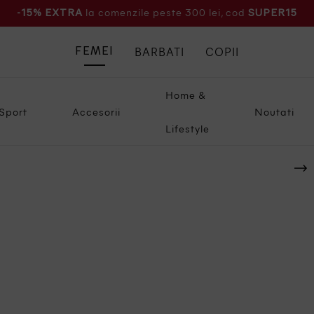
la comenzile peste 300 lei, cod
-15% EXTRA
SUPER15
BARBATI
COPII
FEMEI
Home &
Sport
Accesorii
Noutati
Lifestyle