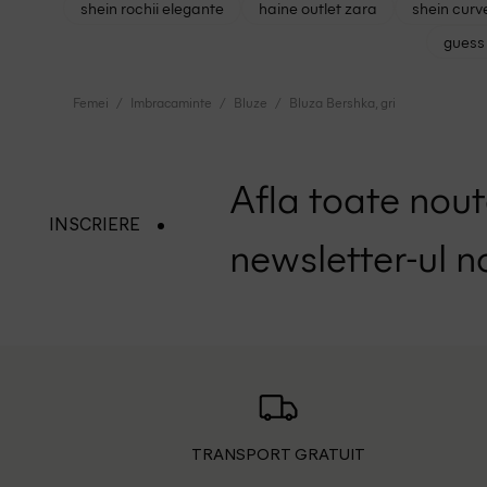
shein rochii elegante
haine outlet zara
shein curv
guess 
Femei
Imbracaminte
Bluze
Bluza Bershka, gri
Afla toate nouta
INSCRIERE
newsletter-ul n
TRANSPORT GRATUIT