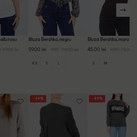
 alb/rosu
Bluza Bershka, negru
Bluza Bershka, maro inc
59.00 lei
45.00 lei
: 99.00 lei
RRP: 119.00 lei
RRP: 79.00 le
XS
S
L
S
M
- 49%
- 49%