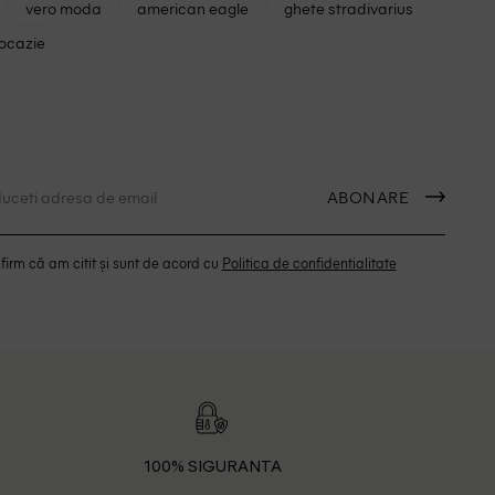
vero moda
american eagle
ghete stradivarius
 ocazie
ABONARE
irm că am citit și sunt de acord cu
Politica de confidentialitate
100% SIGURANTA