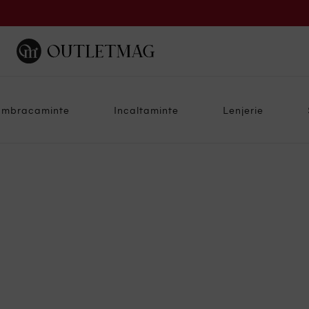
Imbracaminte
Incaltaminte
Lenjerie