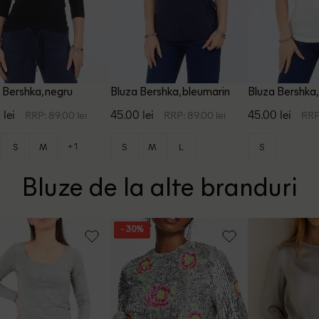
 Bershka, negru
Bluza Bershka, bleumarin
Bluza Bershka,
 lei
45.00 lei
45.00 lei
RRP: 89.00 lei
RRP: 89.00 lei
RRP
+1
S
M
S
M
L
S
Bluze de la alte branduri
- 30%