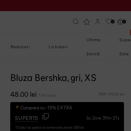
0
0
Ultima
Supe
Reduceri
Lichidari
Șansă
Sale
Bluza Bershka, gri, XS
RRP: 99.00 lei
48.00 lei
TVA inclus
Cumpara cu -15% EXTRA
6z 2ore 39m 20s
SUPER15
*Codul se aplica la comenzile peste 300 lei