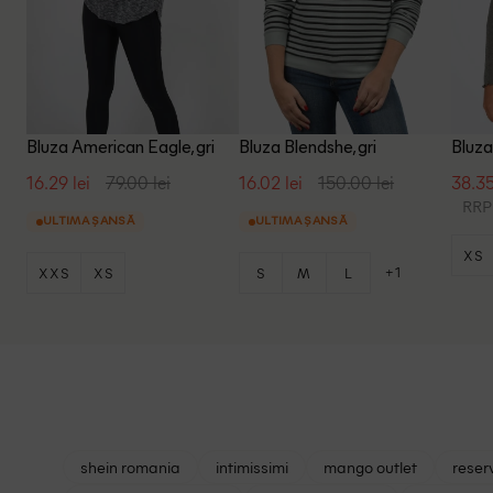
Bluza American Eagle, gri
Bluza Blendshe, gri
Bluza 
16.29 lei
79.00 lei
16.02 lei
150.00 lei
38.35
RRP:
ULTIMA ȘANSĂ
ULTIMA ȘANSĂ
XS
+1
XXS
XS
S
M
L
shein romania
intimissimi
mango outlet
reser