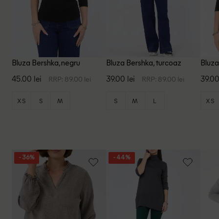
Bluza Bershka, negru
Bluza Bershka, turcoaz
Bluza
45.00 lei
39.00 lei
39.00
RRP: 89.00 lei
RRP: 89.00 lei
XS
S
M
S
M
L
XS
- 36%
- 44%