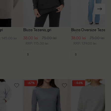
ri
Bluza Tezenis, gri
Bluza Oversize Tezenis, 
inchis
38.00 lei
75.00 lei
38.00 lei
75.00 lei
 145.00 lei
RRP: 115.00 lei
RRP: 139.00 lei
S
S
- 67%
- 46%