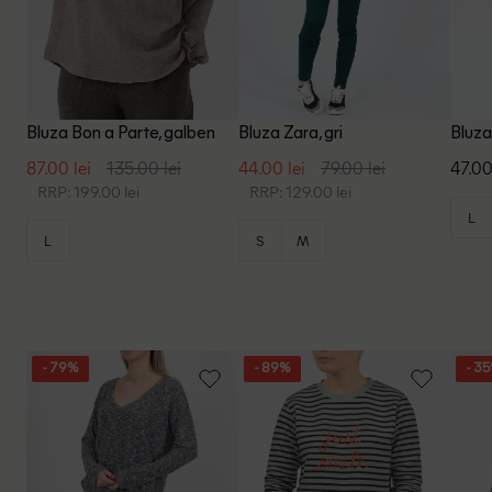
Bluza Bon a Parte, galben
Bluza Zara, gri
Bluza
87.00 lei
135.00 lei
44.00 lei
79.00 lei
47.00
RRP: 199.00 lei
RRP: 129.00 lei
L
L
S
M
- 79%
- 89%
- 3