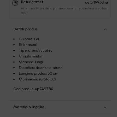
de la 199.00 lei
Retur gratuit
Ai termen 14 zile de la primirea comenzii sa probezi si sa faci
retur.
Detalii produs
Culoare: Gri
Stil: casual
Tip material: subtire
Croiala: mulat
Maneca: lungi
Decolteu: decolteu rotund
Lungime produs: 50 cm
Marime masurata: XS
Cod produs:
up749780
Material si ingrijire
Poliester: 89%; Fibra metalica: 5%; Elastan: 6%