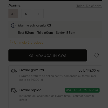
Tabel De Marimi
Marime:
XS
S
L
Marime echivalenta
XS
Bust
Talie
Solduri
82cm
60cm
88cm
Ultimele 2 produse
XS-
ADAUGA IN COS
de la 149.00 lei
Livrare gratuită
Livrarea gratuită se aplica pentru comenzile cu totalul mai
mare de 149.00 lei
Livrare rapidă
Ma, 11 Aug - Mi, 12 Aug
In functie de localitatea de livrare timpul estimat poate fi
diferit.