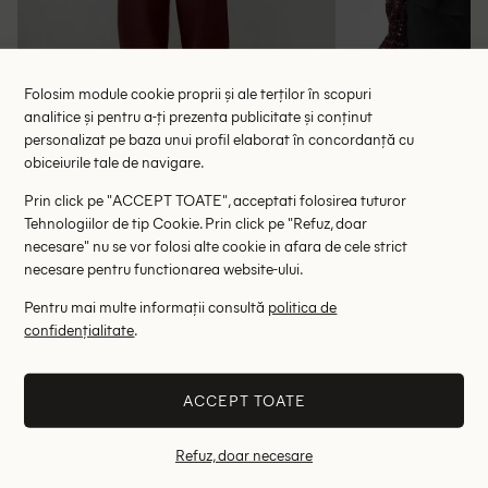
Folosim module cookie proprii și ale terților în scopuri
analitice și pentru a-ți prezenta publicitate și conținut
Bluza Missguided, visiniu
Bluza Pepe Je
personalizat pe baza unui profil elaborat în concordanță cu
obiceiurile tale de navigare.
64.90 lei
144.00 le
RRP: 130.00 lei
RRP: 5
Prin click pe "ACCEPT TOATE", acceptati folosirea tuturor
Tehnologiilor de tip Cookie. Prin click pe "Refuz, doar
S
necesare" nu se vor folosi alte cookie in afara de cele strict
necesare pentru functionarea website-ului.
Altii au fost interesati de
Pentru mai multe informații consultă
politica de
confidențialitate
.
- 42%
- 47%
ACCEPT TOATE
Refuz, doar necesare