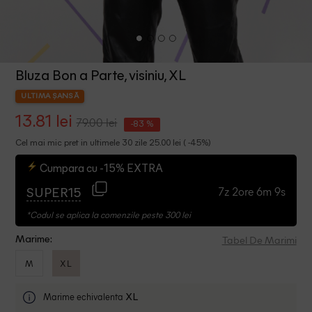
Bluza Bon a Parte, visiniu, XL
ULTIMA ȘANSĂ
13.81 lei
79.00 lei
-83 %
Cel mai mic pret in ultimele 30 zile 25.00 lei ( -45%)
Cumpara cu -15% EXTRA
7z 2ore 6m 8s
SUPER15
*Codul se aplica la comenzile peste 300 lei
Tabel De Marimi
Marime:
M
XL
Marime echivalenta
XL