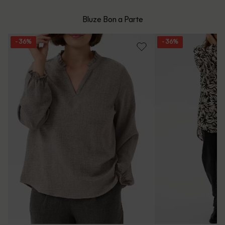
mare de 199 de lei.
Whatsapp/Telefon: +40 (771) 404 643
Bluze Bon a Parte
Politica de Retur
Email: [
contact@outletmag.ro
]
- 36%
- 36%
Intrebari frecvente