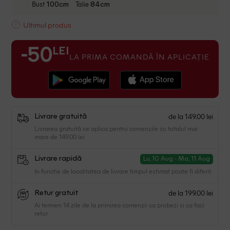
Bust
Talie
100cm
84cm
Ultimul produs
LEI
-50
LA PRIMA COMANDĂ ÎN APLICAȚIE
de la 149.00 lei
Livrare gratuită
Livrarea gratuită se aplica pentru comenzile cu totalul mai
mare de 149.00 lei
Livrare rapidă
Lu, 10 Aug - Ma, 11 Aug
In functie de localitatea de livrare timpul estimat poate fi diferit.
de la 199.00 lei
Retur gratuit
Ai termen 14 zile de la primirea comenzii sa probezi si sa faci
retur.