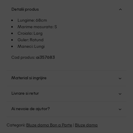
Detalii produs
Lungime: 68cm
Marime masurata: S
Croiala: Larg
Guler: Rotund
Maneci: Lungi
Cod produs:
ai357683
Material si ingrijire
Poliester: 100%
Livrare si retur
Spalare usoara la 30
Transport Gratuit pentru orice comanda cu o valoare mai
Spalat de mana sau la masina
Ai nevoie de ajutor?
mare de 149.00 lei.
Se pot calca
Suntem aici pentru a te ajuta:
Politica livrare
Categorii:
Bluze dama Bon a Parte
|
Bluze dama
Program: Luni-Vineri intre 9:00 - 15:00
Retur Gratuit in 14 zile pentru comenzile cu valoare mai