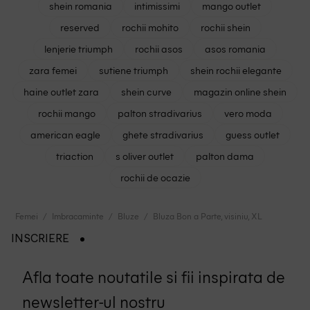
shein romania
intimissimi
mango outlet
reserved
rochii mohito
rochii shein
lenjerie triumph
rochii asos
asos romania
zara femei
sutiene triumph
shein rochii elegante
haine outlet zara
shein curve
magazin online shein
rochii mango
palton stradivarius
vero moda
american eagle
ghete stradivarius
guess outlet
triaction
s oliver outlet
palton dama
rochii de ocazie
Femei
Imbracaminte
Bluze
Bluza Bon a Parte, visiniu, XL
INSCRIERE
Afla toate noutatile si fii inspirata de
newsletter-ul nostru