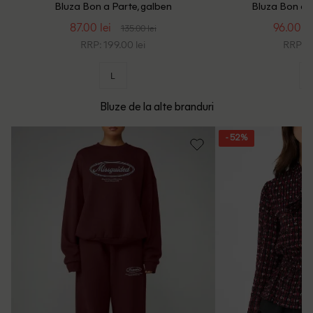
Bluza Bon a Parte, galben
Bluza Bon a P
87.00 lei
96.00 le
135.00 lei
RRP: 199.00 lei
RRP: 2
L
Bluze de la alte branduri
- 52%