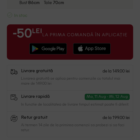
Bust
Talie
86cm
70cm
In stoc
LEI
-50
LA PRIMA COMANDĂ ÎN APLICAȚIE
de la 149.00 lei
Livrare gratuită
Livrarea gratuită se aplica pentru comenzile cu totalul mai
mare de 149.00 lei
Livrare rapidă
Ma, 11 Aug - Mi, 12 Aug
In functie de localitatea de livrare timpul estimat poate fi diferit.
de la 199.00 lei
Retur gratuit
Ai termen 14 zile de la primirea comenzii sa probezi si sa faci
retur.