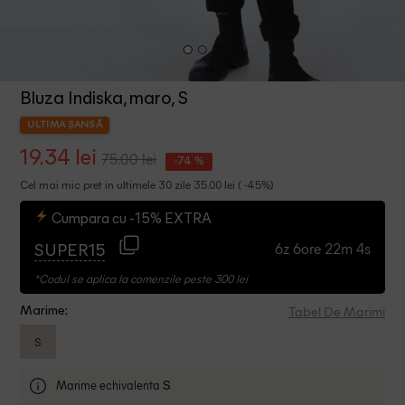
Bluza Indiska, maro, S
ULTIMA ȘANSĂ
19.34 lei
75.00 lei
-74 %
Cel mai mic pret in ultimele 30 zile 35.00 lei ( -45%)
Cumpara cu -15% EXTRA
6z 6ore 22m 3s
SUPER15
*Codul se aplica la comenzile peste 300 lei
Tabel De Marimi
Marime:
S
Marime echivalenta
S