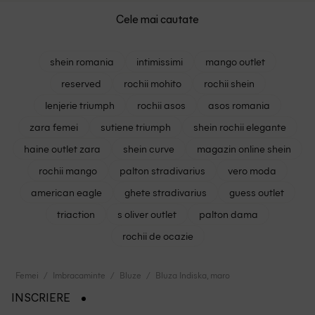
Cele mai cautate
shein romania
intimissimi
mango outlet
reserved
rochii mohito
rochii shein
lenjerie triumph
rochii asos
asos romania
zara femei
sutiene triumph
shein rochii elegante
haine outlet zara
shein curve
magazin online shein
rochii mango
palton stradivarius
vero moda
american eagle
ghete stradivarius
guess outlet
triaction
s oliver outlet
palton dama
rochii de ocazie
Femei
Imbracaminte
Bluze
Bluza Indiska, maro
INSCRIERE