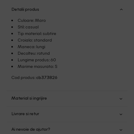
Detalii produs
Culoare: Maro
Stil: casual
Tip material: subtire
Croiala: standard
Maneca: lungi
Decolteu: rotund
Lungime produs: 60
Marime masurata: S
Cod produs:
cb373826
Material si ingrijire
Viscoza: 78%; Poliester: 18%; Elastan: 4%
Livrare si retur
Spalare usoara la 30
Transport Gratuit pentru orice comanda cu o valoare mai
Nu folositi inalbitor
Ai nevoie de ajutor?
mare de 149.00 lei.
Nu uscati in uscator