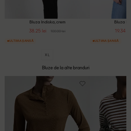
Bluza Indiska, crem
Bluza In
38.25 lei
19.34 le
100.00 lei
ULTIMA ȘANSĂ
ULTIMA ȘANSĂ
XL
Bluze de la alte branduri