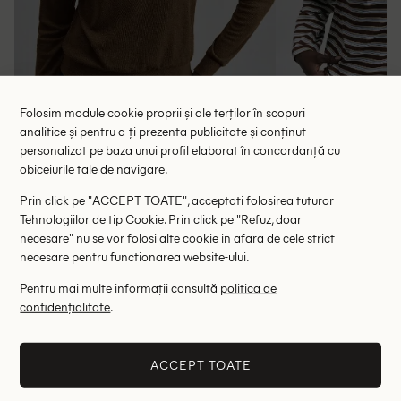
Folosim module cookie proprii și ale terților în scopuri
analitice și pentru a-ți prezenta publicitate și conținut
personalizat pe baza unui profil elaborat în concordanță cu
obiceiurile tale de navigare.
Bluza Ontre, maro
Bluza O
Prin click pe "ACCEPT TOATE", acceptati folosirea tuturor
49.50 lei
61.
Tehnologiilor de tip Cookie. Prin click pe "Refuz, doar
RRP: 99.00 lei
RRP: 1
necesare" nu se vor folosi alte cookie in afara de cele strict
necesare pentru functionarea website-ului.
S
Pentru mai multe informații consultă
politica de
confidențialitate
.
Altii au fost interesati de
- 52%
- 42%
ACCEPT TOATE