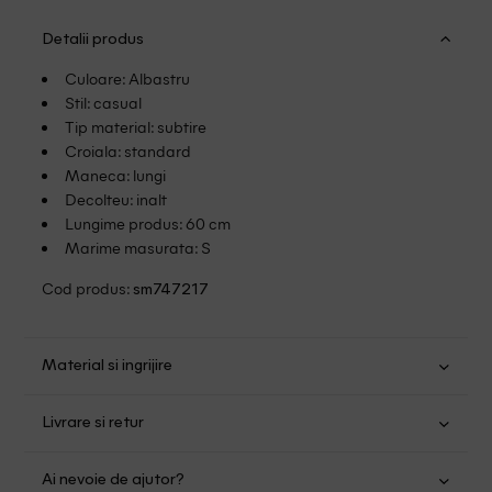
Detalii produs
Culoare: Albastru
Stil: casual
Tip material: subtire
Croiala: standard
Maneca: lungi
Decolteu: inalt
Lungime produs: 60 cm
Marime masurata: S
Cod produs:
sm747217
Material si ingrijire
Modal: 83%; Casmir: 10%; Elastan: 5%; Poliester: 2%
Livrare si retur
Spalare usoara la 30
Transport Gratuit pentru orice comanda cu o valoare mai
Nu folositi inalbitor
Ai nevoie de ajutor?
mare de 149.00 lei.