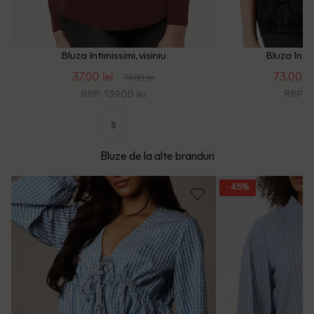
Bluza Intimissimi, visiniu
Bluza Intim
37.00 lei
73.00 le
74.00 lei
RRP: 139.00 lei
RRP: 2
S
Bluze de la alte branduri
- 45%