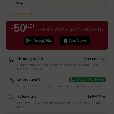
0cm
Ultimele 3 produse
LEI
-50
LA PRIMA COMANDĂ ÎN APLICAȚIE
de la 149.00 lei
Livrare gratuită
Livrarea gratuită se aplica pentru comenzile cu totalul mai
mare de 149.00 lei
Livrare rapidă
Lu, 10 Aug - Ma, 11 Aug
In functie de localitatea de livrare timpul estimat poate fi diferit.
de la 199.00 lei
Retur gratuit
Ai termen 14 zile de la primirea comenzii sa probezi si sa faci
retur.