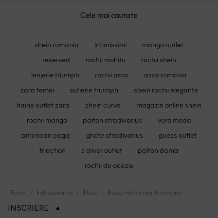
Cele mai cautate
shein romania
intimissimi
mango outlet
reserved
rochii mohito
rochii shein
lenjerie triumph
rochii asos
asos romania
zara femei
sutiene triumph
shein rochii elegante
haine outlet zara
shein curve
magazin online shein
rochii mango
palton stradivarius
vero moda
american eagle
ghete stradivarius
guess outlet
triaction
s oliver outlet
palton dama
rochii de ocazie
Femei
Imbracaminte
Bluze
Bluza Intimissimi, bleumarin
INSCRIERE