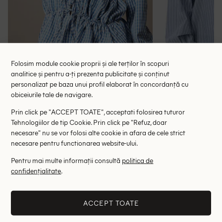
Folosim module cookie proprii și ale terților în scopuri
analitice și pentru a-ți prezenta publicitate și conținut
personalizat pe baza unui profil elaborat în concordanță cu
obiceiurile tale de navigare.
Bluza Missguided, albastru
Bluza Kaffe 
62.50 lei
97.00 le
Prin click pe "ACCEPT TOATE", acceptati folosirea tuturor
Tehnologiilor de tip Cookie. Prin click pe "Refuz, doar
RRP: 125.00 lei
RRP: 2
necesare" nu se vor folosi alte cookie in afara de cele strict
necesare pentru functionarea website-ului.
XL
Pentru mai multe informații consultă
politica de
Altii au fost interesati de
confidențialitate
.
- 89%
- 52%
ACCEPT TOATE