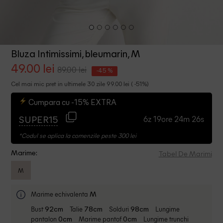
Bluza Intimissimi, bleumarin, M
49.00 lei
89.00 lei
-45 %
Cel mai mic pret in ultimele 30 zile 99.00 lei ( -51%)
Cumpara cu -15% EXTRA
6z 19ore 24m 26s
SUPER15
*Codul se aplica la comenzile peste 300 lei
Tabel De Marimi
Marime:
M
Marime echivalenta
M
Bust
Talie
Solduri
Lungime
92cm
78cm
98cm
pantalon
Marime pantof
Lungime trunchi
0cm
0cm