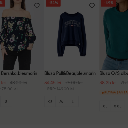
5%
- 54%
- 49%
 Bershka, bleumarin
Bluza Pull&Bear, bleumarin
Bluza Q/S, alb
 lei
48.00 lei
34.45 lei
75.00 lei
38.25 lei
75.
 75.00 lei
RRP: 149.00 lei
ULTIMA ȘANSĂ
S
XS
M
L
XL
XXL