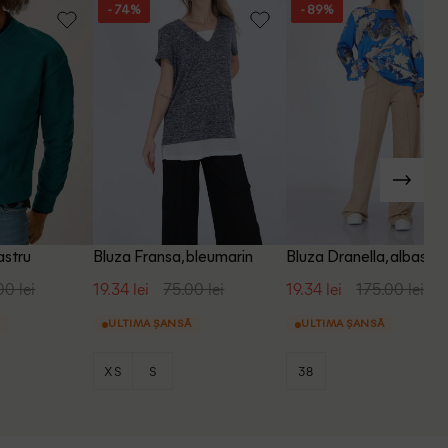
- 74%
- 89%
astru
Bluza Fransa, bleumarin
Bluza Dranella, albastru
00 lei
19.34 lei
75.00 lei
19.34 lei
175.00 lei
ULTIMA ȘANSĂ
ULTIMA ȘANSĂ
XS
S
38