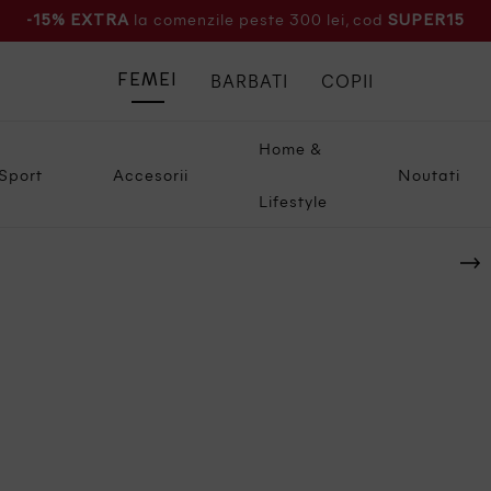
la comenzile peste 300 lei, cod
-15% EXTRA
SUPER15
BARBATI
COPII
FEMEI
Home &
Sport
Accesorii
Noutati
Lifestyle