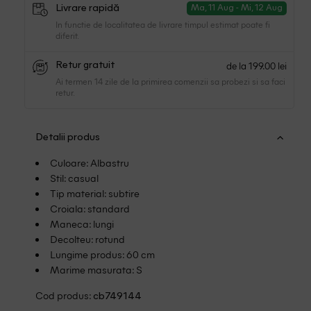
Livrare rapidă
Ma, 11 Aug - Mi, 12 Aug
In functie de localitatea de livrare timpul estimat poate fi
diferit.
de la 199.00 lei
Retur gratuit
Ai termen 14 zile de la primirea comenzii sa probezi si sa faci
retur.
Detalii produs
Culoare: Albastru
Stil: casual
Tip material: subtire
Croiala: standard
Maneca: lungi
Decolteu: rotund
Lungime produs: 60 cm
Marime masurata: S
Cod produs:
cb749144