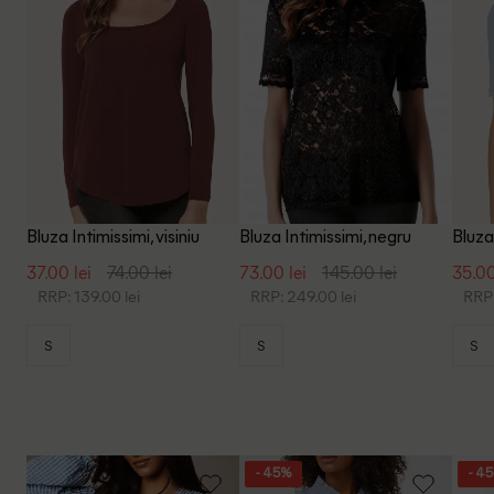
Bluza Intimissimi, visiniu
Bluza Intimissimi, negru
Bluza
37.00 lei
74.00 lei
73.00 lei
145.00 lei
35.00
RRP: 139.00 lei
RRP: 249.00 lei
RRP:
S
S
S
- 45%
- 4