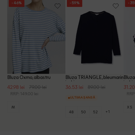
- 46%
- 59%
- 3
Bluza Oxmo, albastru
Bluza TRIANGLE, bleumarin
Bluza
inchis
inchis
42.98 lei
79.00 lei
36.53 lei
89.00 lei
31.20
RRP: 149.00 lei
RRP:
ULTIMA ȘANSĂ
M
XS
+1
48
50
52