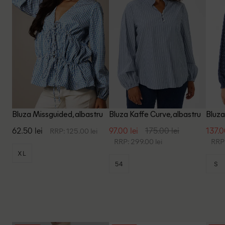
Bluza Missguided, albastru
Bluza Kaffe Curve, albastru
Bluza
62.50 lei
97.00 lei
175.00 lei
137.0
RRP: 125.00 lei
RRP: 299.00 lei
RRP:
XL
54
S