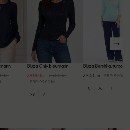
umarin
Bluza Only, bleumarin
Bluza Bershka, turcoaz
0 lei
38.00 lei
65.00 lei
39.00 lei
RRP: 89.00 lei
i
RRP: 99.00 lei
S
M
L
XS
S