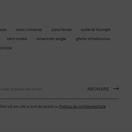
asos
asos romania
zara femei
sutiene triumph
vero moda
american eagle
ghete stradivarius
 ocazie
ABONARE
irm că am citit și sunt de acord cu
Politica de confidentialitate