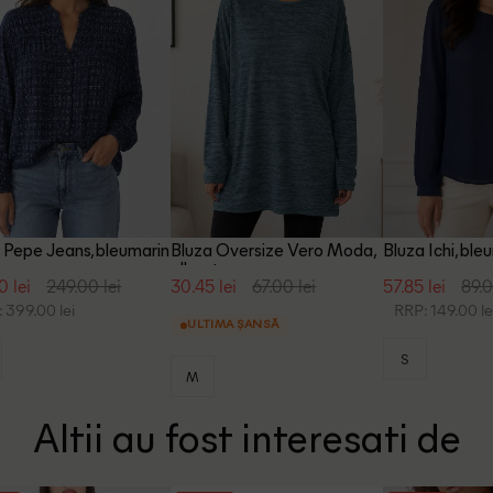
 Pepe Jeans, bleumarin
Bluza Oversize Vero Moda,
Bluza Ichi, ble
albastru
0 lei
249.00 lei
30.45 lei
67.00 lei
57.85 lei
89.0
 399.00 lei
RRP: 149.00 le
ULTIMA ȘANSĂ
S
M
Altii au fost interesati de