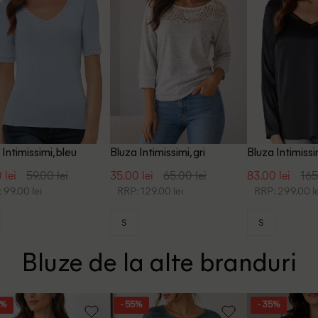
 Intimissimi, bleu
Bluza Intimissimi, gri
Bluza Intimissi
 lei
59.00 lei
35.00 lei
65.00 lei
83.00 lei
165
 99.00 lei
RRP: 129.00 lei
RRP: 299.00 le
S
S
Bluze de la alte branduri
5%
- 55%
- 35%