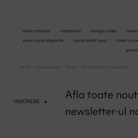
shein romania
intimissimi
mango outlet
reser
shein rochii elegante
haine outlet zara
shein curv
guess 
Femei
Imbracaminte
Bluze
Bluza Intimissimi, bleumarin
Afla toate nouta
INSCRIERE
newsletter-ul n