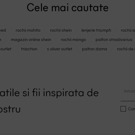
Cele mai cautate
ved
rochii mohito
rochii shein
lenjerie triumph
rochii 
e
magazin online shein
rochii mango
palton stradivarius
outlet
triaction
s oliver outlet
palton dama
rochii de
tile si fii inspirata de
ostru
Conf