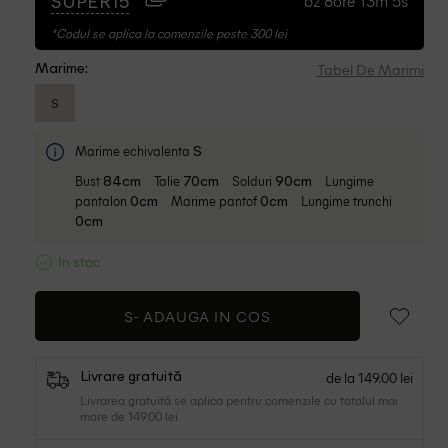
6z 8ore 13m 4s
SUPER15
*Codul se aplica la comenzile peste 300 lei
Tabel De Marimi
Marime:
S
Marime echivalenta
S
Bust
Talie
Solduri
Lungime
84cm
70cm
90cm
pantalon
Marime pantof
Lungime trunchi
0cm
0cm
0cm
In stoc
S-
ADAUGA IN COS
de la 149.00 lei
Livrare gratuită
Livrarea gratuită se aplica pentru comenzile cu totalul mai
mare de 149.00 lei