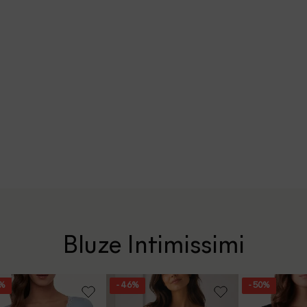
Bluze Intimissimi
1%
- 46%
- 50%