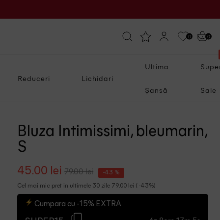
0
0
Ultima
Supe
Reduceri
Lichidari
Șansă
Sale
Bluza Intimissimi, bleumarin,
S
45.00 lei
79.00 lei
-43 %
Cel mai mic pret in ultimele 30 zile 79.00 lei ( -43%)
Cumpara cu -15% EXTRA