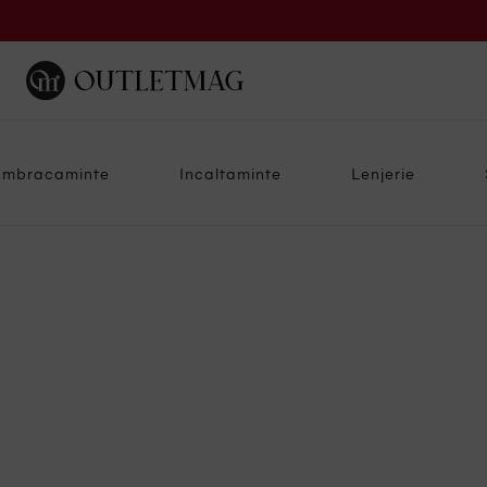
Imbracaminte
Incaltaminte
Lenjerie