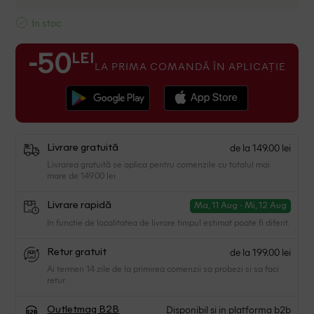
In stoc
LEI
-50
LA PRIMA COMANDĂ ÎN APLICAȚIE
de la 149.00 lei
Livrare gratuită
Livrarea gratuită se aplica pentru comenzile cu totalul mai
mare de 149.00 lei
Livrare rapidă
Ma, 11 Aug - Mi, 12 Aug
In functie de localitatea de livrare timpul estimat poate fi diferit.
de la 199.00 lei
Retur gratuit
Ai termen 14 zile de la primirea comenzii sa probezi si sa faci
retur.
Disponibil si in platforma b2b
Outletmag B2B