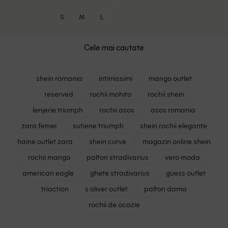
S
M
L
Cele mai cautate
shein romania
intimissimi
mango outlet
reserved
rochii mohito
rochii shein
lenjerie triumph
rochii asos
asos romania
zara femei
sutiene triumph
shein rochii elegante
haine outlet zara
shein curve
magazin online shein
rochii mango
palton stradivarius
vero moda
american eagle
ghete stradivarius
guess outlet
triaction
s oliver outlet
palton dama
rochii de ocazie