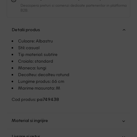
Descopera preturi si comenzi dedicate partenerilor in platforma
B2B.
Detalii produs
Culoare: Albastru
Stil: casual
Tip material: subtire
Croiala: standard
Maneca: lungi
Decolteu: decolteu rotund
Lungime produs: 66 cm
Marime masurata: M
Cod produs:
pa749438
Material si ingrijire
Bumbac: 100%
Livrare si retur