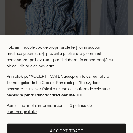
Folosim module cookie proprii și ale terților în scopuri
analitice și pentru a-ți prezenta publicitate și conținut
personalizat pe baza unui profil elaborat în concordanță cu
obiceiurile tale de navigare.
Prin click pe "ACCEPT TOATE", acceptati folosirea tuturor
Bluza Missguided, albastru
Bluza Kaffe 
Tehnologiilor de tip Cookie. Prin click pe "Refuz, doar
62.50 lei
97.00 le
necesare" nu se vor folosi alte cookie in afara de cele strict
RRP: 125.00 lei
RRP: 2
necesare pentru functionarea website-ului.
Pentru mai multe informații consultă
politica de
XL
confidențialitate
.
Altii au fost interesati de
ACCEPT TOATE
- 85%
- 89%