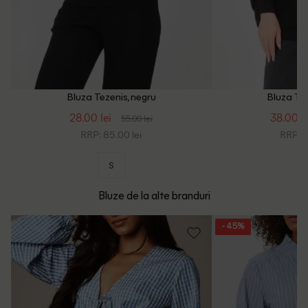
Bluza Tezenis, negru
Bluza Tez
28.00 lei
38.00 le
55.00 lei
RRP: 85.00 lei
RRP: 1
S
Bluze de la alte branduri
- 45%