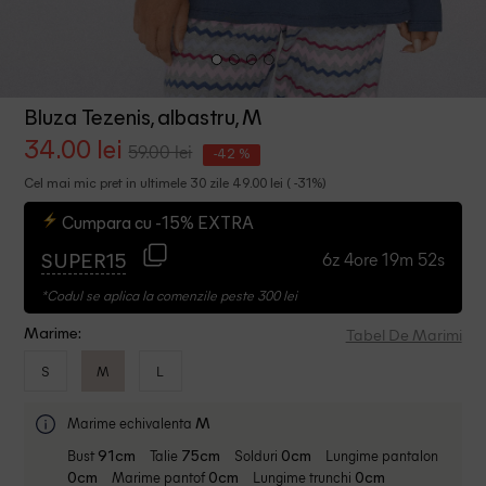
Bluza Tezenis, albastru, M
34.00 lei
59.00 lei
-42 %
Cel mai mic pret in ultimele 30 zile 49.00 lei ( -31%)
Cumpara cu -15% EXTRA
6z 4ore 19m 51s
SUPER15
*Codul se aplica la comenzile peste 300 lei
Tabel De Marimi
Marime:
S
M
L
Marime echivalenta
M
Bust
Talie
Solduri
Lungime pantalon
91cm
75cm
0cm
Marime pantof
Lungime trunchi
0cm
0cm
0cm