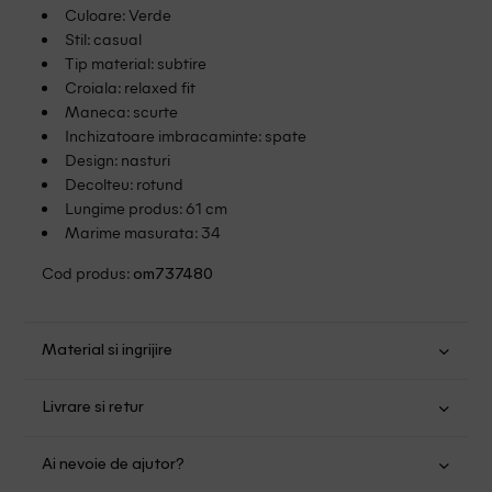
Culoare: Verde
Stil: casual
Tip material: subtire
Croiala: relaxed fit
Maneca: scurte
Inchizatoare imbracaminte: spate
Design: nasturi
Decolteu: rotund
Lungime produs: 61 cm
Marime masurata: 34
Cod produs:
om737480
Material si ingrijire
Poliester: 97%; Elastan: 3%
Livrare si retur
Spalare usoara la 40
Transport Gratuit pentru orice comanda cu o valoare mai
Nu folositi inalbitor
Ai nevoie de ajutor?
mare de 149.00 lei.
Nu uscati in uscator