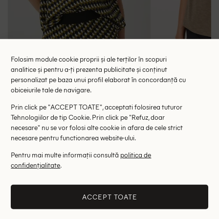
Folosim module cookie proprii și ale terților în scopuri
analitice și pentru a-ți prezenta publicitate și conținut
personalizat pe baza unui profil elaborat în concordanță cu
Bluza Someday, verde
Bluza s.O
obiceiurile tale de navigare.
58.00 lei
48.00 le
179.00 lei
Prin click pe "ACCEPT TOATE", acceptati folosirea tuturor
RRP: 399.00 lei
RRP: 1
Tehnologiilor de tip Cookie. Prin click pe "Refuz, doar
necesare" nu se vor folosi alte cookie in afara de cele strict
36
38
40
36
necesare pentru functionarea website-ului.
Pentru mai multe informații consultă
politica de
Altii au fost interesati de
confidențialitate
.
- 44%
- 65%
ACCEPT TOATE