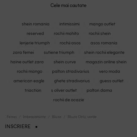
Cele mai cautate
shein romania
intimissimi
mango outlet
reserved
rochii mohito
rochii shein
lenjerie triumph
rochii asos
asos romania
zara femei
sutiene triumph
shein rochii elegante
haine outlet zara
shein curve
magazin online shein
rochii mango
palton stradivarius
vero moda
american eagle
ghete stradivarius
guess outlet
triaction
s oliver outlet
palton dama
rochii de ocazie
Femei
Imbracaminte
Bluze
Bluza Only, verde
INSCRIERE