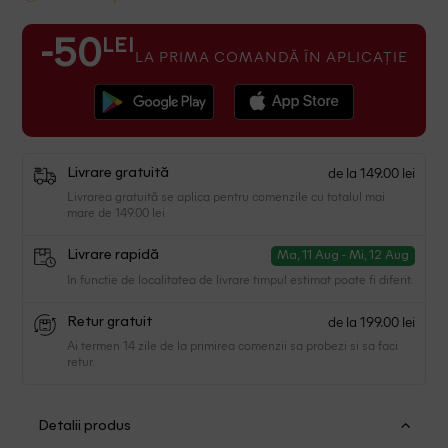
LEI
-50
LA PRIMA COMANDĂ ÎN APLICAȚIE
de la 149.00 lei
Livrare gratuită
Livrarea gratuită se aplica pentru comenzile cu totalul mai
mare de 149.00 lei
Livrare rapidă
Ma, 11 Aug - Mi, 12 Aug
In functie de localitatea de livrare timpul estimat poate fi diferit.
de la 199.00 lei
Retur gratuit
Ai termen 14 zile de la primirea comenzii sa probezi si sa faci
retur.
Detalii produs