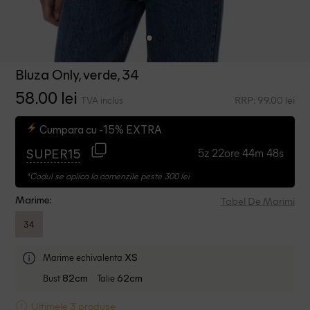
Bluza Only, verde, 34
58.00 lei
RRP: 99.00 lei
TVA inclus
Cumpara cu -15% EXTRA
5z 22ore 44m 47s
SUPER15
*Codul se aplica la comenzile peste 300 lei
Tabel De Marimi
Marime:
34
Marime echivalenta
XS
Bust
Talie
82cm
62cm
Ultimele 3 produse