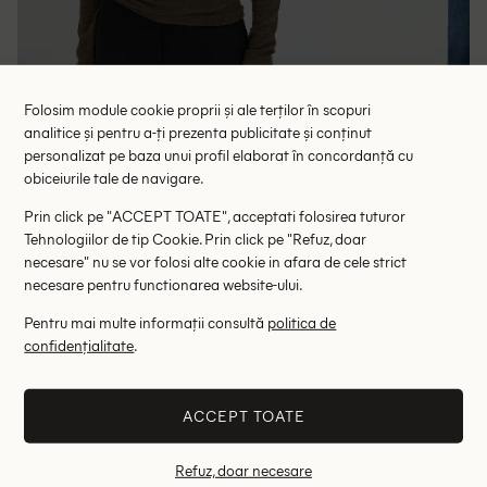
Folosim module cookie proprii și ale terților în scopuri
analitice și pentru a-ți prezenta publicitate și conținut
personalizat pe baza unui profil elaborat în concordanță cu
Bluza Someday, verde
Bluza Oversiz
obiceiurile tale de navigare.
58.00 lei
74.00 le
139.00 lei
Prin click pe "ACCEPT TOATE", acceptati folosirea tuturor
RRP: 349.00 lei
RRP: 3
Tehnologiilor de tip Cookie. Prin click pe "Refuz, doar
necesare" nu se vor folosi alte cookie in afara de cele strict
38
40
42
36
necesare pentru functionarea website-ului.
Pentru mai multe informații consultă
politica de
Altii au fost interesati de
confidențialitate
.
- 35%
- 35%
ACCEPT TOATE
Refuz, doar necesare