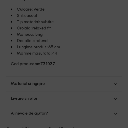
Culoare: Verde
Stil: casual
Tip material: subtire
Croiala: relaxed fit
Maneca: lungi
Decolteu: rotund
Lungime produs: 65 cm
Marime masurata: 44
Cod produs:
om731037
Material si ingrijire
Viscoza: 50%; Poliester: 50%
Livrare si retur
Spalare usoara la 30
Transport Gratuit pentru orice comanda cu o valoare mai
Nu folositi inalbitor
Ai nevoie de ajutor?
mare de 149.00 lei.
Nu uscati in uscator
Se pot calca la temperaturi inalte
Suntem aici pentru a te ajuta:
Politica livrare