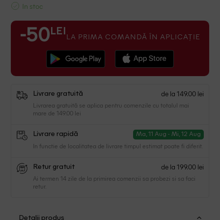
In stoc
LEI
-50
LA PRIMA COMANDĂ ÎN APLICAȚIE
de la 149.00 lei
Livrare gratuită
Livrarea gratuită se aplica pentru comenzile cu totalul mai
mare de 149.00 lei
Livrare rapidă
Ma, 11 Aug - Mi, 12 Aug
In functie de localitatea de livrare timpul estimat poate fi diferit.
de la 199.00 lei
Retur gratuit
Ai termen 14 zile de la primirea comenzii sa probezi si sa faci
retur.
Detalii produs