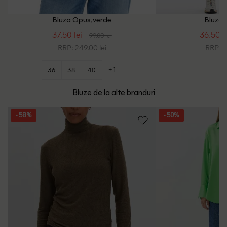
Bluza Opus, verde
Bluza 
37.50 lei
36.50 l
99.00 lei
RRP: 249.00 lei
RRP: 2
+1
36
38
40
Bluze de la alte branduri
- 58%
- 50%