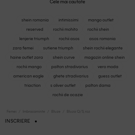
Cele mai cautate
shein romania
intimissimi
mango outlet
reserved
rochii mohito
rochii shein
lenjerie triumph
rochii asos
asos romania
zara femei
sutiene triumph
shein rochii elegante
haine outlet zara
shein curve
magazin online shein
rochii mango
palton stradivarius
vero moda
american eagle
ghete stradivarius
guess outlet
triaction
s oliver outlet
palton dama
rochii de ocazie
Femei
Imbracaminte
Bluze
Bluza Q/S, roz
INSCRIERE