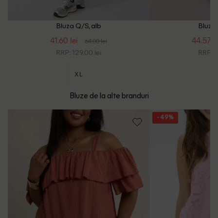
Bluza Q/S, alb
Bluza 
41.60 lei
44.57 le
64.00 lei
RRP: 129.00 lei
RRP: 1
XL
Bluze de la alte branduri
- 49%