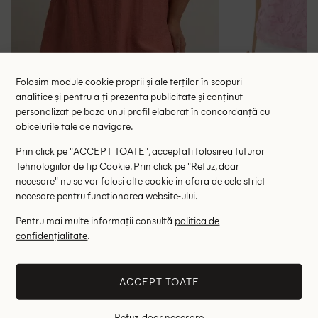
Folosim module cookie proprii și ale terților în scopuri
analitice și pentru a-ți prezenta publicitate și conținut
personalizat pe baza unui profil elaborat în concordanță cu
Bluza Ellerissa, roz pudra inchis
Bluza C
obiceiurile tale de navigare.
52.50 lei
97.00 le
Prin click pe "ACCEPT TOATE", acceptati folosirea tuturor
RRP: 105.00 lei
RRP: 3
Tehnologiilor de tip Cookie. Prin click pe "Refuz, doar
necesare" nu se vor folosi alte cookie in afara de cele strict
0 XL
necesare pentru functionarea website-ului.
Pentru mai multe informații consultă
politica de
Altii au fost interesati de
confidențialitate
.
- 79%
ACCEPT TOATE
Refuz, doar necesare