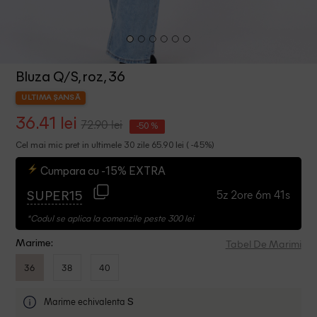
Bluza Q/S, roz, 36
ULTIMA ȘANSĂ
36.41 lei
72.90 lei
-50 %
Cel mai mic pret in ultimele 30 zile 65.90 lei ( -45%)
Cumpara cu -15% EXTRA
5z 2ore 6m 40s
SUPER15
*Codul se aplica la comenzile peste 300 lei
Tabel De Marimi
Marime:
36
38
40
Marime echivalenta
S