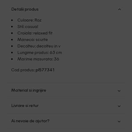
Detalii produs
Culoare: Roz
Stil: casual
Croiala: relaxed fit
Maneca: scurte
Decolteu: decolteu in v
Lungime produs: 63 cm
Marime masurata: 36
Cod produs:
pl577341
Material si ingrijire
Viscoza: 100%
Livrare si retur
Spalare usoara la 30
Transport Gratuit pentru orice comanda cu o valoare mai
Nu folositi inalbitor
Ai nevoie de ajutor?
mare de 149.00 lei.
Nu uscati in uscator
Se pot calca
Suntem aici pentru a te ajuta: