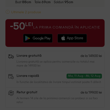
Bust
Talie
Solduri
88cm
69cm
95cm
Ultimele 2 produse
LEI
-50
LA PRIMA COMANDĂ ÎN APLICAȚIE
de la 149.00 lei
Livrare gratuită
Livrarea gratuită se aplica pentru comenzile cu totalul mai
mare de 149.00 lei
Livrare rapidă
Ma, 11 Aug - Mi, 12 Aug
In functie de localitatea de livrare timpul estimat poate fi diferit.
de la 199.00 lei
Retur gratuit
Ai termen 14 zile de la primirea comenzii sa probezi si sa faci
retur.