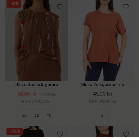
- 61%
Bluza Someday, maro
Bluza Zara, caramiziu
58.00 lei
45.00 lei
149.00 lei
RRP: 399.00 lei
RRP: 99.00 lei
36
38
40
S
- 32%