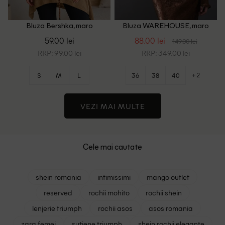
Bluza Bershka, maro
Bluza WAREHOUSE, maro
59.00 lei
88.00 lei
149.00 lei
RRP: 99.00 lei
RRP: 349.00 lei
+2
S
M
L
36
38
40
VEZI MAI MULTE
Cele mai cautate
shein romania
intimissimi
mango outlet
reserved
rochii mohito
rochii shein
lenjerie triumph
rochii asos
asos romania
zara femei
sutiene triumph
shein rochii elegante