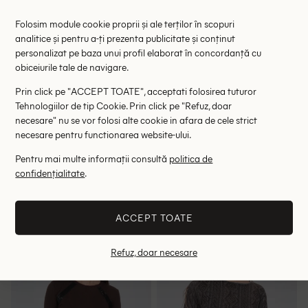
Folosim module cookie proprii și ale terților în scopuri
analitice și pentru a-ți prezenta publicitate și conținut
personalizat pe baza unui profil elaborat în concordanță cu
obiceiurile tale de navigare.
Prin click pe "ACCEPT TOATE", acceptati folosirea tuturor
Tehnologiilor de tip Cookie. Prin click pe "Refuz, doar
necesare" nu se vor folosi alte cookie in afara de cele strict
necesare pentru functionarea website-ului.
Pentru mai multe informații consultă
politica de
Bluza Urban Threads, maro
Bluza Bershka, caramiziu
confidențialitate
.
inchis
47.00 lei
46.00 lei
68.90 lei
RRP: 289.00 lei
RRP: 89.00 lei
ACCEPT TOATE
34
38
M
Refuz, doar necesare