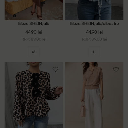
Bluza SHEIN, alb
Bluza SHEIN, alb/albastru
44.90 lei
44.90 lei
RRP: 89.00 lei
RRP: 89.00 lei
M
L