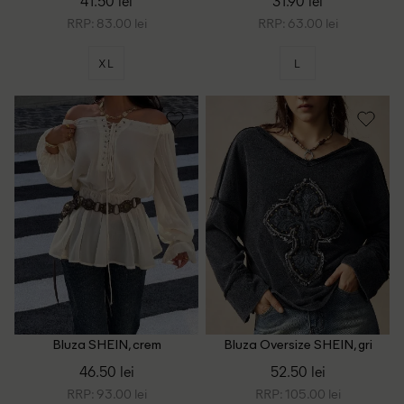
41.50 lei
31.90 lei
RRP: 83.00 lei
RRP: 63.00 lei
XL
L
Bluza SHEIN, crem
Bluza Oversize SHEIN, gri
inchis
46.50 lei
52.50 lei
RRP: 93.00 lei
RRP: 105.00 lei