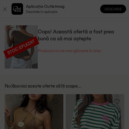
Aplicația Outletmag
DESCHIDE
0
0
Deschide în aplicație
Oops! Această ofertă a fost prea
bună ca să mai aștepte
STOC EPUIZAT
Produsul nu se mai găsește în stoc
Nu lăsa nici aceste oferte să îți scape...