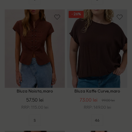
- 26%
Bluza Noista, maro
Bluza Kaffe Curve, maro
57.50 lei
73.00 lei
99.00 lei
RRP: 115.00 lei
RRP: 149.00 lei
S
46