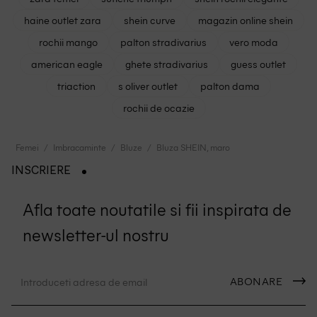
haine outlet zara
shein curve
magazin online shein
rochii mango
palton stradivarius
vero moda
american eagle
ghete stradivarius
guess outlet
triaction
s oliver outlet
palton dama
rochii de ocazie
Femei
Imbracaminte
Bluze
Bluza SHEIN, maro
INSCRIERE
Afla toate noutatile si fii inspirata de
newsletter-ul nostru
ABONARE