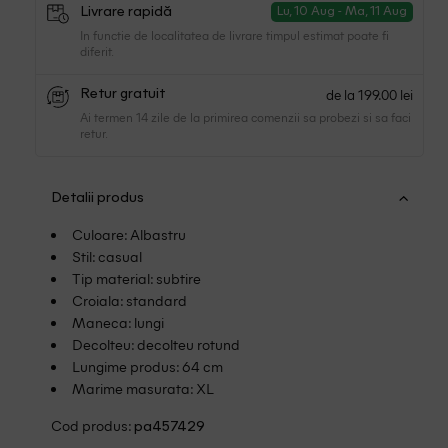
Livrare rapidă
Lu, 10 Aug - Ma, 11 Aug
In functie de localitatea de livrare timpul estimat poate fi
diferit.
de la 199.00 lei
Retur gratuit
Ai termen 14 zile de la primirea comenzii sa probezi si sa faci
retur.
Detalii produs
Culoare: Albastru
Stil: casual
Tip material: subtire
Croiala: standard
Maneca: lungi
Decolteu: decolteu rotund
Lungime produs: 64 cm
Marime masurata: XL
Cod produs:
pa457429