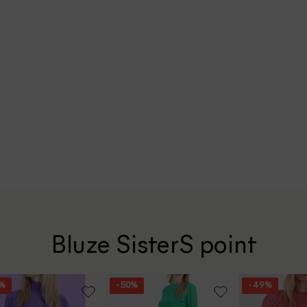
Bluze SisterS point
5%
- 50%
- 49%