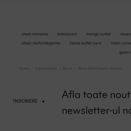
shein romania
intimissimi
mango outlet
reser
shein rochii elegante
haine outlet zara
shein curv
guess 
Femei
Imbracaminte
Bluze
Bluza SisterS point, albastru
Afla toate nouta
INSCRIERE
newsletter-ul n