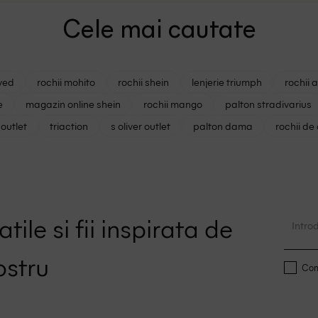
Cele mai cautate
ved
rochii mohito
rochii shein
lenjerie triumph
rochii 
e
magazin online shein
rochii mango
palton stradivarius
outlet
triaction
s oliver outlet
palton dama
rochii de
tile si fii inspirata de
ostru
Conf