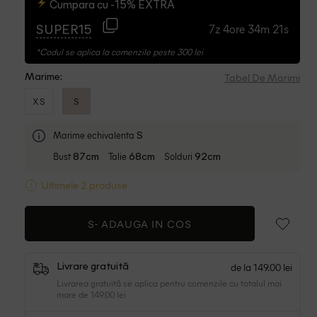
Cumpara cu -15% EXTRA
7z 4ore 34m 20s
SUPER15
*Codul se aplica la comenzile peste 300 lei
Tabel De Marimi
Marime:
XS
S
Marime echivalenta
S
Bust
Talie
Solduri
87cm
68cm
92cm
Ultimele 2 produse
S-
ADAUGA IN COS
de la 149.00 lei
Livrare gratuită
Livrarea gratuită se aplica pentru comenzile cu totalul mai
mare de 149.00 lei