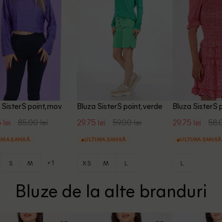
 SisterS point, mov
Bluza SisterS point, verde
Bluza SisterS p
 lei
85.00 lei
29.75 lei
59.00 lei
29.75 lei
58.0
IMA ȘANSĂ
ULTIMA ȘANSĂ
ULTIMA ȘANSĂ
+1
S
M
XS
M
L
L
Bluze de la alte branduri