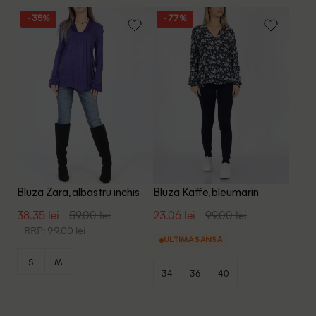
- 35%
- 77%
Bluza Zara, albastru inchis
Bluza Kaffe, bleumarin
38.35 lei
59.00 lei
23.06 lei
99.00 lei
RRP: 99.00 lei
ULTIMA ȘANSĂ
S
M
34
36
40