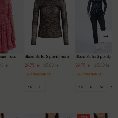
oint, rosu
Bluza SisterS point, maro
Bluza SisterS point, neg
0 lei
29.75 lei
65.00 lei
29.75 lei
65.00 lei
ULTIMA ȘANSĂ
ULTIMA ȘANSĂ
+1
XS
L
XS
S
M
- 25%