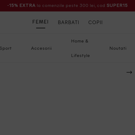
la comenzile peste 300 lei, cod
-15% EXTRA
SUPER15
BARBATI
COPII
FEMEI
Home &
Sport
Accesorii
Noutati
Lifestyle