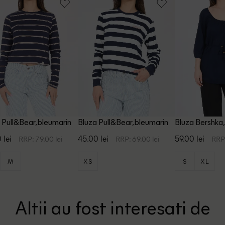
 Pull&Bear, bleumarin
Bluza Pull&Bear, bleumarin
Bluza Bershka,
 lei
45.00 lei
59.00 lei
RRP: 79.00 lei
RRP: 69.00 lei
RRP:
M
XS
S
XL
Altii au fost interesati de