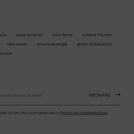
asos
asos romania
zara femei
sutiene triumph
vero moda
american eagle
ghete stradivarius
 ocazie
ABONARE
irm că am citit și sunt de acord cu
Politica de confidentialitate