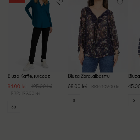
Bluza Kaffe, turcoaz
Bluza Zara, albastru
Bluza
84.00 lei
125.00 lei
68.00 lei
45.00
RRP: 109.00 lei
RRP: 199.00 lei
S
S
38