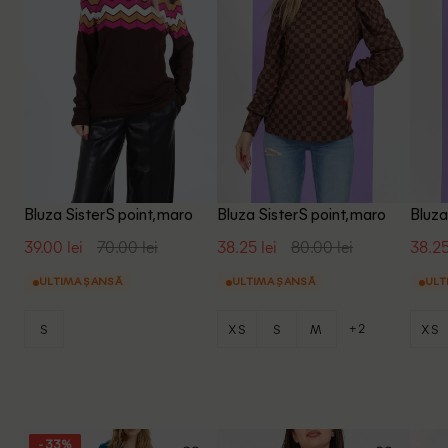
Bluza SisterS point, maro
Bluza SisterS point, maro
Bluza
39.00 lei
70.00 lei
38.25 lei
80.00 lei
38.25
ULTIMA ȘANSĂ
ULTIMA ȘANSĂ
ULT
+2
S
XS
S
M
XS
- 33%