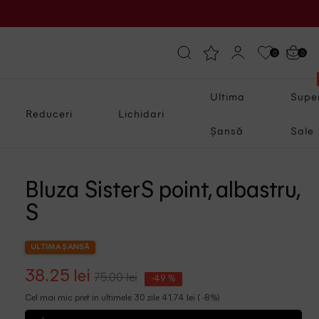
0
0
Ultima
Supe
Reduceri
Lichidari
Șansă
Sale
Bluza SisterS point, albastru,
S
ULTIMA ȘANSĂ
38.25 lei
75.00 lei
-49 %
Cel mai mic pret in ultimele 30 zile 41.74 lei ( -8%)