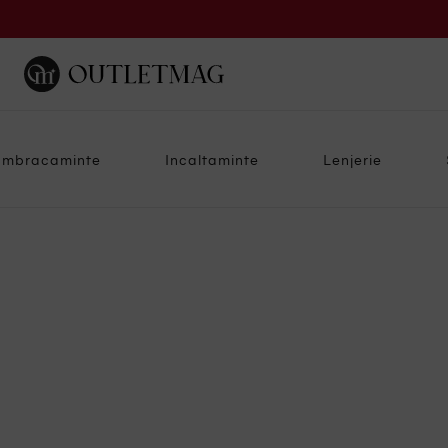
Imbracaminte
Incaltaminte
Lenjerie