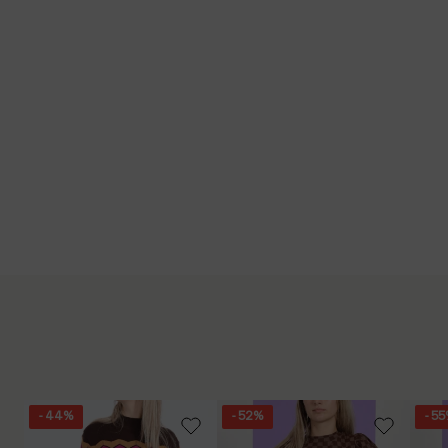
- 44%
- 52%
- 5