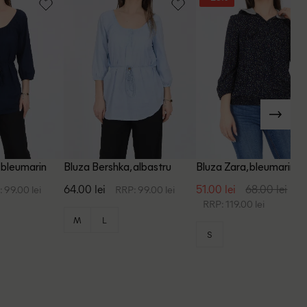
 bleumarin
Bluza Bershka, albastru
Bluza Zara, bleumarin
64.00 lei
51.00 lei
68.00 lei
 99.00 lei
RRP: 99.00 lei
RRP: 119.00 lei
M
L
S