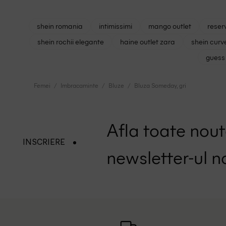
shein romania
intimissimi
mango outlet
reser
shein rochii elegante
haine outlet zara
shein curv
guess 
Femei
Imbracaminte
Bluze
Bluza Someday, gri
Afla toate nouta
INSCRIERE
newsletter-ul n