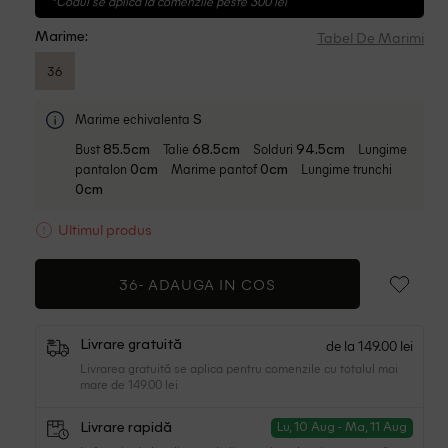
*Codul se aplica la comenzile peste 300 lei
Tabel De Marimi
Marime:
36
Marime echivalenta
S
Bust
Talie
Solduri
Lungime
85.5cm
68.5cm
94.5cm
pantalon
Marime pantof
Lungime trunchi
0cm
0cm
0cm
Ultimul produs
36-
ADAUGA IN COS
de la 149.00 lei
Livrare gratuită
Livrarea gratuită se aplica pentru comenzile cu totalul mai
mare de 149.00 lei
Livrare rapidă
Lu, 10 Aug - Ma, 11 Aug