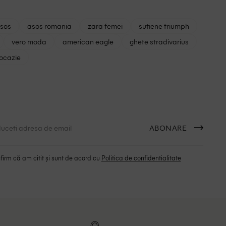
asos
asos romania
zara femei
sutiene triumph
vero moda
american eagle
ghete stradivarius
 ocazie
ABONARE
irm că am citit și sunt de acord cu
Politica de confidentialitate