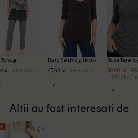
 Zara, gri
Bluza Bershka, gri inchis
Bluza Tezenis, 
 lei
45.00 lei
30.00 lei
59.
RRP: 134.00 lei
RRP: 79.00 lei
RRP: 85.00 lei
L
S
Altii au fost interesati de
8%