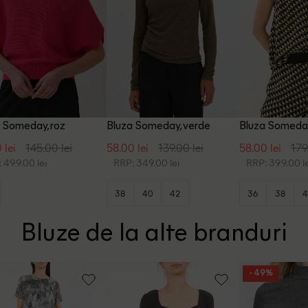
 Someday, roz
Bluza Someday, verde
Bluza Someday
 lei
145.00 lei
58.00 lei
139.00 lei
58.00 lei
179
 499.00 lei
RRP: 349.00 lei
RRP: 399.00 le
38
40
42
36
38
4
Bluze de la alte branduri
- 49%