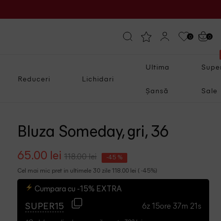
0
0
Ultima
Supe
Reduceri
Lichidari
Șansă
Sale
Bluza Someday, gri, 36
65.00 lei
118.00 lei
-45 %
Cel mai mic pret in ultimele 30 zile 118.00 lei ( -45%)
Cumpara cu -15% EXTRA
6z 15ore 37m 20s
SUPER15