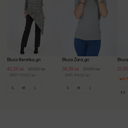
Bluza Bershka, gri
Bluza Zara, gri
Bluza
42.25 lei
65.00 lei
38.35 lei
59.00 lei
21.25
RRP: 119.00 lei
RRP: 99.00 lei
ULT
S
M
L
S
M
L
XS