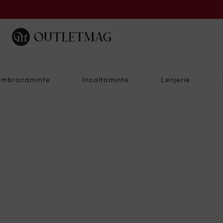
Imbracaminte
Incaltaminte
Lenjerie