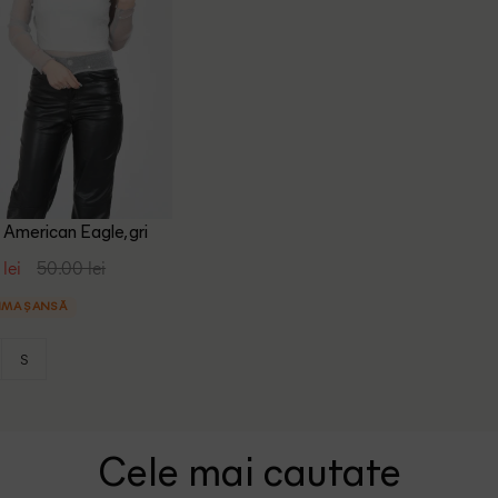
 American Eagle, gri
 lei
50.00 lei
IMA ȘANSĂ
S
Cele mai cautate