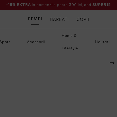
la comenzile peste 300 lei, cod
-15% EXTRA
SUPER15
BARBATI
COPII
FEMEI
Home &
Sport
Accesorii
Noutati
Lifestyle