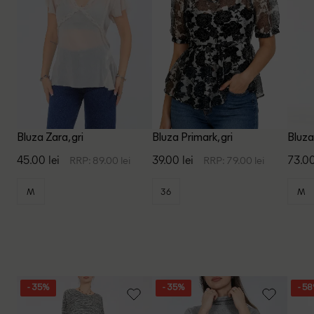
Bluza Zara, gri
Bluza Primark, gri
Bluza
45.00 lei
39.00 lei
73.00
RRP: 89.00 lei
RRP: 79.00 lei
M
36
M
- 35%
- 35%
- 5