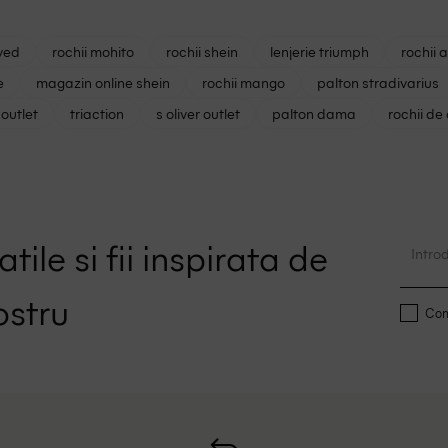
ved
rochii mohito
rochii shein
lenjerie triumph
rochii 
e
magazin online shein
rochii mango
palton stradivarius
outlet
triaction
s oliver outlet
palton dama
rochii de
tile si fii inspirata de
ostru
Conf