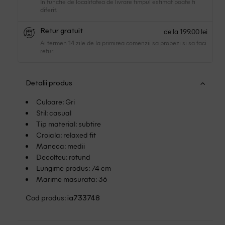
In functie de localitatea de livrare timpul estimat poate fi
diferit.
de la 199.00 lei
Retur gratuit
Ai termen 14 zile de la primirea comenzii sa probezi si sa faci
retur.
Detalii produs
Culoare: Gri
Stil: casual
Tip material: subtire
Croiala: relaxed fit
Maneca: medii
Decolteu: rotund
Lungime produs: 74 cm
Marime masurata: 36
Cod produs:
ia733748