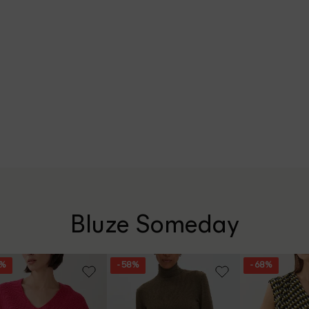
Bluze Someday
3%
- 58%
- 68%