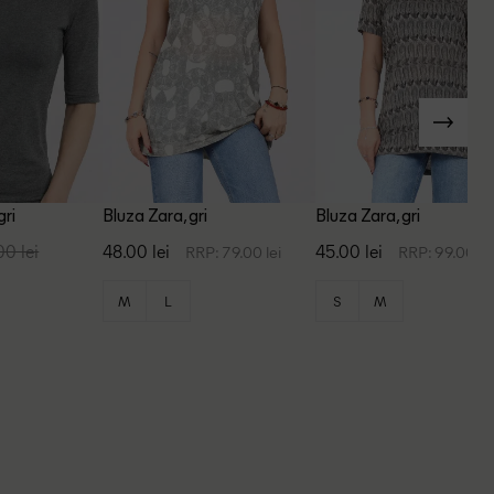
gri
Bluza Zara, gri
Bluza Zara, gri
00 lei
48.00 lei
45.00 lei
RRP: 79.00 lei
RRP: 99.00 le
M
L
S
M