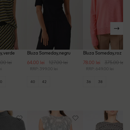
, verde
Bluza Someday, negru
Bluza Someday, roz
.00 lei
64.00 lei
127.00 lei
78.00 lei
375.00 lei
i
RRP: 399.00 lei
RRP: 649.00 lei
0
40
42
36
38