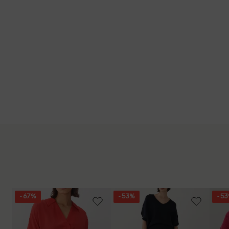
- 67%
- 53%
- 5