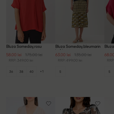
Bluza Someday, rosu
Bluza Someday, bleumarin
Bluza
inchis
58.00 lei
175.00 lei
63.00 lei
135.00 lei
68.00
RRP: 349.00 lei
RRP: 499.00 lei
RRP:
+1
36
38
40
S
S