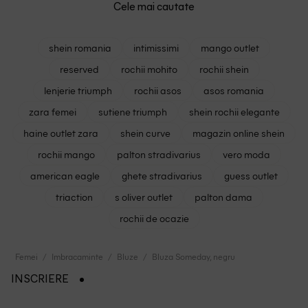
Cele mai cautate
shein romania
intimissimi
mango outlet
reserved
rochii mohito
rochii shein
lenjerie triumph
rochii asos
asos romania
zara femei
sutiene triumph
shein rochii elegante
haine outlet zara
shein curve
magazin online shein
rochii mango
palton stradivarius
vero moda
american eagle
ghete stradivarius
guess outlet
triaction
s oliver outlet
palton dama
rochii de ocazie
Femei
Imbracaminte
Bluze
Bluza Someday, negru
INSCRIERE