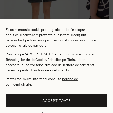
Folosim module cookie proprii și ale terților în scopuri
analitice și pentru a-ți prezenta publicitate și conținut
personalizat pe baza unui profil elaborat în concordanță cu
Bluza Gestuz, negru
Bluza Kaffe
obiceiurile tale de navigare.
97.00 lei
87.00 le
255.00 lei
Prin click pe "ACCEPT TOATE", acceptati folosirea tuturor
RRP: 605.00 lei
RRP: 2
Tehnologiilor de tip Cookie. Prin click pe "Refuz, doar
necesare" nu se vor folosi alte cookie in afara de cele strict
XS-S
M-L
necesare pentru functionarea website-ului.
Pentru mai multe informații consultă
politica de
Altii au fost interesati de
confidențialitate
.
- 84%
- 57%
ACCEPT TOATE