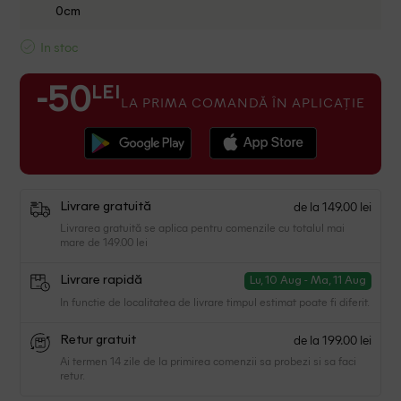
0cm
In stoc
LEI
-50
LA PRIMA COMANDĂ ÎN APLICAȚIE
de la 149.00 lei
Livrare gratuită
Livrarea gratuită se aplica pentru comenzile cu totalul mai
mare de 149.00 lei
Livrare rapidă
Lu, 10 Aug - Ma, 11 Aug
In functie de localitatea de livrare timpul estimat poate fi diferit.
de la 199.00 lei
Retur gratuit
Ai termen 14 zile de la primirea comenzii sa probezi si sa faci
retur.