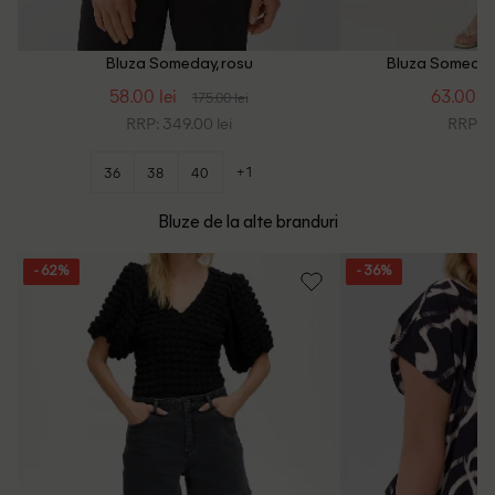
Bluza Someday, rosu
Bluza Someday,
58.00 lei
63.00 le
175.00 lei
RRP: 349.00 lei
RRP: 4
+1
36
38
40
Bluze de la alte branduri
- 62%
- 36%