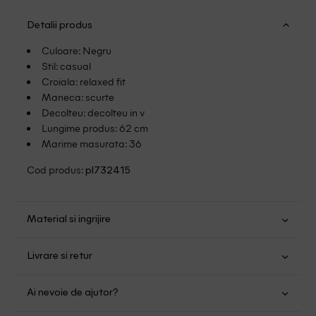
Detalii produs
Culoare: Negru
Stil: casual
Croiala: relaxed fit
Maneca: scurte
Decolteu: decolteu in v
Lungime produs: 62 cm
Marime masurata: 36
Cod produs:
pl732415
Material si ingrijire
Viscoza: 55%; Poliester: 45%
Livrare si retur
Spalare usoara la 30
Transport Gratuit pentru orice comanda cu o valoare mai
Nu folositi inalbitor
Ai nevoie de ajutor?
mare de 149.00 lei.
Nu uscati in uscator