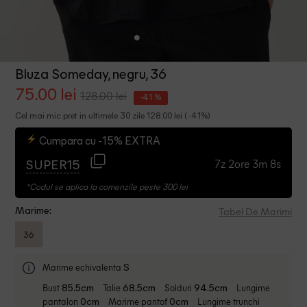
Bluza Someday, negru, 36
75.00 lei
128.00 lei
-41 %
Cel mai mic pret in ultimele 30 zile 128.00 lei ( -41%)
Cumpara cu -15% EXTRA
7z 2ore 3m 8s
SUPER15
*Codul se aplica la comenzile peste 300 lei
Tabel De Marimi
Marime:
36
Marime echivalenta
S
Bust
Talie
Solduri
Lungime
85.5cm
68.5cm
94.5cm
pantalon
Marime pantof
Lungime trunchi
0cm
0cm