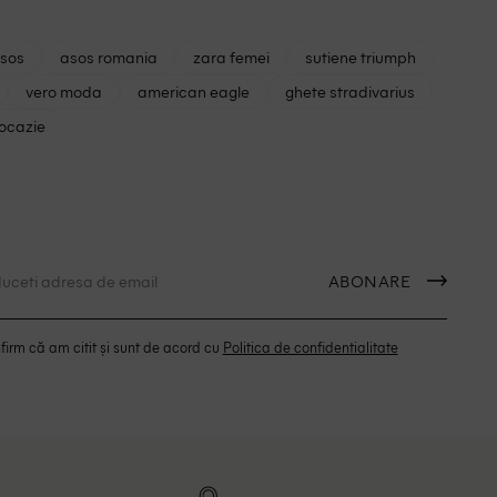
asos
asos romania
zara femei
sutiene triumph
vero moda
american eagle
ghete stradivarius
 ocazie
ABONARE
irm că am citit și sunt de acord cu
Politica de confidentialitate