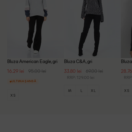
Bluza American Eagle, gri
Bluza C&A, gri
Bluza
16.29 lei
95.00 lei
33.80 lei
69.00 lei
28.76
RRP: 129.00 lei
RRP:
ULTIMA ȘANSĂ
M
L
XL
XS
XS