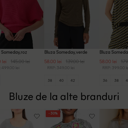
 Someday, roz
Bluza Someday, verde
Bluza Someday
 lei
145.00 lei
58.00 lei
139.00 lei
58.00 lei
179
 499.00 lei
RRP: 349.00 lei
RRP: 399.00 le
38
40
42
36
38
4
Bluze de la alte branduri
- 30%