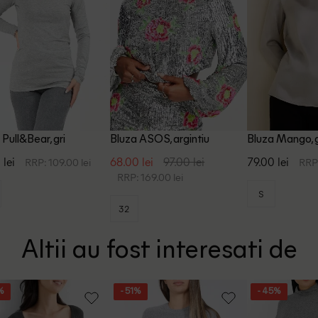
 Pull&Bear, gri
Bluza ASOS, argintiu
Bluza Mango, g
 lei
68.00 lei
97.00 lei
79.00 lei
RRP: 109.00 lei
RRP:
RRP: 169.00 lei
S
32
Altii au fost interesati de
%
- 51%
- 45%