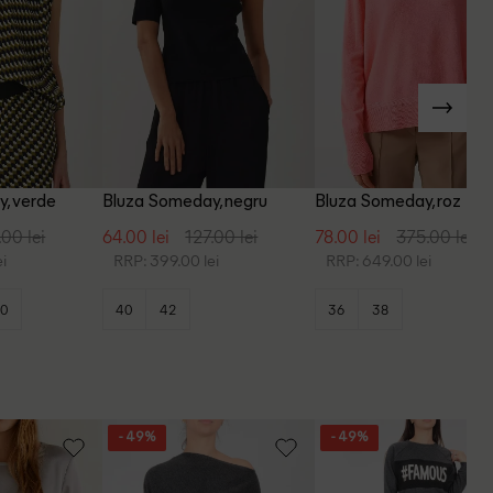
, verde
Bluza Someday, negru
Bluza Someday, roz
.00 lei
64.00 lei
127.00 lei
78.00 lei
375.00 lei
i
RRP: 399.00 lei
RRP: 649.00 lei
0
40
42
36
38
- 49%
- 49%