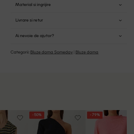
Material si ingrijire
Viscoza: 77%; Poliester: 18%; Elastan: 5%
Livrare si retur
Spalare usoara la 30
Transport Gratuit pentru orice comanda cu o valoare
Nu folositi inalbitor
Ai nevoie de ajutor?
mai mare de 149.00 lei.
Nu uscati in uscator
Se pot calca la temperaturi inalte
Suntem aici pentru a te ajuta:
Politica livrare
Categorii:
Bluze dama Someday
|
Bluze dama
Curatati delicat cu percloretilena
Program: Luni-Vineri intre 9:00 - 15:00
Retur Gratuit in 14 zile pentru comenzile cu valoare mai
mare de 199 de lei.
Whatsapp/Telefon: +40 (771) 404 643
Politica de Retur
Email: [
contact@outletmag.ro
]
Intrebari frecvente
- 50%
- 79%