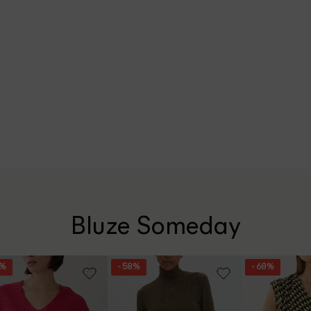
Bluze Someday
3%
- 58%
- 68%