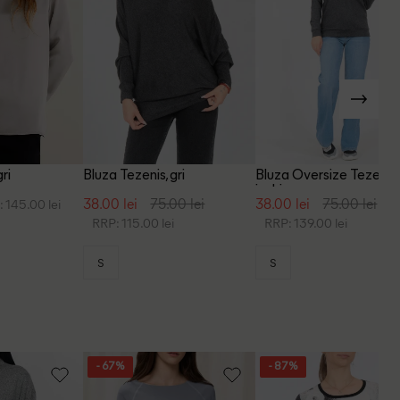
ri
Bluza Tezenis, gri
Bluza Oversize Tezenis, 
inchis
38.00 lei
75.00 lei
38.00 lei
75.00 lei
 145.00 lei
RRP: 115.00 lei
RRP: 139.00 lei
S
S
- 67%
- 87%