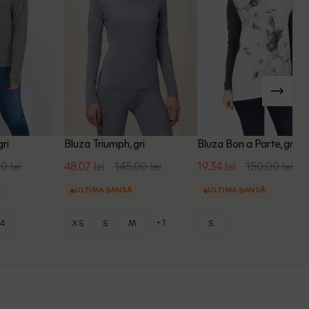
gri
Bluza Triumph, gri
Bluza Bon a Parte, gri, S
0 lei
48.07 lei
145.00 lei
19.34 lei
150.00 lei
ULTIMA ȘANSĂ
ULTIMA ȘANSĂ
+1
4
XS
S
M
S