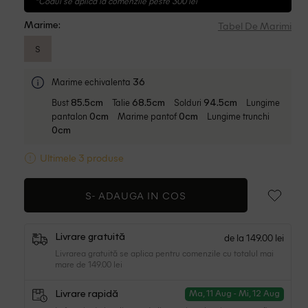
*Codul se aplica la comenzile peste 300 lei
Tabel De Marimi
Marime:
S
Marime echivalenta
36
Bust
Talie
Solduri
Lungime
85.5cm
68.5cm
94.5cm
pantalon
Marime pantof
Lungime trunchi
0cm
0cm
0cm
Ultimele 3 produse
S-
ADAUGA IN COS
de la 149.00 lei
Livrare gratuită
Livrarea gratuită se aplica pentru comenzile cu totalul mai
mare de 149.00 lei
Livrare rapidă
Ma, 11 Aug - Mi, 12 Aug