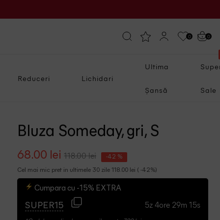
0
0
Ultima
Supe
Reduceri
Lichidari
Șansă
Sale
Bluza Someday, gri, S
68.00 lei
118.00 lei
-42 %
Cel mai mic pret in ultimele 30 zile 118.00 lei ( -42%)
Cumpara cu -15% EXTRA
5z 4ore 29m 14s
SUPER15