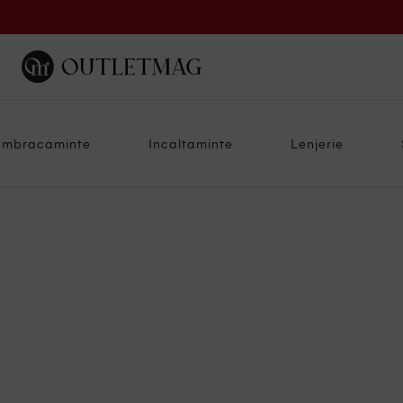
Imbracaminte
Incaltaminte
Lenjerie