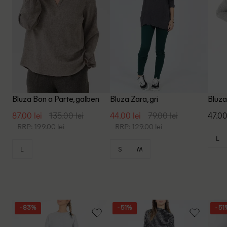
Bluza Bon a Parte, galben
Bluza Zara, gri
Bluza
87.00 lei
135.00 lei
44.00 lei
79.00 lei
47.00
RRP: 199.00 lei
RRP: 129.00 lei
L
L
S
M
- 83%
- 51%
- 51