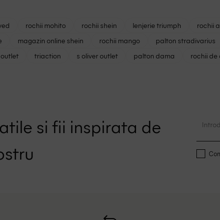
ved
rochii mohito
rochii shein
lenjerie triumph
rochii 
e
magazin online shein
rochii mango
palton stradivarius
outlet
triaction
s oliver outlet
palton dama
rochii de
tile si fii inspirata de
ostru
Conf