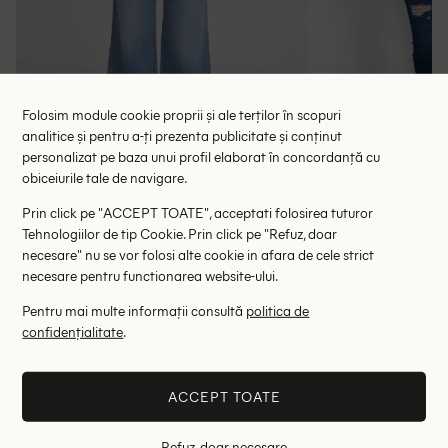
Folosim module cookie proprii și ale terților în scopuri
analitice și pentru a-ți prezenta publicitate și conținut
personalizat pe baza unui profil elaborat în concordanță cu
obiceiurile tale de navigare.
Bluza Ichi, portocaliu
Bluza River Is
57.85 lei
36.40 le
89.00 lei
Prin click pe "ACCEPT TOATE", acceptati folosirea tuturor
Tehnologiilor de tip Cookie. Prin click pe "Refuz, doar
RRP: 159.00 lei
RRP: 1
necesare" nu se vor folosi alte cookie in afara de cele strict
necesare pentru functionarea website-ului.
S
M
Pentru mai multe informații consultă
politica de
Altii au fost interesati de
confidențialitate
.
- 39%
- 42%
ACCEPT TOATE
Refuz, doar necesare