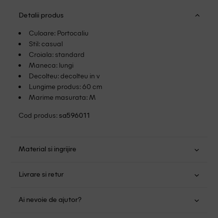
Detalii produs
Culoare: Portocaliu
Stil: casual
Croiala: standard
Maneca: lungi
Decolteu: decolteu in v
Lungime produs: 60 cm
Marime masurata: M
Cod produs:
sa596011
Material si ingrijire
Poliester: 100%
Livrare si retur
Spalare usoara la 30
Transport Gratuit pentru orice comanda cu o valoare mai
Nu folositi inalbitor
Ai nevoie de ajutor?
mare de 149.00 lei.
Nu uscati in uscator
Se pot calca
Suntem aici pentru a te ajuta: