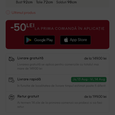
Bust
Talie
Solduri
92cm
72cm
98cm
Ultimul produs
LEI
-50
LA PRIMA COMANDĂ ÎN APLICAȚIE
de la 149.00 lei
Livrare gratuită
Livrarea gratuită se aplica pentru comenzile cu totalul mai
mare de 149.00 lei
Livrare rapidă
Jo, 13 Aug - Vi, 14 Aug
In functie de localitatea de livrare timpul estimat poate fi diferit.
de la 199.00 lei
Retur gratuit
Ai termen 14 zile de la primirea comenzii sa probezi si sa faci
retur.