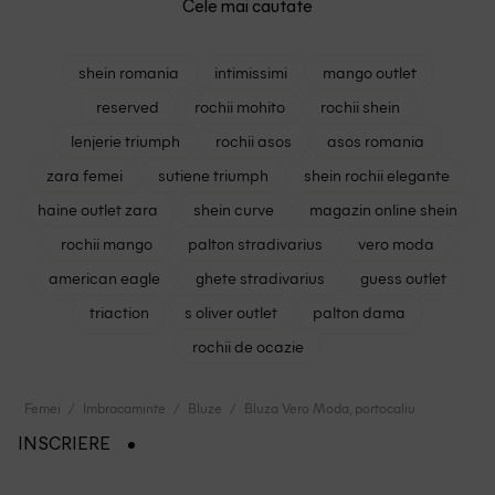
Cele mai cautate
shein romania
intimissimi
mango outlet
reserved
rochii mohito
rochii shein
lenjerie triumph
rochii asos
asos romania
zara femei
sutiene triumph
shein rochii elegante
haine outlet zara
shein curve
magazin online shein
rochii mango
palton stradivarius
vero moda
american eagle
ghete stradivarius
guess outlet
triaction
s oliver outlet
palton dama
rochii de ocazie
Femei
Imbracaminte
Bluze
Bluza Vero Moda, portocaliu
INSCRIERE