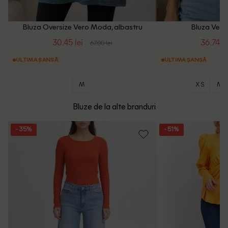
Bluza Oversize Vero Moda, albastru
Bluza Vero
30.45 lei
36.74 le
67.00 lei
ULTIMA ȘANSĂ
ULTIMA ȘANSĂ
M
XS
M
Bluze de la alte branduri
- 35%
- 51%