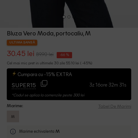
Bluza Vero Moda, portocaliu, M
ULTIMA ȘANSĂ
30.45 lei
89.90 lei
-66 %
Cel mai mic pret in ultimele 30 zile 55.10 lei ( -45%)
Cumpara cu -15% EXTRA
3z 16ore 32m 30s
SUPER15
*Codul se aplica la comenzile peste 300 lei
Tabel De Marimi
Marime:
M
Marime echivalenta
M