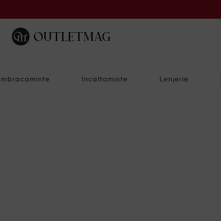
Imbracaminte
Incaltaminte
Lenjerie