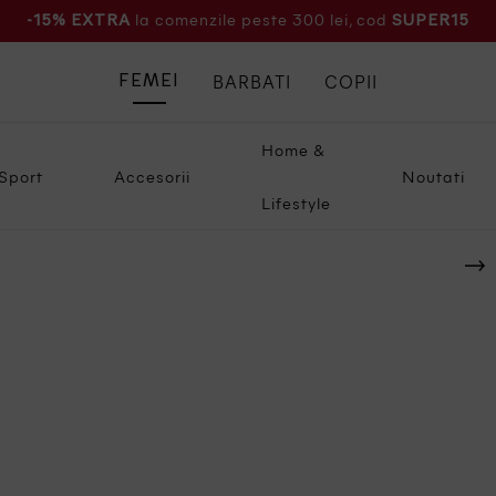
la comenzile peste 300 lei, cod
-15% EXTRA
SUPER15
BARBATI
COPII
FEMEI
Home &
Sport
Accesorii
Noutati
Lifestyle