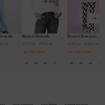
rve, alb
Bluza s.Oliver, alb
Bluza s.Oliver, ecru
00 lei
39.73 lei
79.00 lei
19.34 lei
123.00 lei
i
ULTIMA ȘANSĂ
ULTIMA ȘANSĂ
+1
+1
42
44
46
40
44
46
asos
asos romania
zara femei
sutiene triumph