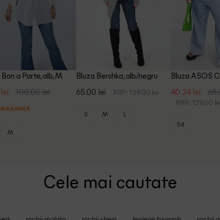
 Bon a Parte, alb, M
Bluza Bershka, alb/negru
Bluza ASOS Cu
lei
100.00 lei
65.00 lei
40.24 lei
68.
RRP: 129.00 lei
RRP: 129.00 le
IMA ȘANSĂ
S
M
L
54
M
Cele mai cautate
ved
rochii mohito
rochii shein
lenjerie triumph
rochii 