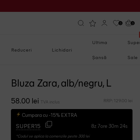
0
0
Ultima
Supe
Reduceri
Lichidari
Șansă
Sale
Bluza Zara, alb/negru, L
RRP: 129.00 lei
58.00 lei
TVA inclus
Cumpara cu -15% EXTRA
8z 7ore 30m 23s
SUPER15
*Codul se aplica la comenzile peste 300 lei