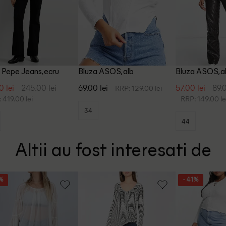
 Pepe Jeans, ecru
Bluza ASOS, alb
Bluza ASOS, a
0 lei
245.00 lei
69.00 lei
57.00 lei
89.0
RRP: 129.00 lei
 419.00 lei
RRP: 149.00 le
34
44
Altii au fost interesati de
1%
- 41%