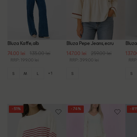
Bluza Kaffe, alb
Bluza Pepe Jeans, ecru
Bluza
74.00 lei
135.00 lei
147.00 lei
259.00 lei
137.0
RRP: 199.00 lei
RRP: 399.00 lei
RRP:
+1
S
M
L
S
S
- 51%
- 74%
- 8