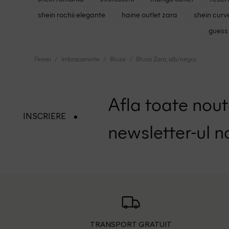
shein rochii elegante
haine outlet zara
shein curv
guess 
Femei
Imbracaminte
Bluze
Bluza Zara, alb/negru
Afla toate nouta
INSCRIERE
newsletter-ul n
TRANSPORT GRATUIT