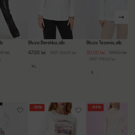
lb
Bluza Bershka, alb
Bluza Tezenis, alb
0 lei
47.00 lei
30.00 lei
59.00 lei
RRP: 89.00 lei
i
RRP: 99.00 lei
XL
S
- 50%
- 84%