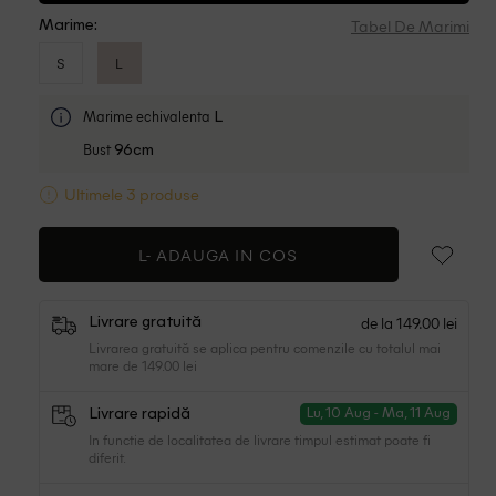
Tabel De Marimi
Marime:
S
L
Marime echivalenta
L
Bust
96cm
Ultimele 3 produse
L-
ADAUGA IN COS
de la 149.00 lei
Livrare gratuită
Livrarea gratuită se aplica pentru comenzile cu totalul mai
mare de 149.00 lei
Livrare rapidă
Lu, 10 Aug - Ma, 11 Aug
In functie de localitatea de livrare timpul estimat poate fi
diferit.