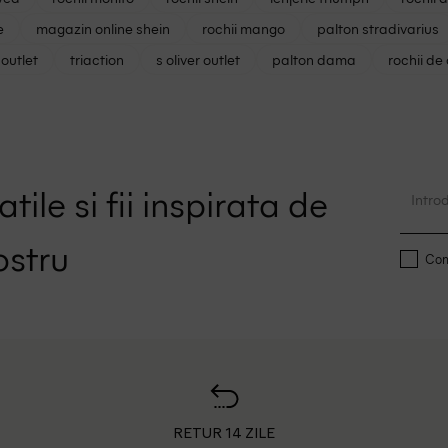
e
magazin online shein
rochii mango
palton stradivarius
outlet
triaction
s oliver outlet
palton dama
rochii de
tile si fii inspirata de
ostru
Conf
RETUR 14 ZILE