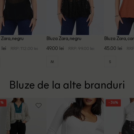
 Zara, negru
Bluza Zara, negru
Bluza Zara, ca
 lei
49.00 lei
45.00 lei
RRP: 112.00 lei
RRP: 99.00 lei
RRP
M
S
Bluze de la alte branduri
4%
- 36%