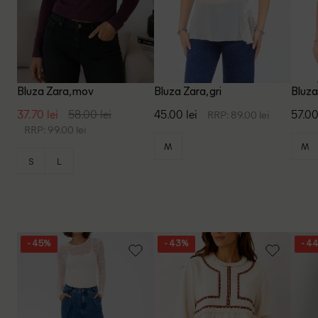
Bluza Zara, mov
Bluza Zara, gri
Bluza
37.70 lei
58.00 lei
45.00 lei
57.00
RRP: 89.00 lei
RRP: 99.00 lei
M
M
S
L
- 45%
- 43%
- 4