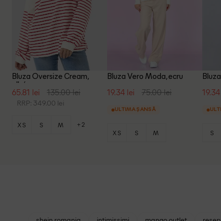
Bluza Oversize Cream,
Bluza Vero Moda, ecru
Bluza
alb/rosu
65.81 lei
135.00 lei
19.34 lei
75.00 lei
19.34 
RRP: 349.00 lei
ULTIMA ȘANSĂ
ULT
+2
XS
S
M
XS
S
M
S
shein romania
intimissimi
mango outlet
reser