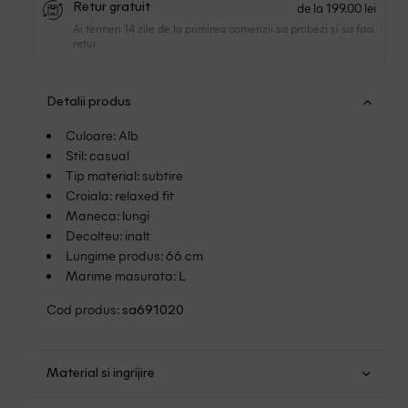
de la 199.00 lei
Retur gratuit
Ai termen 14 zile de la primirea comenzii sa probezi si sa faci
retur.
Detalii produs
Culoare: Alb
Stil: casual
Tip material: subtire
Croiala: relaxed fit
Maneca: lungi
Decolteu: inalt
Lungime produs: 66 cm
Marime masurata: L
Cod produs:
sa691020
Material si ingrijire
Viscoza: 100%