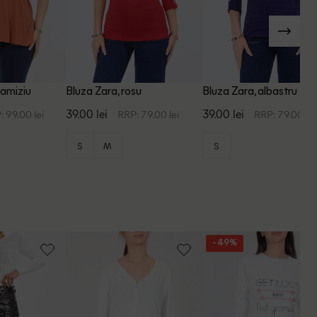
ramiziu
Bluza Zara, rosu
Bluza Zara, albastru
39.00 lei
39.00 lei
: 99.00 lei
RRP: 79.00 lei
RRP: 79.00 lei
S
M
S
- 49%