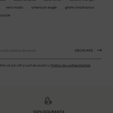
vero moda
american eagle
ghete stradivarius
 ocazie
ABONARE
irm că am citit și sunt de acord cu
Politica de confidentialitate
100% SIGURANTA