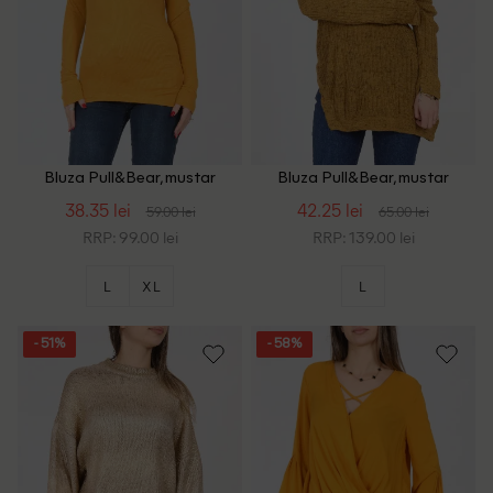
Bluza Pull&Bear, mustar
Bluza Pull&Bear, mustar
38.35 lei
42.25 lei
59.00 lei
65.00 lei
RRP: 99.00 lei
RRP: 139.00 lei
L
XL
L
- 51%
- 58%