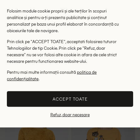
Folosim module cookie proprii și ale terților în scopuri
analitice și pentru a-ți prezenta publicitate și conținut
personalizat pe baza unui profil elaborat în concordanță cu
obiceiurile tale de navigare.
Prin click pe "ACCEPT TOATE", acceptati folosirea tuturor
Tehnologiilor de tip Cookie. Prin click pe "Refuz, doar
necesare" nu se vor folosi alte cookie in afara de cele strict
necesare pentru functionarea website-ului.
Pentru mai multe informații consultă
politica de
Bluza Bershka, galben mustar
Bluza River Island, galben
confidențialitate
.
48.00 lei
39.00 lei
79.00 lei
RRP: 99.00 lei
RRP: 209.00 lei
ACCEPT TOATE
M
36
Refuz, doar necesare
- 35%
- 35%