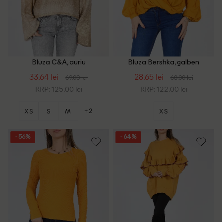
Bluza C&A, auriu
Bluza Bershka, galben
33.64 lei
28.65 lei
69.00 lei
68.00 lei
RRP: 125.00 lei
RRP: 122.00 lei
+2
XS
S
M
XS
- 56%
- 64%