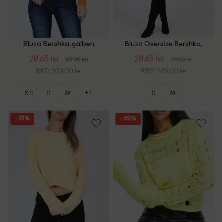
Bluza Bershka, galben
Bluza Oversize Bershka,
galben
28.65 lei
28.65 lei
65.00 lei
79.00 lei
RRP: 109.00 lei
RRP: 149.00 lei
+1
XS
S
M
S
M
- 51%
- 59%