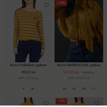
- 51%
Bluza Pull&Bear, galben
Bluza WAREHOUSE, galben
49.00 lei
147.00 lei
299.00 lei
RRP: 99.00 lei
RRP: 599.00 lei
+2
S
M
34
36
38
- 51%