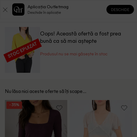
Aplicația Outletmag
DESCHIDE
0
0
Deschide în aplicație
Oops! Această ofertă a fost prea
bună ca să mai aștepte
STOC EPUIZAT
Produsul nu se mai găsește în stoc
Nu lăsa nici aceste oferte să îți scape...
- 35%