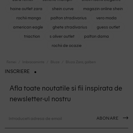
haine outlet zara
shein curve
magazin online shein
rochii mango
palton stradivarius
vero moda
american eagle
ghete stradivarius
guess outlet
triaction
s oliver outlet
palton dama
rochii de ocazie
Femei
Imbracaminte
Bluze
Bluza Zara, galben
INSCRIERE
Afla toate noutatile si fii inspirata de
newsletter-ul nostru
ABONARE