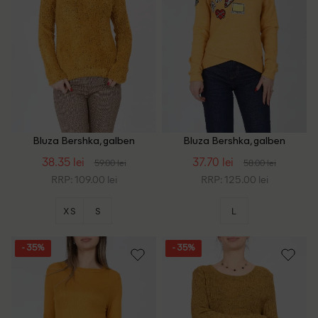
Bluza Bershka, galben
Bluza Bershka, galben
38.35 lei
37.70 lei
59.00 lei
58.00 lei
RRP: 109.00 lei
RRP: 125.00 lei
XS
S
L
- 35%
- 35%