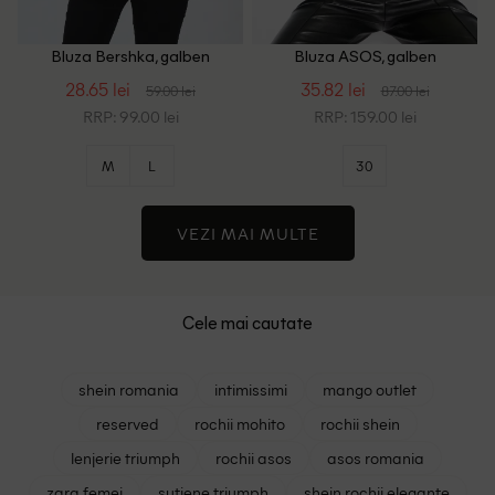
Bluza Bershka, galben
Bluza ASOS, galben
28.65 lei
35.82 lei
59.00 lei
87.00 lei
RRP: 99.00 lei
RRP: 159.00 lei
M
L
30
VEZI MAI MULTE
Cele mai cautate
shein romania
intimissimi
mango outlet
reserved
rochii mohito
rochii shein
lenjerie triumph
rochii asos
asos romania
zara femei
sutiene triumph
shein rochii elegante