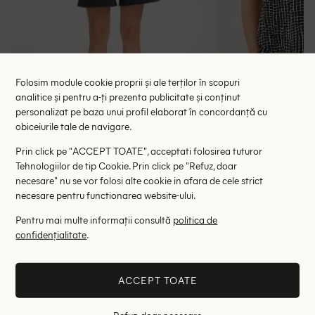
Folosim module cookie proprii și ale terților în scopuri
analitice și pentru a-ți prezenta publicitate și conținut
personalizat pe baza unui profil elaborat în concordanță cu
Bluza Gestuz, negru
Bluza Somed
obiceiurile tale de navigare.
97.00 lei
58.00 le
255.00 lei
Prin click pe "ACCEPT TOATE", acceptati folosirea tuturor
RRP: 605.00 lei
RRP: 3
Tehnologiilor de tip Cookie. Prin click pe "Refuz, doar
necesare" nu se vor folosi alte cookie in afara de cele strict
XS-S
M-L
38
necesare pentru functionarea website-ului.
Pentru mai multe informații consultă
politica de
Altii au fost interesati de
confidențialitate
.
- 69%
- 72%
ACCEPT TOATE