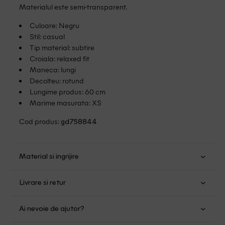
Materialul este semi-transparent.
Culoare: Negru
Stil: casual
Tip material: subtire
Croiala: relaxed fit
Maneca: lungi
Decolteu: rotund
Lungime produs: 60 cm
Marime masurata: XS
Cod produs:
gd758844
Material si ingrijire
Poliester: 100%
Livrare si retur
Spalare usoara la 30
Transport Gratuit pentru orice comanda cu o valoare mai
Nu folositi inalbitor
Ai nevoie de ajutor?
mare de 149.00 lei.
Nu uscati in uscator