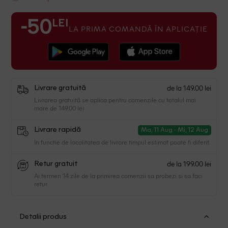
LEI
-50
LA PRIMA COMANDĂ ÎN APLICAȚIE
de la 149.00 lei
Livrare gratuită
Livrarea gratuită se aplica pentru comenzile cu totalul mai
mare de 149.00 lei
Livrare rapidă
Ma, 11 Aug - Mi, 12 Aug
In functie de localitatea de livrare timpul estimat poate fi diferit.
de la 199.00 lei
Retur gratuit
Ai termen 14 zile de la primirea comenzii sa probezi si sa faci
retur.
Detalii produs