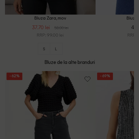
Bluza Zara, mov
Bluza 
37.70 lei
45.
58.00 lei
RRP: 99.00 lei
RRP: 8
S
L
Bluze de la alte branduri
- 62%
- 69%