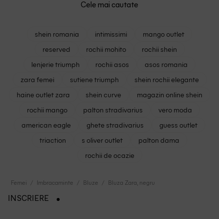
Cele mai cautate
shein romania
intimissimi
mango outlet
reserved
rochii mohito
rochii shein
lenjerie triumph
rochii asos
asos romania
zara femei
sutiene triumph
shein rochii elegante
haine outlet zara
shein curve
magazin online shein
rochii mango
palton stradivarius
vero moda
american eagle
ghete stradivarius
guess outlet
triaction
s oliver outlet
palton dama
rochii de ocazie
Femei
Imbracaminte
Bluze
Bluza Zara, negru
INSCRIERE