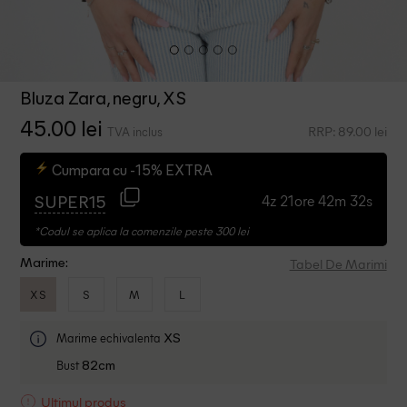
Bluza Zara, negru, XS
45.00 lei
RRP: 89.00 lei
TVA inclus
Cumpara cu -15% EXTRA
4z 21ore 42m 32s
SUPER15
*Codul se aplica la comenzile peste 300 lei
Tabel De Marimi
Marime:
XS
S
M
L
Marime echivalenta
XS
Bust
82cm
Ultimul produs