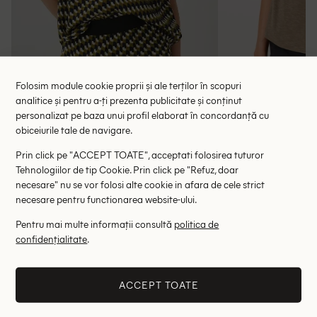
Folosim module cookie proprii și ale terților în scopuri
analitice și pentru a-ți prezenta publicitate și conținut
personalizat pe baza unui profil elaborat în concordanță cu
Bluza Someday, verde
Bluza s.O
obiceiurile tale de navigare.
58.00 lei
48.00 le
179.00 lei
Prin click pe "ACCEPT TOATE", acceptati folosirea tuturor
RRP: 399.00 lei
RRP: 1
Tehnologiilor de tip Cookie. Prin click pe "Refuz, doar
necesare" nu se vor folosi alte cookie in afara de cele strict
36
38
40
36
necesare pentru functionarea website-ului.
Pentru mai multe informații consultă
politica de
Altii au fost interesati de
confidențialitate
.
- 54%
- 35%
ACCEPT TOATE