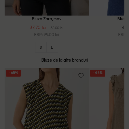
Bluza Zara, mov
Bluza 
37.70 lei
45.
58.00 lei
RRP: 99.00 lei
RRP: 8
S
L
Bluze de la alte branduri
- 68%
- 46%