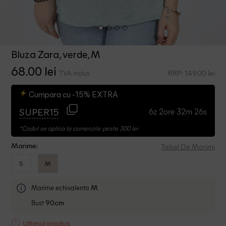
Bluza Zara, verde, M
68.00 lei
RRP: 149.00 lei
TVA inclus
Cumpara cu -15% EXTRA
6z 2ore 32m 25s
SUPER15
*Codul se aplica la comenzile peste 300 lei
Tabel De Marimi
Marime:
S
M
Marime echivalenta
M
Bust
90cm
Ultimul produs