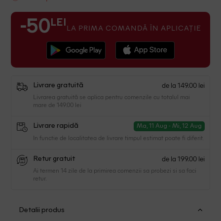
LEI
-50
LA PRIMA COMANDĂ ÎN APLICAȚIE
de la 149.00 lei
Livrare gratuită
Livrarea gratuită se aplica pentru comenzile cu totalul mai
mare de 149.00 lei
Livrare rapidă
Ma, 11 Aug - Mi, 12 Aug
In functie de localitatea de livrare timpul estimat poate fi diferit.
de la 199.00 lei
Retur gratuit
Ai termen 14 zile de la primirea comenzii sa probezi si sa faci
retur.
Detalii produs