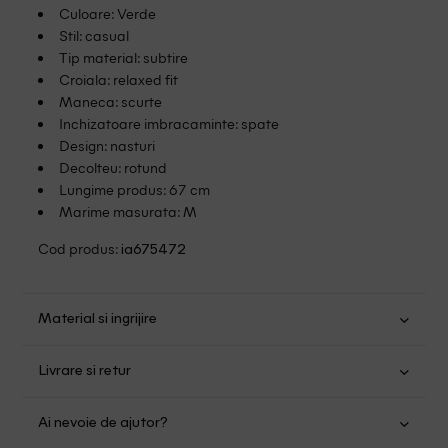
Culoare: Verde
Stil: casual
Tip material: subtire
Croiala: relaxed fit
Maneca: scurte
Inchizatoare imbracaminte: spate
Design: nasturi
Decolteu: rotund
Lungime produs: 67 cm
Marime masurata: M
Cod produs:
ia675472
Material si ingrijire
In: 55%; Viscoza: 45%
Livrare si retur
Spalare usoara la 30
Transport Gratuit pentru orice comanda cu o valoare mai
Nu folositi inalbitor
Ai nevoie de ajutor?
mare de 149.00 lei.
Nu uscati in uscator