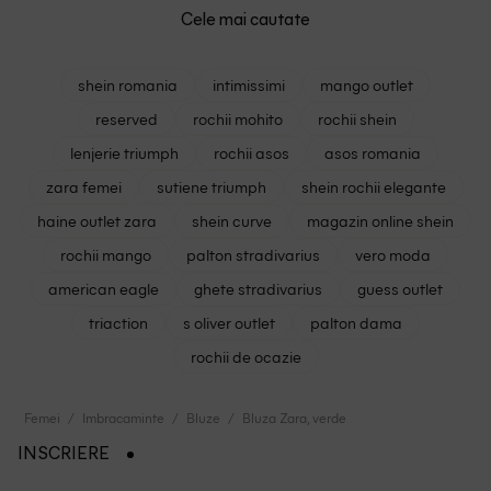
Cele mai cautate
shein romania
intimissimi
mango outlet
reserved
rochii mohito
rochii shein
lenjerie triumph
rochii asos
asos romania
zara femei
sutiene triumph
shein rochii elegante
haine outlet zara
shein curve
magazin online shein
rochii mango
palton stradivarius
vero moda
american eagle
ghete stradivarius
guess outlet
triaction
s oliver outlet
palton dama
rochii de ocazie
Femei
Imbracaminte
Bluze
Bluza Zara, verde
INSCRIERE