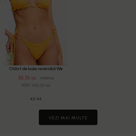
Chilot de baie reversibil We
Are We Wear, portocaliu/alb
38.35 lei
59.00 lei
RRP: 145.00 lei
42/44
VEZI MAI MULTE