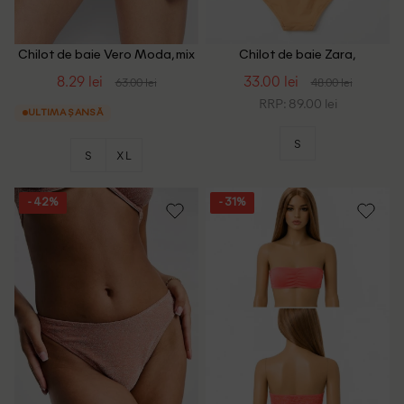
Chilot de baie Vero Moda, mix
Chilot de baie Zara,
culori, S
portocaliu
8.29 lei
33.00 lei
63.00 lei
48.00 lei
RRP: 89.00 lei
ULTIMA ȘANSĂ
S
S
XL
- 42%
- 31%