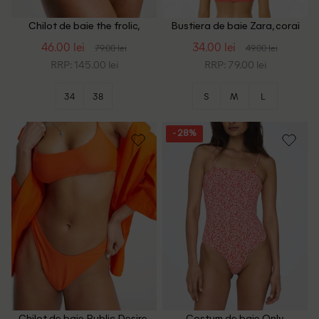
Chilot de baie the frolic,
Bustiera de baie Zara, corai
portocaliu
46.00 lei
34.00 lei
79.00 lei
49.00 lei
RRP: 145.00 lei
RRP: 79.00 lei
34
38
S
M
L
- 28%