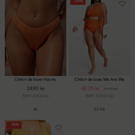
- 35%
Chilot de baie Haute,
Chilot de baie We Are We
portocaliu
Wear Plus Size, portocaliu
24.90 lei
42.25 lei
65.00 lei
RRP: 49.00 lei
RRP: 199.00 lei
M
52-54
- 35%