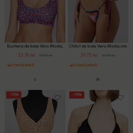
Bustiera de baie Vero Moda,
Chilot de baie Vero Moda, mix
mix culori
culori
23.76 lei
29.75 lei
59.00 lei
60.00 lei
ULTIMA ȘANSĂ
ULTIMA ȘANSĂ
S
M
- 75%
- 75%