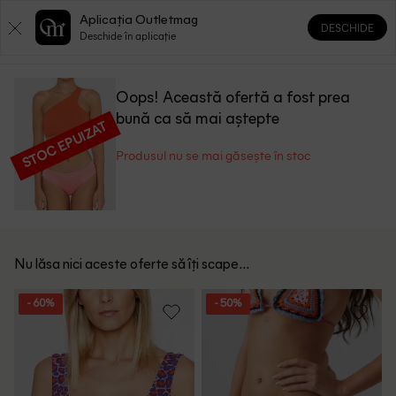
Aplicația Outletmag
DESCHIDE
0
0
Deschide în aplicație
Oops! Această ofertă a fost prea
bună ca să mai aștepte
STOC EPUIZAT
Produsul nu se mai găsește în stoc
Nu lăsa nici aceste oferte să îți scape...
- 60%
- 50%