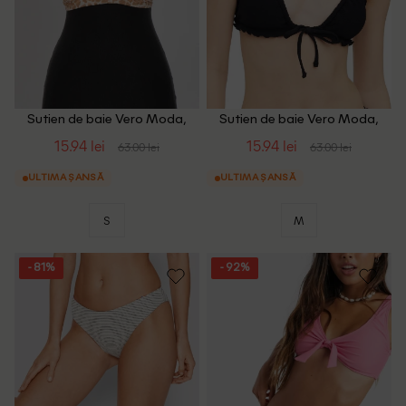
Sutien de baie Vero Moda,
Sutien de baie Vero Moda,
animal print
negru
15.94 lei
15.94 lei
63.00 lei
63.00 lei
ULTIMA ȘANSĂ
ULTIMA ȘANSĂ
S
M
- 81%
- 92%