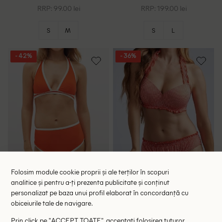
RRP: 99.00 lei
RRP: 199.00 lei
S
M
S
L
- 42%
- 36%
Folosim module cookie proprii și ale terților în scopuri
analitice și pentru a-ți prezenta publicitate și conținut
Chilot de baie InWear,
Chilot de baie Marlies
personalizat pe baza unui profil elaborat în concordanță cu
portocaliu
Dekkers, portocaliu/alb
73.00 lei
87.00 lei
125.00 lei
135.00 lei
obiceiurile tale de navigare.
RRP: 199.00 lei
RRP: 249.00 lei
Prin click pe "ACCEPT TOATE", acceptati folosirea tuturor