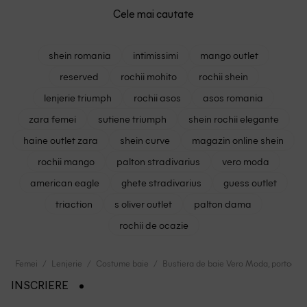
Cele mai cautate
shein romania
intimissimi
mango outlet
reserved
rochii mohito
rochii shein
lenjerie triumph
rochii asos
asos romania
zara femei
sutiene triumph
shein rochii elegante
haine outlet zara
shein curve
magazin online shein
rochii mango
palton stradivarius
vero moda
american eagle
ghete stradivarius
guess outlet
triaction
s oliver outlet
palton dama
rochii de ocazie
Femei
Lenjerie
Costume baie
Bustiera de baie Vero Moda, portocali
INSCRIERE