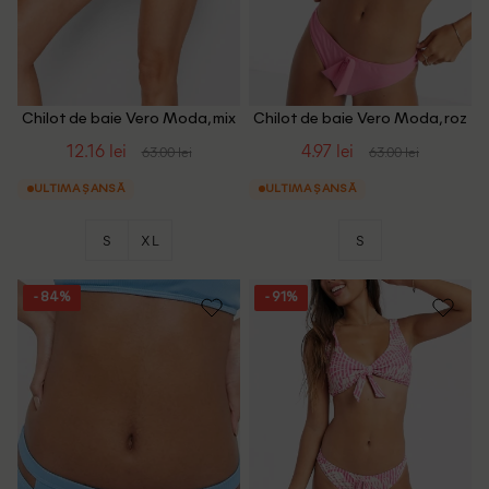
Chilot de baie Vero Moda, mix
Chilot de baie Vero Moda, roz
culori
12.16 lei
4.97 lei
63.00 lei
63.00 lei
ULTIMA ȘANSĂ
ULTIMA ȘANSĂ
S
XL
S
- 84%
- 91%