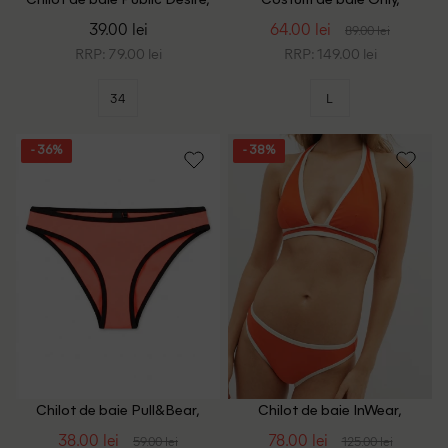
Chilot de baie Public Desire,
Costum de baie Only,
portocaliu
portocaliu/alb
39.00 lei
64.00 lei
89.00 lei
RRP: 79.00 lei
RRP: 149.00 lei
34
L
- 36%
- 38%
Chilot de baie Pull&Bear,
Chilot de baie InWear,
portocaliu
portocaliu
38.00 lei
78.00 lei
59.00 lei
125.00 lei