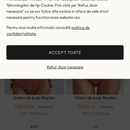
Tehnologiilor de tip Cookie. Prin click pe "Refuz, doar
S
M
L
L
necesare" nu se vor folosi alte cookie in afara de cele strict
necesare pentru functionarea website-ului.
- 48%
- 46%
Pentru mai multe informații consultă
politica de
confidențialitate
.
ACCEPT TOATE
Refuz, doar necesare
Sutien de baie Marlies
Chilot de baie Marlies
Dekkers, portocaliu/alb
Dekkers, portocaliu/alb
128.00 lei
94.00 lei
245.00 lei
175.00 lei
RRP: 399.00 lei
RRP: 349.00 lei
85D
XL