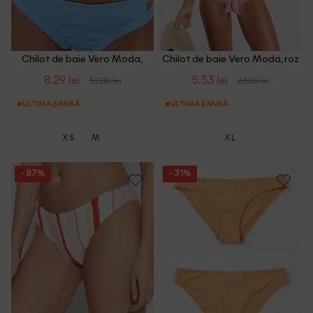
Chilot de baie Vero Moda,
Chilot de baie Vero Moda, roz
albastru, XS
8.29 lei
5.53 lei
52.00 lei
63.00 lei
ULTIMA ȘANSĂ
ULTIMA ȘANSĂ
XS
M
XL
- 87%
- 31%