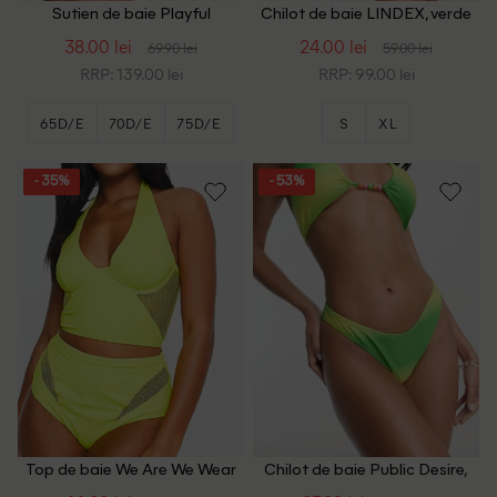
Sutien de baie Playful
Chilot de baie LINDEX, verde
Promises, verde
38.00 lei
24.00 lei
69.90 lei
59.00 lei
RRP: 139.00 lei
RRP: 99.00 lei
65D/E
70D/E
75D/E
S
XL
+2
- 35%
- 53%
Top de baie We Are We Wear
Chilot de baie Public Desire,
Plus Size, verde
verde