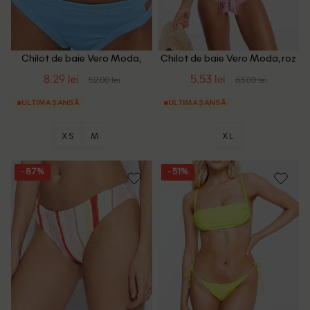
Chilot de baie Vero Moda,
Chilot de baie Vero Moda, roz
albastru, XS
8.29 lei
5.53 lei
52.00 lei
63.00 lei
ULTIMA ȘANSĂ
ULTIMA ȘANSĂ
XS
M
XL
- 87%
- 51%