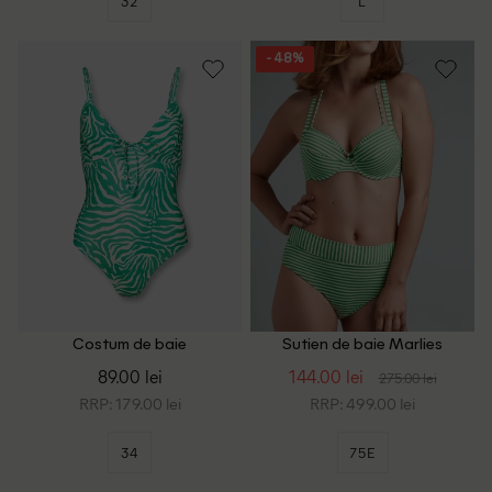
32
L
- 48%
Costum de baie
Sutien de baie Marlies
WAREHOUSE, verde/crem
Dekkers, verde
89.00 lei
144.00 lei
275.00 lei
RRP: 179.00 lei
RRP: 499.00 lei
34
75E