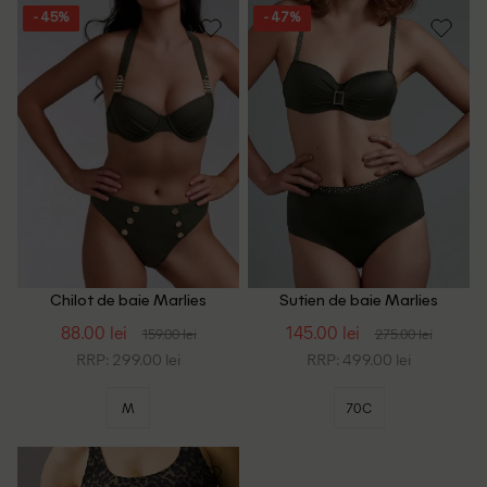
- 45%
- 47%
Chilot de baie Marlies
Sutien de baie Marlies
Dekkers, verde
Dekkers, verde
88.00 lei
145.00 lei
159.00 lei
275.00 lei
RRP: 299.00 lei
RRP: 499.00 lei
M
70C