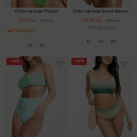
Chilot de baie Playful
Chilot de baie South Beach,
Promises, verde
verde
19.59 lei
34.00 lei
49.00 lei
59.00 lei
RRP: 89.00 lei
ULTIMA ȘANSĂ
36
42
44
34
36
- 46%
- 59%