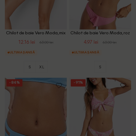
Chilot de baie Vero Moda, mix
Chilot de baie Vero Moda, roz
culori
12.16 lei
4.97 lei
63.00 lei
63.00 lei
ULTIMA ȘANSĂ
ULTIMA ȘANSĂ
S
XL
S
- 84%
- 91%