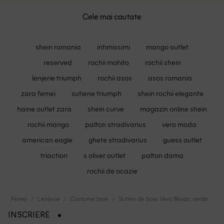
Cele mai cautate
shein romania
intimissimi
mango outlet
reserved
rochii mohito
rochii shein
lenjerie triumph
rochii asos
asos romania
zara femei
sutiene triumph
shein rochii elegante
haine outlet zara
shein curve
magazin online shein
rochii mango
palton stradivarius
vero moda
american eagle
ghete stradivarius
guess outlet
triaction
s oliver outlet
palton dama
rochii de ocazie
Femei
Lenjerie
Costume baie
Sutien de baie Vero Moda, verde
INSCRIERE