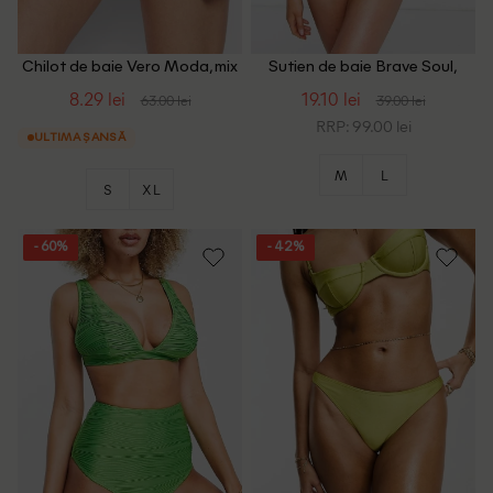
Chilot de baie Vero Moda, mix
Sutien de baie Brave Soul,
culori, S
verde
8.29 lei
19.10 lei
63.00 lei
39.00 lei
RRP: 99.00 lei
ULTIMA ȘANSĂ
M
L
S
XL
- 60%
- 42%