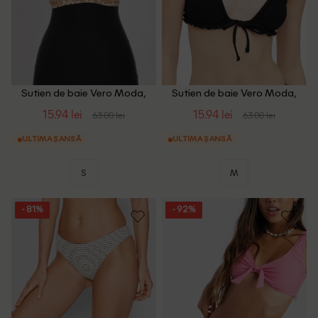
Sutien de baie Vero Moda,
Sutien de baie Vero Moda,
animal print
negru
15.94 lei
15.94 lei
63.00 lei
63.00 lei
ULTIMA ȘANSĂ
ULTIMA ȘANSĂ
S
M
- 81%
- 92%