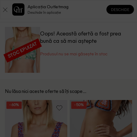
Aplicația Outletmag
DESCHIDE
0
0
Deschide în aplicație
Oops! Această ofertă a fost prea
bună ca să mai aștepte
STOC EPUIZAT
Produsul nu se mai găsește în stoc
Nu lăsa nici aceste oferte să îți scape...
- 60%
- 50%