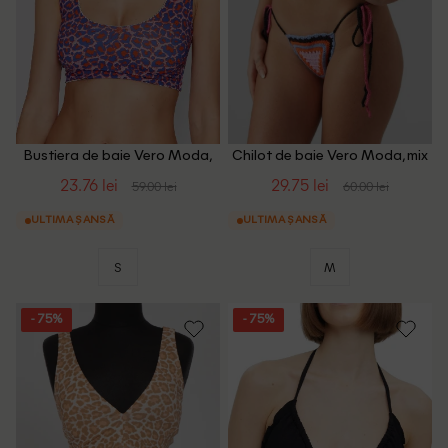
Bustiera de baie Vero Moda,
Chilot de baie Vero Moda, mix
mix culori
culori
23.76 lei
29.75 lei
59.00 lei
60.00 lei
ULTIMA ȘANSĂ
ULTIMA ȘANSĂ
S
M
- 75%
- 75%