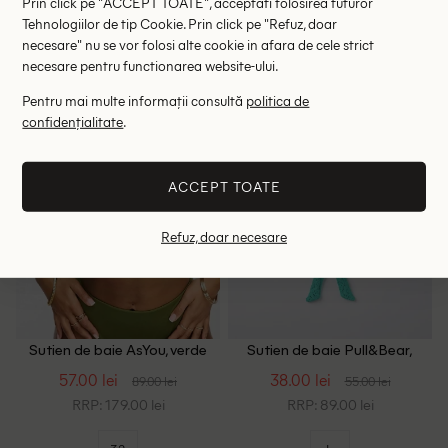
Prin click pe "ACCEPT TOATE", acceptati folosirea tuturor
Tehnologiilor de tip Cookie. Prin click pe "Refuz, doar
46
48
50
34
36
necesare" nu se vor folosi alte cookie in afara de cele strict
necesare pentru functionarea website-ului.
- 36%
- 31%
Pentru mai multe informații consultă
politica de
confidențialitate
.
ACCEPT TOATE
Refuz, doar necesare
Sutien de baie AsYou, verde
Sutien de baie Pull&Bear,
turcoaz
57.00 lei
38.00 lei
89.00 lei
55.00 lei
RRP: 179.00 lei
RRP: 89.00 lei