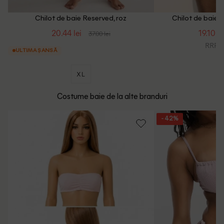
Chilot de baie Reserved, roz
Chilot de baie 
20.44 lei
19.10 le
37.00 lei
RRP: 7
ULTIMA ȘANSĂ
XL
Costume baie de la alte branduri
- 42%