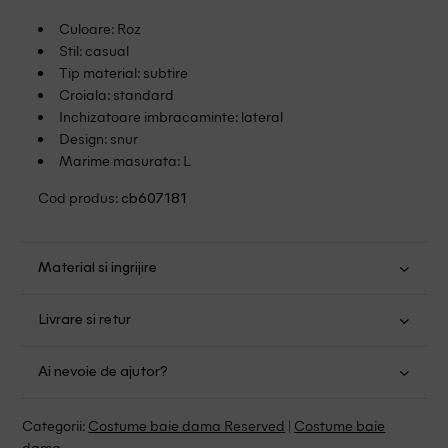
Culoare: Roz
Stil: casual
Tip material: subtire
Croiala: standard
Inchizatoare imbracaminte: lateral
Design: snur
Marime masurata: L
Cod produs:
cb607181
Material si ingrijire
Poliamida: 85%; Elastan: 15%
Livrare si retur
Spalare manuala
Transport Gratuit pentru orice comanda cu o valoare mai
Nu folositi inalbitor
Ai nevoie de ajutor?
mare de 149.00 lei.
Nu uscati in uscator
Nu calcati
Suntem aici pentru a te ajuta:
Politica livrare
Categorii:
Costume baie dama Reserved
|
Costume baie
Fara curatare chimica
Program: Luni-Vineri intre 9:00 - 15:00
dama