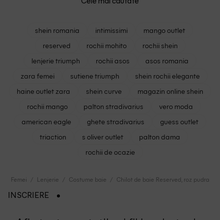
Cele mai cautate
shein romania
intimissimi
mango outlet
reserved
rochii mohito
rochii shein
lenjerie triumph
rochii asos
asos romania
zara femei
sutiene triumph
shein rochii elegante
haine outlet zara
shein curve
magazin online shein
rochii mango
palton stradivarius
vero moda
american eagle
ghete stradivarius
guess outlet
triaction
s oliver outlet
palton dama
rochii de ocazie
Femei
Lenjerie
Costume baie
Chilot de baie Reserved, roz pudra
INSCRIERE