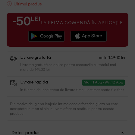
Ultimul produs
LEI
-50
LA PRIMA COMANDĂ ÎN APLICAȚIE
de la 149.00 lei
Livrare gratuită
Livrarea gratuită se aplica pentru comenzile cu totalul mai
mare de 149.00 lei
Livrare rapidă
Ma, 11 Aug - Mi, 12 Aug
In functie de localitatea de livrare timpul estimat poate fi diferit.
Din motive de igiena lenjeria intima daca a fost desigilata nu este
acceptata in retur si nici nu vom efectua restituiri pentru aceste
produse.
Detalii produs