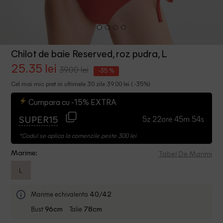
Chilot de baie Reserved, roz pudra, L
25.35 lei
39.00 lei
-35 %
Cel mai mic pret in ultimele 30 zile 39.00 lei ( -35%)
Cumpara cu -15% EXTRA
5z 22ore 45m 53s
SUPER15
*Codul se aplica la comenzile peste 300 lei
Tabel De Marimi
Marime:
L
Marime echivalenta
40/42
Bust
Talie
96cm
78cm