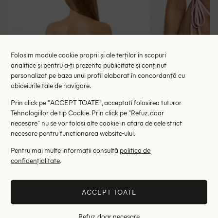
Folosim module cookie proprii și ale terților în scopuri
analitice și pentru a-ți prezenta publicitate și conținut
personalizat pe baza unui profil elaborat în concordanță cu
Bustiera de baie Zara, roz pal
Chilot de baie
obiceiurile tale de navigare.
35.00 lei
34.00 le
Prin click pe "ACCEPT TOATE", acceptati folosirea tuturor
RRP: 79.00 lei
RRP: 8
Tehnologiilor de tip Cookie. Prin click pe "Refuz, doar
necesare" nu se vor folosi alte cookie in afara de cele strict
L
42
necesare pentru functionarea website-ului.
Pentru mai multe informații consultă
politica de
Altii au fost interesati de
confidențialitate
.
- 66%
- 48%
ACCEPT TOATE
Refuz, doar necesare