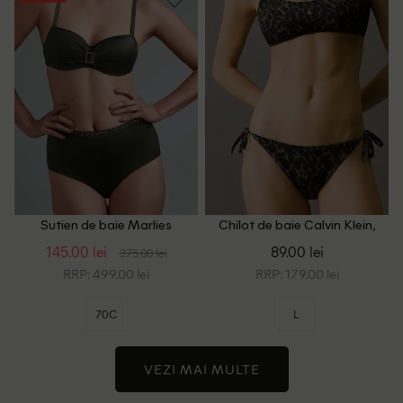
Sutien de baie Marlies
Chilot de baie Calvin Klein,
Dekkers, verde
verde/negru
145.00 lei
89.00 lei
275.00 lei
RRP: 499.00 lei
RRP: 179.00 lei
70C
L
VEZI MAI MULTE