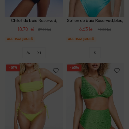
Chilot de baie Reserved,
Sutien de baie Reserved, bleu,
bleumarin, M
S
18.70 lei
6.63 lei
39.00 lei
40.00 lei
ULTIMA ȘANSĂ
ULTIMA ȘANSĂ
M
XL
S
- 51%
- 60%