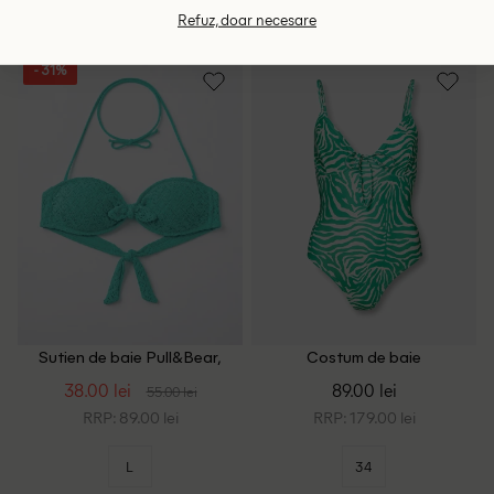
34
36
32
Refuz, doar necesare
- 31%
Sutien de baie Pull&Bear,
Costum de baie
turcoaz
WAREHOUSE, verde/crem
38.00 lei
89.00 lei
55.00 lei
RRP: 89.00 lei
RRP: 179.00 lei
L
34