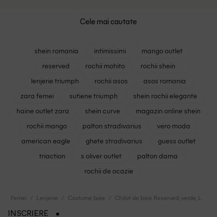
Cele mai cautate
shein romania
intimissimi
mango outlet
reserved
rochii mohito
rochii shein
lenjerie triumph
rochii asos
asos romania
zara femei
sutiene triumph
shein rochii elegante
haine outlet zara
shein curve
magazin online shein
rochii mango
palton stradivarius
vero moda
american eagle
ghete stradivarius
guess outlet
triaction
s oliver outlet
palton dama
rochii de ocazie
Femei
Lenjerie
Costume baie
Chilot de baie Reserved, verde, L
INSCRIERE