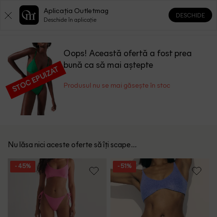
Aplicația Outletmag
DESCHIDE
0
0
Deschide în aplicație
Oops! Această ofertă a fost prea
bună ca să mai aștepte
STOC EPUIZAT
Produsul nu se mai găsește în stoc
Nu lăsa nici aceste oferte să îți scape...
- 45%
- 51%