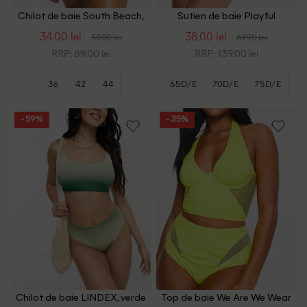
Chilot de baie South Beach,
Sutien de baie Playful
verde
Promises, verde
34.00 lei
38.00 lei
59.00 lei
69.90 lei
RRP: 89.00 lei
RRP: 139.00 lei
36
42
44
65D/E
70D/E
75D/E
+2
- 59%
- 35%
Chilot de baie LINDEX, verde
Top de baie We Are We Wear