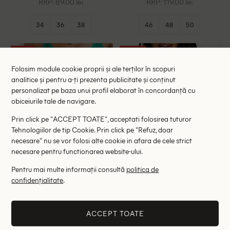
RRP: 89.00 lei
RRP: 119.00 lei
34
36
38
46
48
50
- 51%
- 36%
Folosim module cookie proprii și ale terților în scopuri
analitice și pentru a-ți prezenta publicitate și conținut
personalizat pe baza unui profil elaborat în concordanță cu
obiceiurile tale de navigare.
Prin click pe "ACCEPT TOATE", acceptati folosirea tuturor
Tehnologiilor de tip Cookie. Prin click pe "Refuz, doar
necesare" nu se vor folosi alte cookie in afara de cele strict
necesare pentru functionarea website-ului.
Pentru mai multe informații consultă
politica de
confidențialitate
.
Chilot de baie FREE
Sutien de baie AsYou, verde
SOCIETY, verde
24.05 lei
57.00 lei
49.00 lei
89.00 lei
RRP: 119.00 lei
RRP: 179.00 lei
ACCEPT TOATE