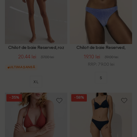
Chilot de baie Reserved, roz
Chilot de baie Reserved,
albastru
20.44 lei
19.10 lei
37.00 lei
39.00 lei
RRP: 79.00 lei
ULTIMA ȘANSĂ
S
XL
- 35%
- 58%