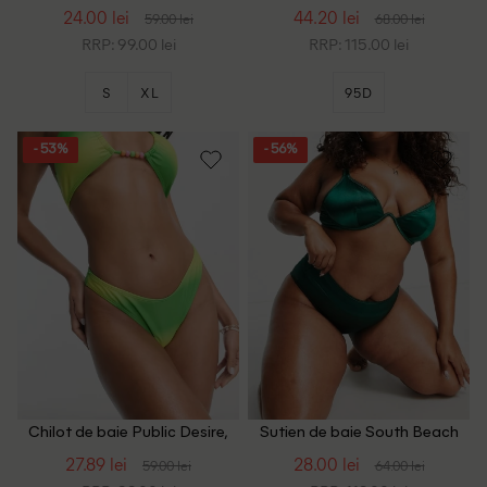
Plus Size, verde
24.00 lei
44.20 lei
59.00 lei
68.00 lei
RRP: 99.00 lei
RRP: 115.00 lei
S
XL
95D
- 53%
- 56%
Chilot de baie Public Desire,
Sutien de baie South Beach
verde
Curve, verde
27.89 lei
28.00 lei
59.00 lei
64.00 lei