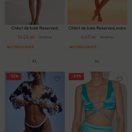
Chilot de baie Reserved,
Chilot de baie Reserved, maro
verde
16.24 lei
6.63 lei
35.00 lei
45.00 lei
ULTIMA ȘANSĂ
ULTIMA ȘANSĂ
XL
XL
- 52%
- 83%