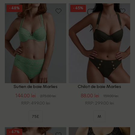
- 48%
- 45%
Sutien de baie Marlies
Chilot de baie Marlies
Dekkers, verde
Dekkers, verde
144.00 lei
88.00 lei
275.00 lei
159.00 lei
RRP: 499.00 lei
RRP: 299.00 lei
75E
M
- 47%