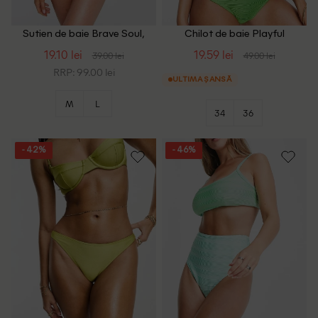
Sutien de baie Brave Soul,
Chilot de baie Playful
verde
Promises, verde
19.10 lei
19.59 lei
39.00 lei
49.00 lei
RRP: 99.00 lei
ULTIMA ȘANSĂ
M
L
34
36
- 42%
- 46%