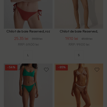
Chilot de baie Reserved, roz
Chilot de baie Reserved,
pudra
bleumarin
25.35 lei
19.10 lei
39.00 lei
45.00 lei
RRP: 69.00 lei
RRP: 99.00 lei
L
S
- 54%
- 85%