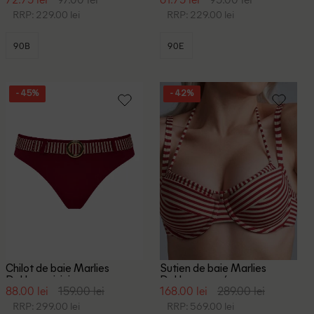
RRP: 229.00 lei
RRP: 229.00 lei
90B
90E
- 45%
- 42%
Chilot de baie Marlies
Sutien de baie Marlies
Dekkers, visiniu
Dekkers, rosu/crem
88.00 lei
159.00 lei
168.00 lei
289.00 lei
RRP: 299.00 lei
RRP: 569.00 lei