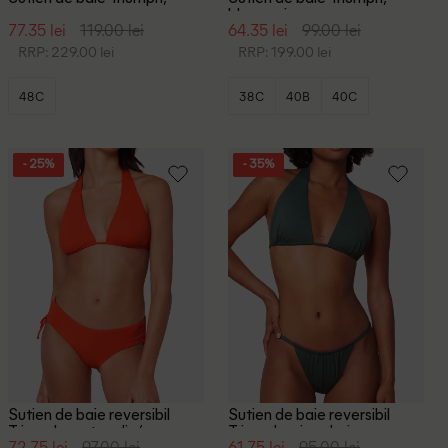
negru
bleumarin
77.35 lei
119.00 lei
64.35 lei
99.00 lei
RRP: 229.00 lei
RRP: 199.00 lei
48C
38C
40B
40C
- 25%
- 35%
Sutien de baie reversibil
Sutien de baie reversibil
Triumph, portocaliu/maro
Triumph, mix culori
72.75 lei
97.00 lei
61.75 lei
95.00 lei