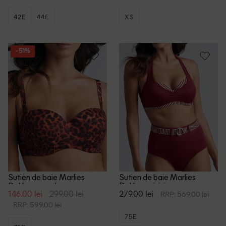
42E
44E
XS
- 51%
Sutien de baie Marlies
Sutien de baie Marlies
Dekkers, rosu/negru
Dekkers, visiniu
146.00 lei
299.00 lei
279.00 lei
RRP: 569.00 lei
RRP: 599.00 lei
75E