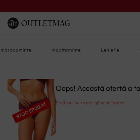
Imbracaminte
Incaltaminte
Lenjerie
Oops! Această ofertă a f
Produsul nu se mai găsește în stoc
STOC EPUIZAT