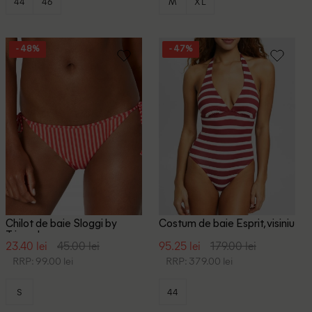
44
46
M
XL
- 48%
- 47%
Chilot de baie Sloggi by
Costum de baie Esprit, visiniu
Triumph, rosu
23.40 lei
45.00 lei
95.25 lei
179.00 lei
RRP: 99.00 lei
RRP: 379.00 lei
S
44