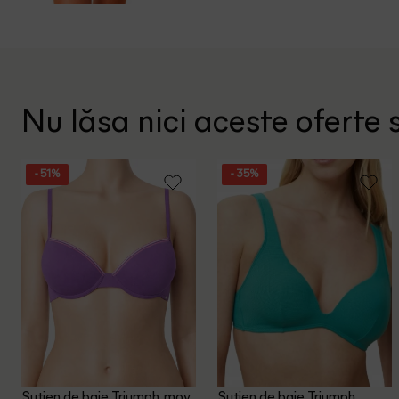
Nu lăsa nici aceste oferte s
- 51%
- 35%
Sutien de baie Triumph, mov
Sutien de baie Triumph,