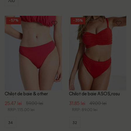
70D
- 57%
- 35%
Chilot de baie & other
Chilot de baie ASOS, rosu
stories, rosu
25.47 lei
59.00 lei
31.85 lei
49.00 lei
RRP: 115.00 lei
RRP: 89.00 lei
34
32