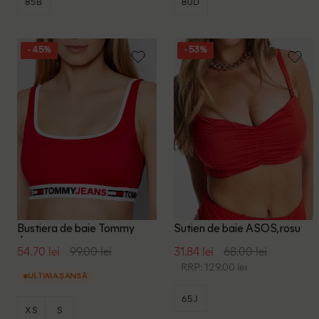
85B
80D
- 45%
- 53%
Bustiera de baie Tommy
Sutien de baie ASOS, rosu
Jeans, rosu
54.70 lei
99.00 lei
31.84 lei
68.00 lei
RRP: 129.00 lei
ULTIMA ȘANSĂ
65J
XS
S