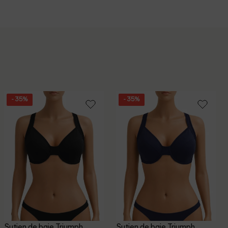
- 35%
- 35%
Sutien de baie Triumph,
Sutien de baie Triumph,