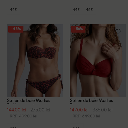
44E
44E
46E
- 48%
- 56%
Sutien de baie Marlies
Sutien de baie Marlies
Dekkers, rosu/negru
Dekkers, rosu
144.00 lei
275.00 lei
147.00 lei
335.00 lei
RRP: 499.00 lei
RRP: 649.00 lei