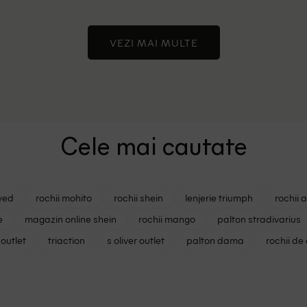
VEZI MAI MULTE
Cele mai cautate
ved
rochii mohito
rochii shein
lenjerie triumph
rochii 
e
magazin online shein
rochii mango
palton stradivarius
outlet
triaction
s oliver outlet
palton dama
rochii de