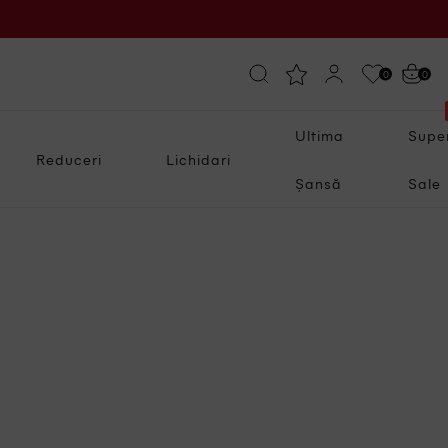
0
0
Ultima
Supe
Reduceri
Lichidari
Șansă
Sale