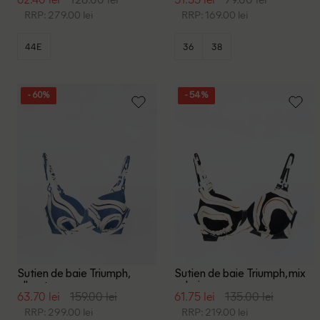
RRP: 279.00 lei
RRP: 169.00 lei
44E
36
38
- 60%
- 54%
Sutien de baie Triumph,
Sutien de baie Triumph, mix
albastru
culori
63.70 lei
159.00 lei
61.75 lei
135.00 lei
RRP: 299.00 lei
RRP: 219.00 lei