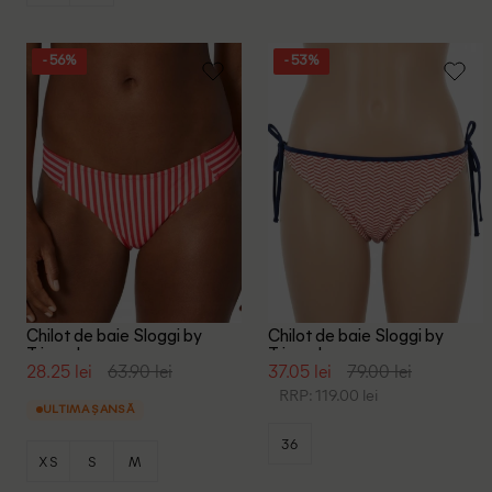
- 56%
- 53%
Chilot de baie Sloggi by
Chilot de baie Sloggi by
Triumph, rosu
Triumph, rosu
28.25 lei
63.90 lei
37.05 lei
79.00 lei
RRP: 119.00 lei
ULTIMA ȘANSĂ
36
XS
S
M