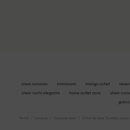
shein romania
intimissimi
mango outlet
reser
shein rochii elegante
haine outlet zara
shein curv
guess 
Femei
Lenjerie
Costume baie
Chilot de baie Triumph, visiniu