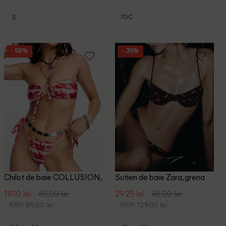
S
70C
- 58%
- 35%
Chilot de baie COLLUSION,
Sutien de baie Zara, grena
rosu
19.10 lei
45.00 lei
29.25 lei
45.00 lei
RRP: 89.00 lei
RRP: 129.00 lei