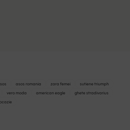
asos
asos romania
zara femei
sutiene triumph
vero moda
american eagle
ghete stradivarius
 ocazie