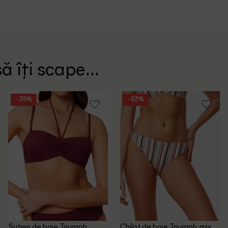
ă îți scape...
- 35%
- 53%
Sutien de baie Triumph,
Chilot de baie Triumph, mix