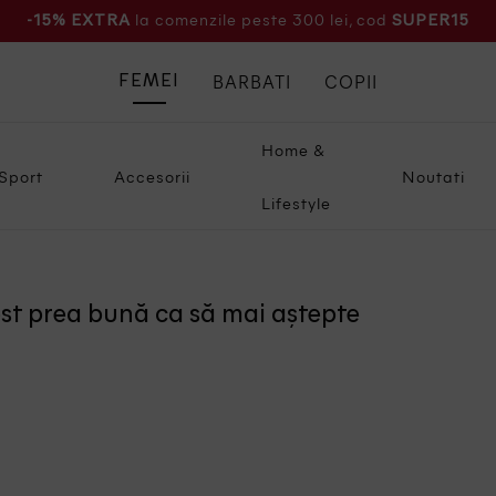
la comenzile peste 300 lei, cod
-15% EXTRA
SUPER15
BARBATI
COPII
FEMEI
Home &
Sport
Accesorii
Noutati
Lifestyle
ost prea bună ca să mai aștepte