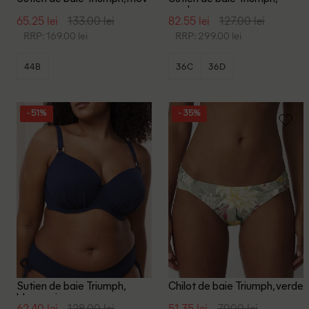
verde
65.25 lei
133.00 lei
82.55 lei
127.00 lei
RRP: 169.00 lei
RRP: 299.00 lei
44B
36C
36D
- 51%
- 35%
Sutien de baie Triumph,
Chilot de baie Triumph, verde
bleumarin
62.40 lei
128.00 lei
51.35 lei
79.00 lei