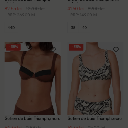
visiniu
culori
82.55 lei
127.00 lei
41.60 lei
89.00 lei
RRP: 269.00 lei
RRP: 149.00 lei
44D
38
40
- 35%
- 35%
Sutien de baie Triumph, maro
Sutien de baie Triumph, ecru
64.35 lei
99.00 lei
61.75 lei
95.00 lei