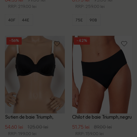
RRP: 219.00 lei
RRP: 259.00 lei
40F
44E
75E
90B
- 56%
- 42%
Sutien de baie Triumph,
Chilot de baie Triumph, negru
negru
54.60 lei
125.00 lei
51.75 lei
89.00 lei
RRP: 199.00 lei
RRP: 159.00 lei