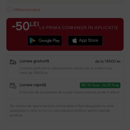
Ultimul produs
LEI
-50
LA PRIMA COMANDĂ ÎN APLICAȚIE
de la 149.00 lei
Livrare gratuită
Livrarea gratuită se aplica pentru comenzile cu totalul mai
mare de 149.00 lei
Livrare rapidă
Mi, 12 Aug - Jo, 13 Aug
In functie de localitatea de livrare timpul estimat poate fi diferit.
Din motive de igiena lenjeria intima daca a fost desigilata nu este
acceptata in retur si nici nu vom efectua restituiri pentru aceste
produse.