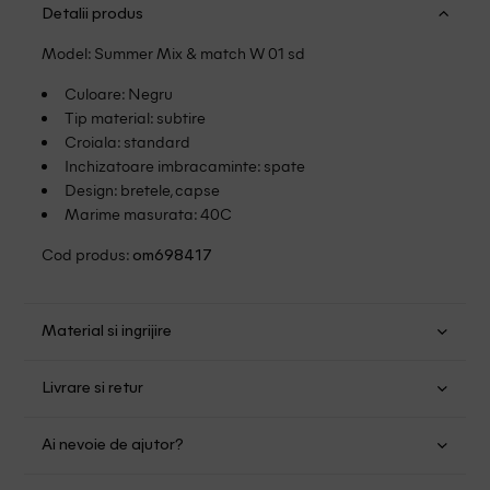
Detalii produs
Model: Summer Mix & match W 01 sd
Culoare: Negru
Tip material: subtire
Croiala: standard
Inchizatoare imbracaminte: spate
Design: bretele, capse
Marime masurata: 40C
Cod produs:
om698417
Material si ingrijire
Poliamida: 80%; Elastan: 20%
Livrare si retur
Spalare manuala
Transport Gratuit pentru orice comanda cu o valoare mai
Nu folositi inalbitor
Ai nevoie de ajutor?
mare de 149.00 lei.
Nu uscati in uscator
Nu calcati
Suntem aici pentru a te ajuta:
Politica livrare