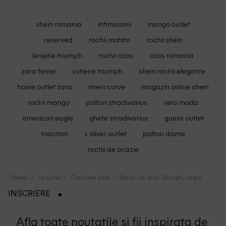
shein romania
intimissimi
mango outlet
reserved
rochii mohito
rochii shein
lenjerie triumph
rochii asos
asos romania
zara femei
sutiene triumph
shein rochii elegante
haine outlet zara
shein curve
magazin online shein
rochii mango
palton stradivarius
vero moda
american eagle
ghete stradivarius
guess outlet
triaction
s oliver outlet
palton dama
rochii de ocazie
Femei
Lenjerie
Costume baie
Sutien de baie Triumph, negru
INSCRIERE
Afla toate noutatile si fii inspirata de