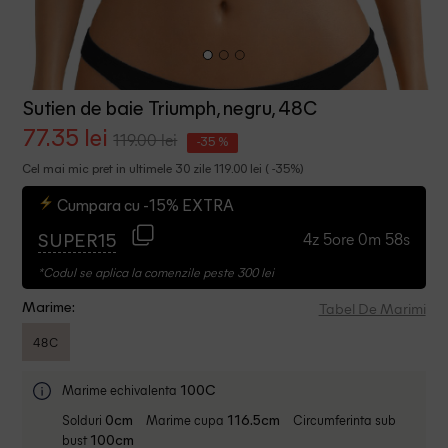
Sutien de baie Triumph, negru, 48C
77.35 lei
119.00 lei
-35 %
Cel mai mic pret in ultimele 30 zile 119.00 lei ( -35%)
Cumpara cu -15% EXTRA
4z 5ore 0m 58s
SUPER15
*Codul se aplica la comenzile peste 300 lei
Tabel De Marimi
Marime:
48C
Marime echivalenta
100C
Solduri
Marime cupa
Circumferinta sub
0cm
116.5cm
bust
100cm