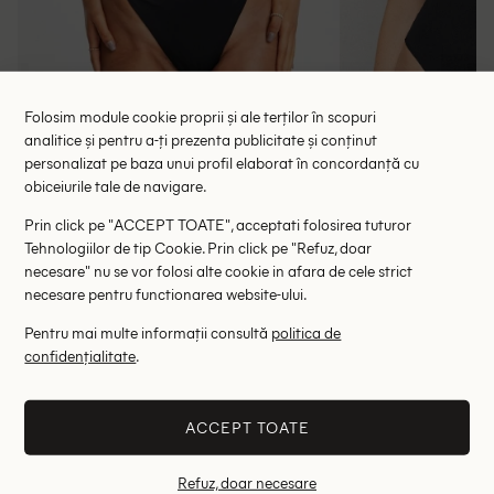
Folosim module cookie proprii și ale terților în scopuri
analitice și pentru a-ți prezenta publicitate și conținut
personalizat pe baza unui profil elaborat în concordanță cu
Chilot de baie ASOS, negru
Costum de bai
obiceiurile tale de navigare.
38.35 lei
30.00 l
59.00 lei
Prin click pe "ACCEPT TOATE", acceptati folosirea tuturor
RRP: 115.00 lei
RRP: 9
Tehnologiilor de tip Cookie. Prin click pe "Refuz, doar
necesare" nu se vor folosi alte cookie in afara de cele strict
32
42
S
necesare pentru functionarea website-ului.
Pentru mai multe informații consultă
politica de
Altii au fost interesati de
confidențialitate
.
- 40%
- 63%
ACCEPT TOATE
Refuz, doar necesare