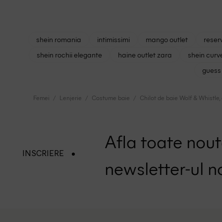
shein romania
intimissimi
mango outlet
reser
shein rochii elegante
haine outlet zara
shein curv
guess 
Femei
Lenjerie
Costume baie
Chilot de baie Wolf & Whistle,
Afla toate nouta
INSCRIERE
newsletter-ul n