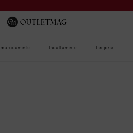
Imbracaminte
Incaltaminte
Lenjerie