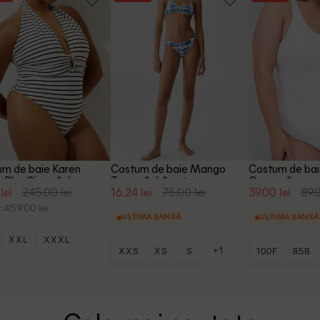
m de baie Karen
Costum de baie Mango
Costum de bai
n Plus Size, alb/negru
Teen, alb/albastru
Curve, alb
lei
245.00 lei
16.24 lei
75.00 lei
39.00 lei
89.0
 459.00 lei
ULTIMA ȘANSĂ
ULTIMA ȘANSĂ
XXL
XXXL
+1
XXS
XS
S
100F
85B