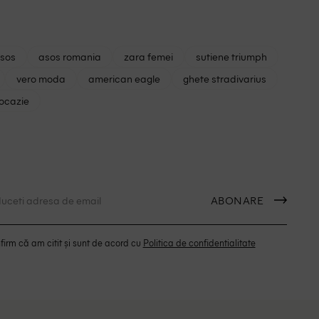
asos
asos romania
zara femei
sutiene triumph
vero moda
american eagle
ghete stradivarius
 ocazie
ABONARE
irm că am citit și sunt de acord cu
Politica de confidentialitate