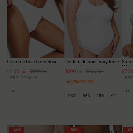
Chilot de baie Ivory Rose,
Costum de baie Ivory Rose
Suti
alb
Curve, alb
Hilfig
44.00 lei
59.00 lei
39.00 lei
89.00 lei
87.00
RRP: 119.00 lei
RRP:
ULTIMA ȘANSĂ
36
XS
+11
100F
85B
85D
- 40%
- 56%
- 6