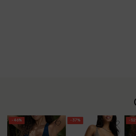
- 46%
- 37%
- 5