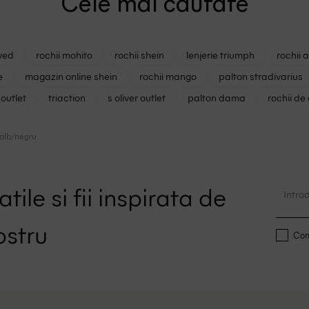
Cele mai cautate
ved
rochii mohito
rochii shein
lenjerie triumph
rochii 
e
magazin online shein
rochii mango
palton stradivarius
outlet
triaction
s oliver outlet
palton dama
rochii de
 alb/negru
tile si fii inspirata de
ostru
Conf