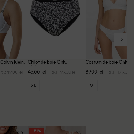
Calvin Klein,
Chilot de baie Only,
Costum de baie Only, al
alb/negru
45.00 lei
89.00 lei
: 349.00 lei
RRP: 99.00 lei
RRP: 179.00 le
XL
M
- 51%