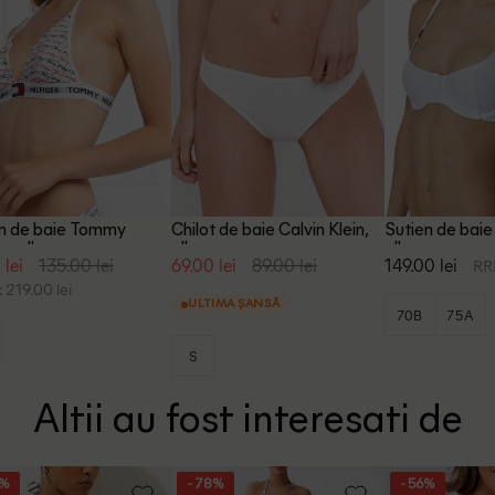
en de baie Tommy
Chilot de baie Calvin Klein,
Sutien de baie 
er, alb
alb
alb
 lei
135.00 lei
69.00 lei
89.00 lei
149.00 lei
RRP
 219.00 lei
ULTIMA ȘANSĂ
70B
75A
S
Altii au fost interesati de
9%
- 78%
- 56%