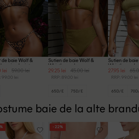
t de baie Wolf &
Sutien de baie Wolf &
Sutien de baie
le, animal print
Whistle, verde
Whistle, verde
 lei
59.00 lei
29.25 lei
45.00 lei
27.95 lei
65.0
 99.00 lei
RRP: 89.00 lei
RRP: 99.00 lei
65D/E
75D/E
65D/E
70D
stume baie de la alte brand
6%
- 22%