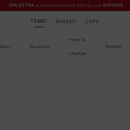
la comenzile peste 300 lei, cod
-15% EXTRA
SUPER15
BARBATI
COPII
FEMEI
Home &
Sport
Accesorii
Noutati
Lifestyle