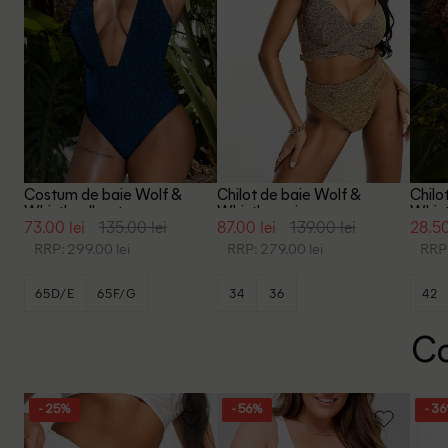
Costum de baie Wolf &
Chilot de baie Wolf &
Chilo
Whistle, albastru
Whistle, auriu
Whist
73.00 lei
135.00 lei
87.00 lei
139.00 lei
28.50
RRP: 299.00 lei
RRP: 279.00 lei
RRP:
65D/E
65F/G
34
36
42
Co
- 25%
- 56%
- 3