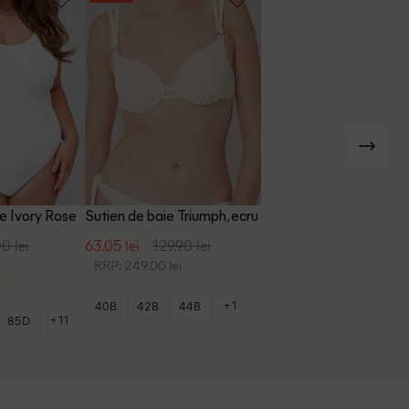
e Ivory Rose
Sutien de baie Triumph, ecru
0 lei
63.05 lei
129.90 lei
RRP: 249.00 lei
+1
40B
42B
44B
+11
85D