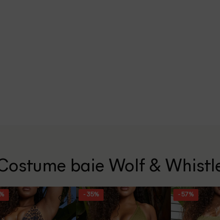
Costume baie Wolf & Whistl
2%
- 35%
- 57%