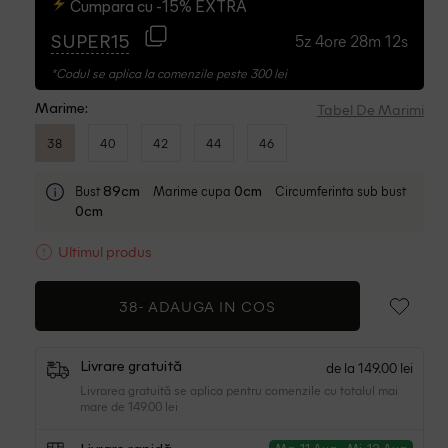
Cumpara cu -15% EXTRA
5z 4ore 28m 11s
SUPER15
*Codul se aplica la comenzile peste 300 lei
Tabel De Marimi
Marime:
38
40
42
44
46
Bust
Marime cupa
Circumferinta sub bust
89cm
0cm
0cm
Ultimul produs
38-
ADAUGA IN COS
de la 149.00 lei
Livrare gratuită
Livrarea gratuită se aplica pentru comenzile cu totalul mai
mare de 149.00 lei