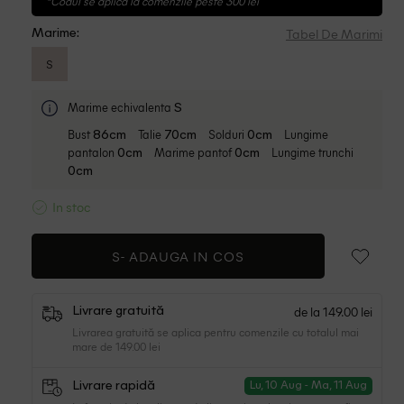
*Codul se aplica la comenzile peste 300 lei
Tabel De Marimi
Marime:
S
Marime echivalenta
S
Bust
Talie
Solduri
Lungime
86cm
70cm
0cm
pantalon
Marime pantof
Lungime trunchi
0cm
0cm
0cm
In stoc
S-
ADAUGA IN COS
de la 149.00 lei
Livrare gratuită
Livrarea gratuită se aplica pentru comenzile cu totalul mai
mare de 149.00 lei
Livrare rapidă
Lu, 10 Aug - Ma, 11 Aug