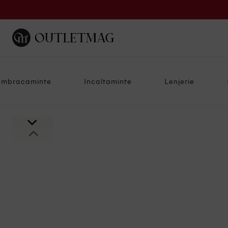
Imbracaminte
Incaltaminte
Lenjerie