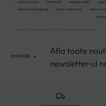
shein romania
intimissimi
mango outlet
reser
shein rochii elegante
haine outlet zara
shein curv
guess 
Femei
Imbracaminte
Colanți
Colanti Tezenis, albastru
Afla toate nouta
INSCRIERE
newsletter-ul n