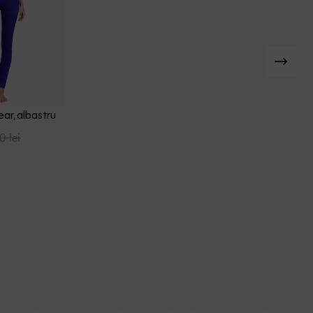
ear, albastru
0 lei