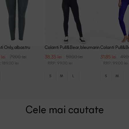
ti Only, albastru
Colanti Pull&Bear, bleumarin
Colanti Pull&B
 lei
79.00 lei
38.35 lei
59.00 lei
31.85 lei
49.0
 189.00 lei
RRP: 99.00 lei
RRP: 99.00 lei
S
M
L
S
M
Cele mai cautate