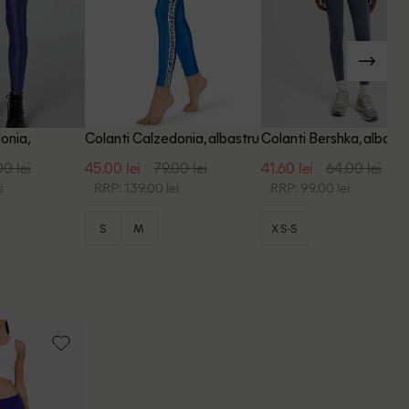
onia,
Colanti Calzedonia, albastru
Colanti Bershka, albastr
00 lei
45.00 lei
79.00 lei
41.60 lei
64.00 lei
i
RRP: 139.00 lei
RRP: 99.00 lei
S
M
XS-S