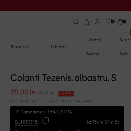
0
0
Ultima
Supe
Reduceri
Lichidari
Șansă
Sale
Colanti Tezenis, albastru, S
25.00 lei
49.00 lei
-49 %
Cel mai mic pret in ultimele 30 zile 39.00 lei ( -36%)
Cumpara cu -15% EXTRA
6z 15ore 57m 7s
SUPER15