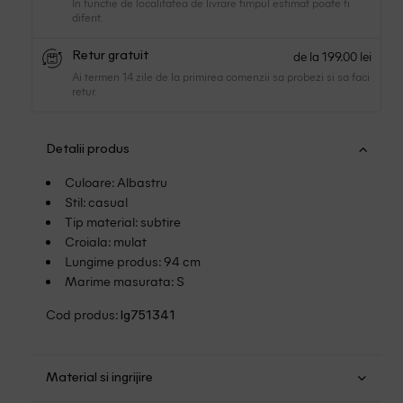
In functie de localitatea de livrare timpul estimat poate fi
diferit.
de la 199.00 lei
Retur gratuit
Ai termen 14 zile de la primirea comenzii sa probezi si sa faci
retur.
Detalii produs
Culoare: Albastru
Stil: casual
Tip material: subtire
Croiala: mulat
Lungime produs: 94 cm
Marime masurata: S
Cod produs:
lg751341
Material si ingrijire