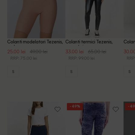
Colanti modelatori Tezenis,
Colanti termici Tezenis,
Colant
nude
negru/gri
25.00 lei
49.00 lei
33.00 lei
65.00 lei
30.00
RRP: 75.00 lei
RRP: 99.00 lei
RRP:
S
S
S
- 49%
- 4