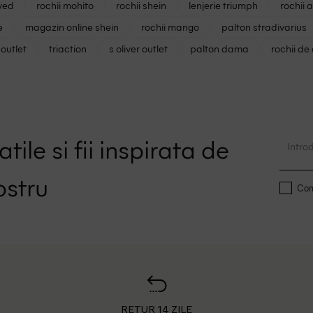
ved
rochii mohito
rochii shein
lenjerie triumph
rochii 
e
magazin online shein
rochii mango
palton stradivarius
outlet
triaction
s oliver outlet
palton dama
rochii de
tile si fii inspirata de
ostru
Conf
RETUR 14 ZILE