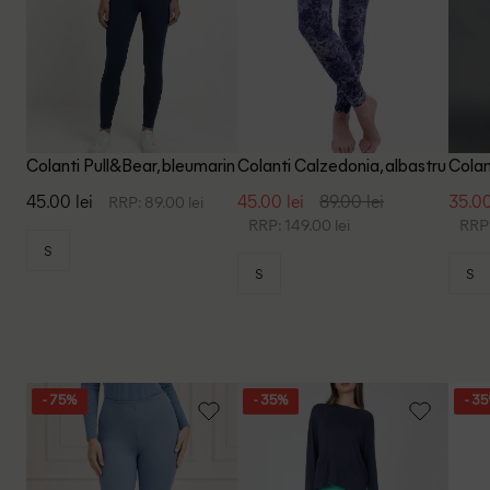
Colanti Pull&Bear, bleumarin
Colanti Calzedonia, albastru
Colan
45.00 lei
45.00 lei
89.00 lei
35.00
RRP: 89.00 lei
RRP: 149.00 lei
RRP:
S
S
S
- 75%
- 35%
- 3