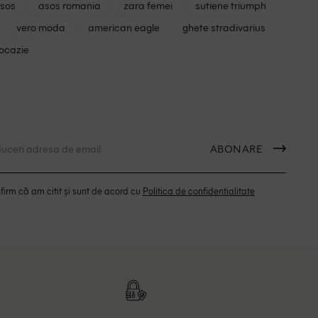
asos
asos romania
zara femei
sutiene triumph
vero moda
american eagle
ghete stradivarius
 ocazie
ABONARE
irm că am citit și sunt de acord cu
Politica de confidentialitate