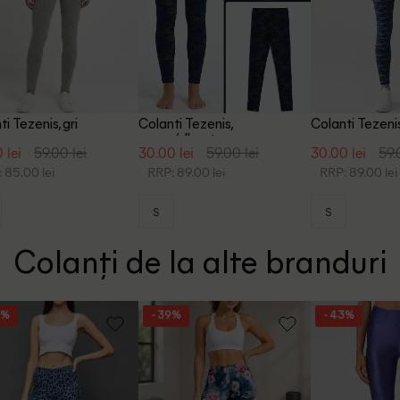
i Tezenis, gri
Colanti Tezenis,
Colanti Tezenis
negru/albastru
 lei
59.00 lei
30.00 lei
59.00 lei
30.00 lei
59.
 85.00 lei
RRP: 89.00 lei
RRP: 89.00 lei
S
S
Colanți de la alte branduri
9%
- 39%
- 43%