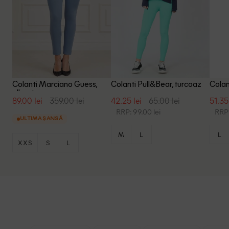
Colanti Marciano Guess,
Colanti Pull&Bear, turcoaz
Colan
albastru
89.00 lei
359.00 lei
42.25 lei
65.00 lei
51.35
RRP: 99.00 lei
RRP:
ULTIMA ȘANSĂ
M
L
L
XXS
S
L