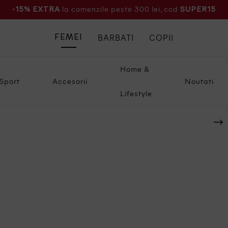
la comenzile peste 300 lei, cod
-15% EXTRA
SUPER15
BARBATI
COPII
FEMEI
Home &
Sport
Accesorii
Noutati
Lifestyle