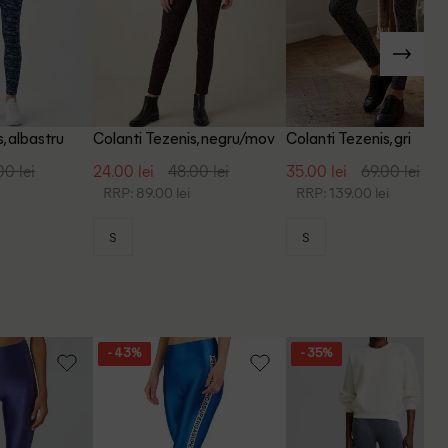
, albastru
Colanti Tezenis, negru/mov
Colanti Tezenis, gri
00 lei
24.00 lei
48.00 lei
35.00 lei
69.00 lei
RRP: 89.00 lei
RRP: 139.00 lei
S
S
- 43%
- 35%