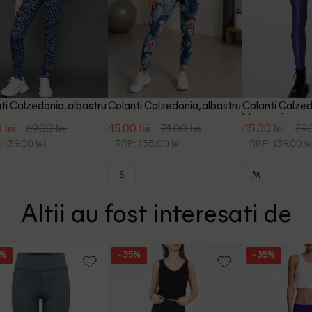
ti Calzedonia, albastru
Colanti Calzedonia, albastru
Colanti Calzed
bleumarin
 lei
69.00 lei
45.00 lei
74.00 lei
45.00 lei
79.
 139.00 lei
RRP: 135.00 lei
RRP: 139.00 le
S
M
Altii au fost interesati de
5%
- 35%
- 35%