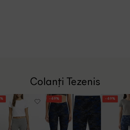
Colanți Tezenis
9%
- 49%
- 49%