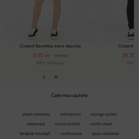
Colanti Bershka, maro deschis
Colanti B
31.85 lei
38.35 le
49.00 lei
RRP: 99.00 lei
RRP: 1
S
M
Cele mai cautate
shein romania
intimissimi
mango outlet
reserved
rochii mohito
rochii shein
lenjerie triumph
rochii asos
asos romania