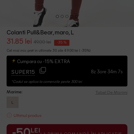
Colanti Pull&Bear, maro, L
31.85 lei
49.00 lei
-35 %
Cel mai mic pret in ultimele 30 zile 49.00 lei ( -35%)
Cumpara cu -15% EXTRA
8z 3ore 34m 7s
SUPER15
*Codul se aplica la comenzile peste 300 lei
Tabel De Marimi
Marime:
L
Ultimul produs
LEI
-50
LA PRIMA COMANDĂ ÎN APLICAȚIE