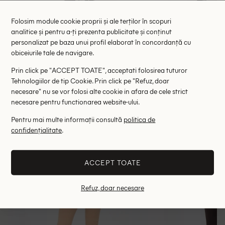
Colanti Bershka, maro inchis
Colanti B
Folosim module cookie proprii și ale terților în scopuri
analitice și pentru a-ți prezenta publicitate și conținut
49.00 lei
49.
personalizat pe baza unui profil elaborat în concordanță cu
RRP: 99.00 lei
RRP: 9
obiceiurile tale de navigare.
S
M
S
Prin click pe "ACCEPT TOATE", acceptati folosirea tuturor
Tehnologiilor de tip Cookie. Prin click pe "Refuz, doar
Altii au fost interesati de
necesare" nu se vor folosi alte cookie in afara de cele strict
necesare pentru functionarea website-ului.
- 35%
- 35%
Pentru mai multe informații consultă
politica de
confidențialitate
.
ACCEPT TOATE
Refuz, doar necesare