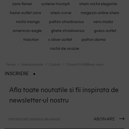
zara femei
sutiene triumph
shein rochii elegante
haine outlet zara
shein curve
magazin online shein
rochii mango
palton stradivarius
vero moda
american eagle
ghete stradivarius
guess outlet
triaction
s oliver outlet
palton dama
rochii de ocazie
Femei
Imbracaminte
Colanți
Colanti Pull&Bear, maro
INSCRIERE
Afla toate noutatile si fii inspirata de
newsletter-ul nostru
ABONARE