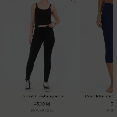
Intrebari frecvente
Colanti Pull&Bear, negru
Colanti trei sfertu
45.00 lei
39.
RRP: 89.00 lei
RRP: 7