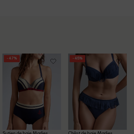
- 47%
- 45%
Sutien de baie Marlies
Chilot de baie Marlies