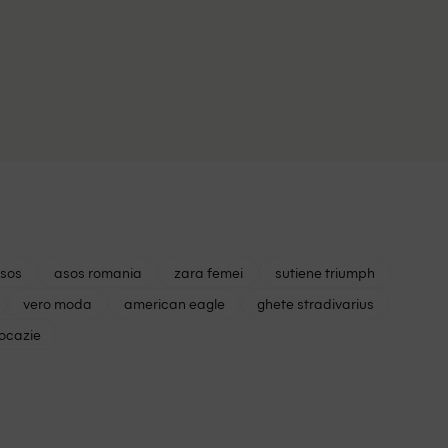
asos
asos romania
zara femei
sutiene triumph
vero moda
american eagle
ghete stradivarius
 ocazie