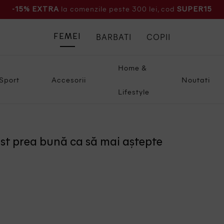
la comenzile peste 300 lei, cod
-15% EXTRA
SUPER15
BARBATI
COPII
FEMEI
Home &
Sport
Accesorii
Noutati
Lifestyle
ost prea bună ca să mai aștepte