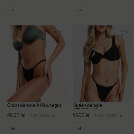
S
70C
Chilot de baie AsYou, negru
Sutien de baie
4TH&Reckless, negru
45.00 lei
59.00 lei
RRP: 89.00 lei
RRP: 109.00 lei
46
34