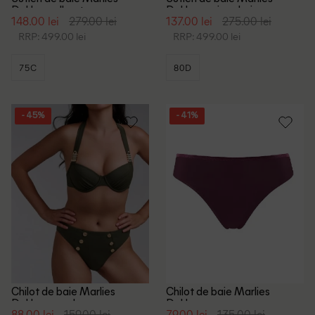
Dekkers, albastru
Dekkers, mix culori
148.00 lei
279.00 lei
137.00 lei
275.00 lei
RRP: 499.00 lei
RRP: 499.00 lei
75C
80D
- 45%
- 41%
Chilot de baie Marlies
Chilot de baie Marlies
Dekkers, verde
Dekkers, pruna
88.00 lei
159.00 lei
79.00 lei
135.00 lei