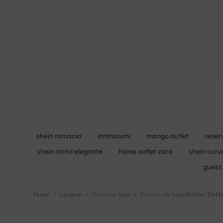
shein romania
intimissimi
mango outlet
reser
shein rochii elegante
haine outlet zara
shein curv
guess 
Femei
Lenjerie
Costume baie
Costum de baie Marlies Dekke