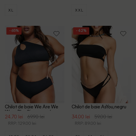
XL
XXL
- 65%
- 42%
Chilot de baie We Are We
Chilot de baie AsYou, negru
Wear Plus Size, negru/maro
24.70 lei
69.90 lei
34.00 lei
59.00 lei
RRP: 129.00 lei
RRP: 89.00 lei