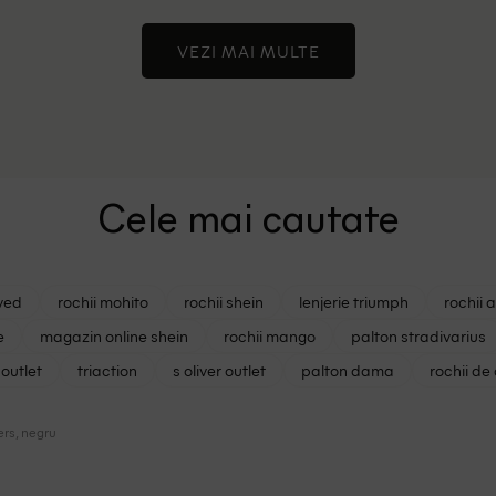
VEZI MAI MULTE
Cele mai cautate
ved
rochii mohito
rochii shein
lenjerie triumph
rochii 
e
magazin online shein
rochii mango
palton stradivarius
outlet
triaction
s oliver outlet
palton dama
rochii de
rs, negru