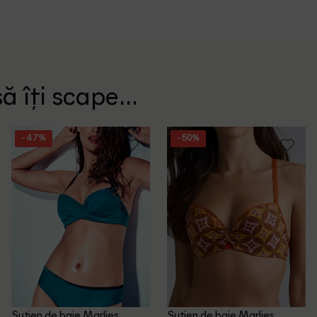
ă îți scape...
- 47%
- 50%
Sutien de baie Marlies
Sutien de baie Marlies