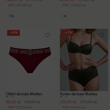
RRP: 499.00 lei
RRP: 299.00 lei
75E
M
- 45%
- 47%
Chilot de baie Marlies
Sutien de baie Marlies
Dekkers, visiniu
Dekkers, verde
88.00 lei
159.00 lei
145.00 lei
275.00 lei
RRP: 299.00 lei
RRP: 499.00 lei