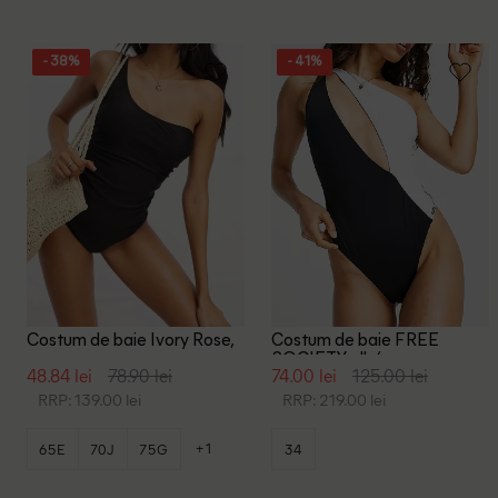
- 38%
- 41%
Costum de baie Ivory Rose,
Costum de baie FREE
negru
SOCIETY, alb/negru
48.84 lei
78.90 lei
74.00 lei
125.00 lei
RRP: 139.00 lei
RRP: 219.00 lei
+1
65E
70J
75G
34