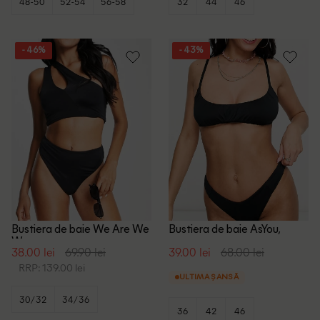
48-50
52-54
56-58
32
44
46
- 46%
- 43%
Bustiera de baie We Are We
Bustiera de baie AsYou,
Wear, negru
negru
38.00 lei
69.90 lei
39.00 lei
68.00 lei
RRP: 139.00 lei
ULTIMA ȘANSĂ
30/32
34/36
36
42
46