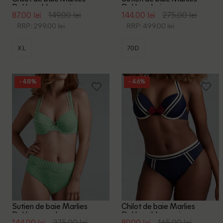
Dekkers, bleumarin
Dekkers, bej
87.00 lei
149.00 lei
144.00 lei
275.00 lei
RRP: 299.00 lei
RRP: 499.00 lei
XL
70D
- 48%
- 46%
Sutien de baie Marlies
Chilot de baie Marlies
Dekkers, verde
Dekkers, bleumarin
144.00 lei
275.00 lei
89.00 lei
165.00 lei