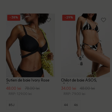
- 38%
- 29%
Sutien de baie Ivory Rose
Chilot de baie ASOS,
Curve, negru
alb/negru
48.00 lei
78.00 lei
34.00 lei
48.00 lei
RRP: 129.00 lei
RRP: 79.00 lei
85J
44
46