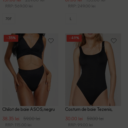
RRP: 569.00 lei
RRP: 249.00 lei
70F
L
- 35%
- 49%
Chilot de baie ASOS, negru
Costum de baie Tezenis,
negru
38.35 lei
59.00 lei
30.00 lei
59.00 lei
RRP: 115.00 lei
RRP: 99.00 lei