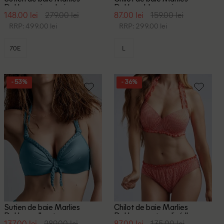
Dekkers, mix culori
Dekkers, bleumarin
148.00 lei
279.00 lei
87.00 lei
159.00 lei
RRP: 499.00 lei
RRP: 299.00 lei
70E
L
- 53%
- 36%
Sutien de baie Marlies
Chilot de baie Marlies
Dekkers, albastru
Dekkers, portocaliu/alb
137.00 lei
289.00 lei
87.00 lei
135.00 lei