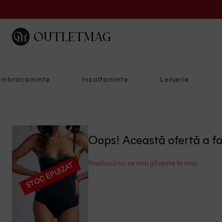
Imbracaminte
Incaltaminte
Lenjerie
Oops! Această ofertă a f
Produsul nu se mai găsește în stoc
STOC EPUIZAT