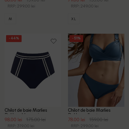
RRP: 299.00 lei
RRP: 249.00 lei
M
XL
- 44%
- 51%
Chilot de baie Marlies
Chilot de baie Marlies
Dekkers, bleumarin
Dekkers, albastru
98.00 lei
175.00 lei
78.00 lei
159.00 lei
RRP: 319.00 lei
RRP: 299.00 lei