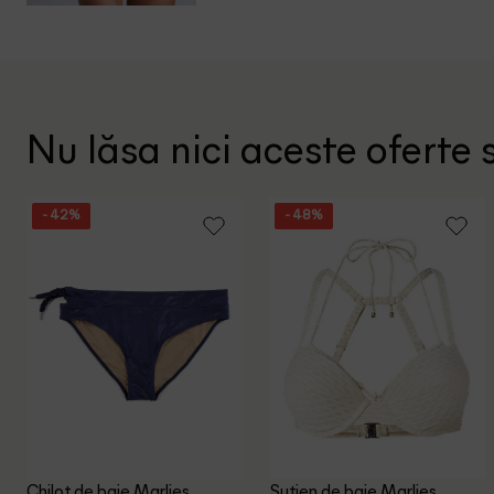
Nu lăsa nici aceste oferte s
- 42%
- 48%
Chilot de baie Marlies
Sutien de baie Marlies