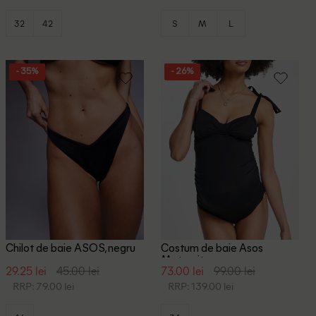
32
42
S
M
L
- 35%
- 26%
Chilot de baie ASOS, negru
Costum de baie Asos
Maternity, negru
29.25 lei
45.00 lei
73.00 lei
99.00 lei
RRP: 79.00 lei
RRP: 139.00 lei