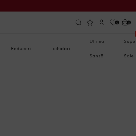
0
0
Ultima
Supe
Reduceri
Lichidari
Șansă
Sale