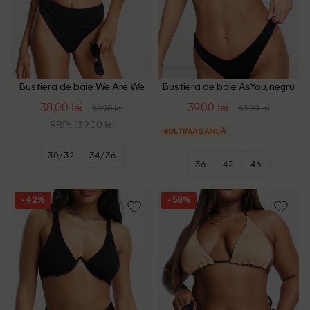
Bustiera de baie We Are We
Bustiera de baie AsYou, negru
Wear, negru
38.00 lei
39.00 lei
69.90 lei
68.00 lei
RRP: 139.00 lei
ULTIMA ȘANSĂ
30/32
34/36
36
42
46
- 42%
- 58%