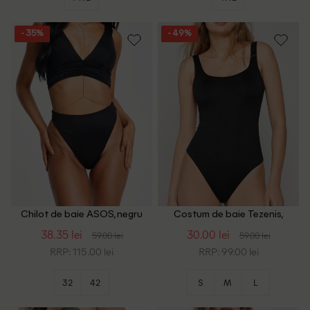
- 35%
- 49%
Chilot de baie ASOS, negru
Costum de baie Tezenis,
negru
38.35 lei
30.00 lei
59.00 lei
59.00 lei
RRP: 115.00 lei
RRP: 99.00 lei
32
42
S
M
L