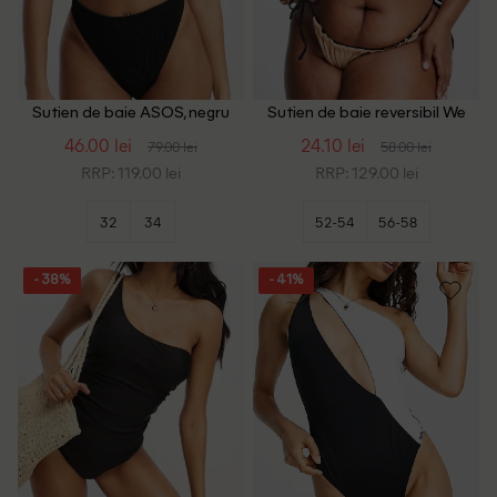
Sutien de baie ASOS, negru
Sutien de baie reversibil We
Are We Wear Plus Size,
46.00 lei
24.10 lei
79.00 lei
58.00 lei
negru/maro
RRP: 119.00 lei
RRP: 129.00 lei
32
34
52-54
56-58
- 38%
- 41%