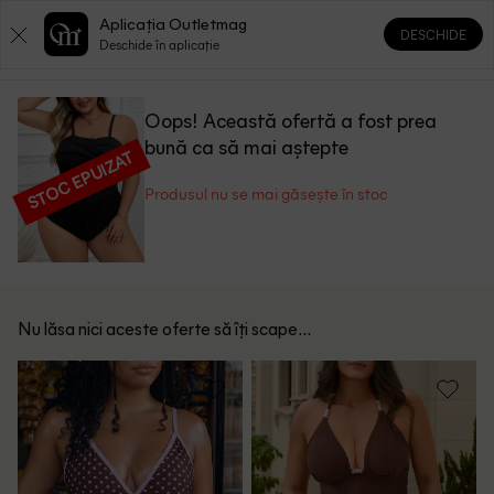
Aplicația Outletmag
DESCHIDE
0
0
Deschide în aplicație
Oops! Această ofertă a fost prea
bună ca să mai aștepte
STOC EPUIZAT
Produsul nu se mai găsește în stoc
Nu lăsa nici aceste oferte să îți scape...