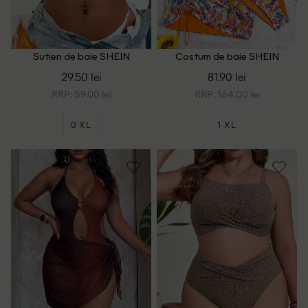
Sutien de baie SHEIN
Costum de baie SHEIN
CURVE, albastru
CURVE, mix culori
29.50 lei
81.90 lei
RRP: 59.00 lei
RRP: 164.00 lei
0 XL
1 XL