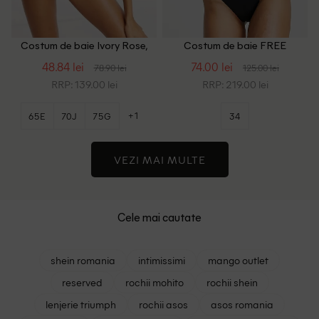
Costum de baie Ivory Rose,
Costum de baie FREE
negru
SOCIETY, alb/negru
48.84 lei
74.00 lei
78.90 lei
125.00 lei
RRP: 139.00 lei
RRP: 219.00 lei
+1
65E
70J
75G
34
VEZI MAI MULTE
Cele mai cautate
shein romania
intimissimi
mango outlet
reserved
rochii mohito
rochii shein
lenjerie triumph
rochii asos
asos romania