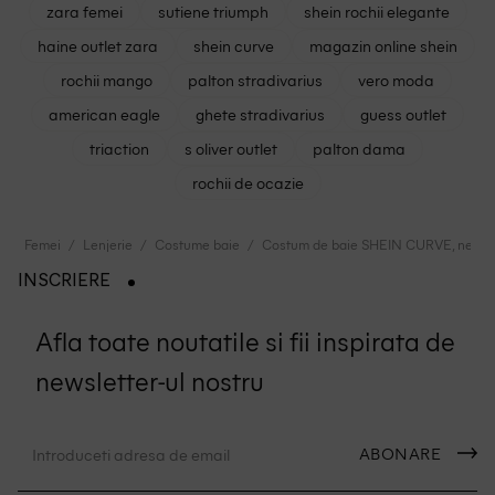
zara femei
sutiene triumph
shein rochii elegante
haine outlet zara
shein curve
magazin online shein
rochii mango
palton stradivarius
vero moda
american eagle
ghete stradivarius
guess outlet
triaction
s oliver outlet
palton dama
rochii de ocazie
Femei
Lenjerie
Costume baie
Costum de baie SHEIN CURVE, negru
INSCRIERE
Afla toate noutatile si fii inspirata de
newsletter-ul nostru
ABONARE