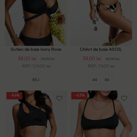
Sutien de baie Ivory Rose
Chilot de baie ASOS,
Curve, negru
alb/negru
48.00 lei
34.00 lei
78.00 lei
48.00 lei
RRP: 129.00 lei
RRP: 79.00 lei
85J
44
46
- 46%
- 43%