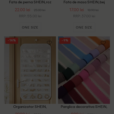
Fata de perna SHEIN, roz
Fata de masa SHEIN, bej
22.00 lei
17.00 lei
25.00 lei
18.90 lei
RRP: 55.00 lei
RRP: 37.00 lei
ONE SIZE
ONE SIZE
- 14%
- 9%
Organizator SHEIN,
Panglica decorativa SHEIN,
transparent/alb
roz