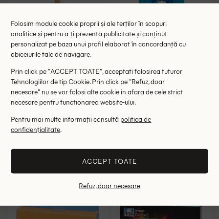
Folosim module cookie proprii și ale terților în scopuri
analitice și pentru a-ți prezenta publicitate și conținut
personalizat pe baza unui profil elaborat în concordanță cu
obiceiurile tale de navigare.
Prin click pe "ACCEPT TOATE", acceptati folosirea tuturor
Tehnologiilor de tip Cookie. Prin click pe "Refuz, doar
necesare" nu se vor folosi alte cookie in afara de cele strict
necesare pentru functionarea website-ului.
Planta artificiala ACTION,
Set lavete microfibra 3 bucati
Pentru mai multe informații consultă
politica de
mix culori
Spargo, mix culori
9.00 lei
15.00 lei
confidențialitate
.
RRP: 19.00 lei
RRP: 29.00 lei
ACCEPT TOATE
ONE SIZE
ONE SIZE
Refuz, doar necesare