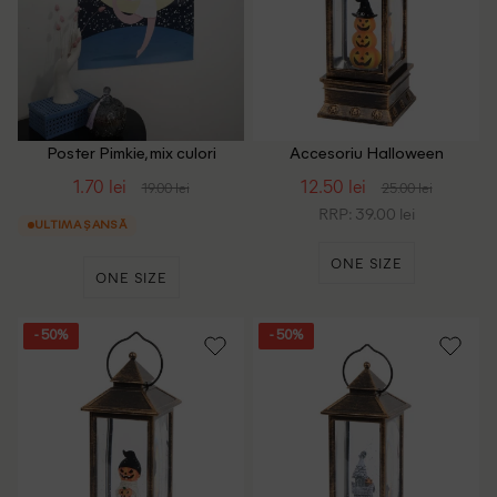
Poster Pimkie, mix culori
Accesoriu Halloween
ACTION, mix culori
1.70 lei
12.50 lei
19.00 lei
25.00 lei
RRP: 39.00 lei
ULTIMA ȘANSĂ
ONE SIZE
ONE SIZE
- 50%
- 50%