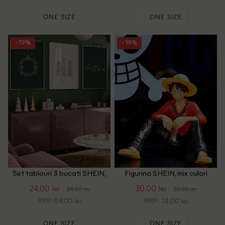
ONE SIZE
ONE SIZE
- 19%
- 19%
Set tablouri 3 bucati SHEIN,
Figurina SHEIN, mix culori
mix culori
24.00 lei
30.00 lei
29.50 lei
36.90 lei
RRP: 59.00 lei
RRP: 74.00 lei
ONE SIZE
ONE SIZE