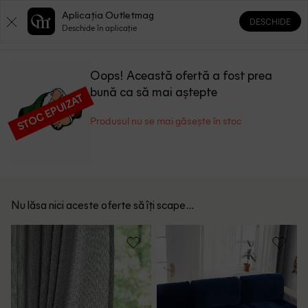
Aplicația Outletmag
DESCHIDE
0
0
Deschide în aplicație
Oops! Această ofertă a fost prea
bună ca să mai aștepte
STOC EPUIZAT
Produsul nu se mai găsește în stoc
Nu lăsa nici aceste oferte să îți scape...