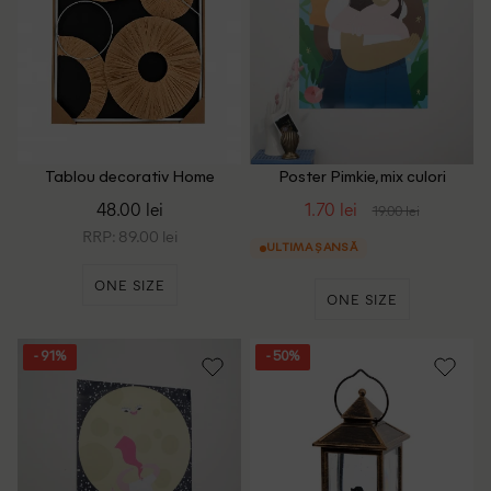
Tablou decorativ Home
Poster Pimkie, mix culori
Accents, mix culori
48.00 lei
1.70 lei
19.00 lei
RRP: 89.00 lei
ULTIMA ȘANSĂ
ONE SIZE
ONE SIZE
- 91%
- 50%