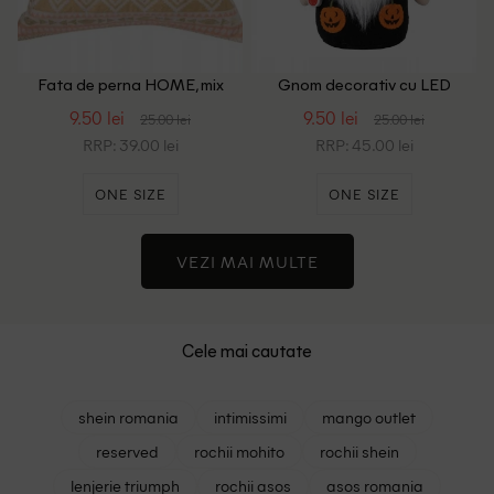
Fata de perna HOME, mix
Gnom decorativ cu LED
culori
ACTION, mix culori
9.50 lei
9.50 lei
25.00 lei
25.00 lei
RRP: 39.00 lei
RRP: 45.00 lei
ONE SIZE
ONE SIZE
VEZI MAI MULTE
Cele mai cautate
shein romania
intimissimi
mango outlet
reserved
rochii mohito
rochii shein
lenjerie triumph
rochii asos
asos romania