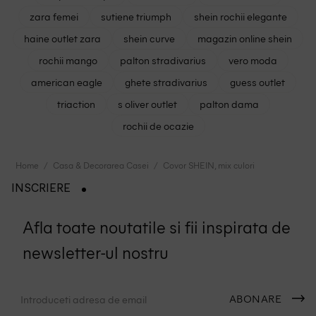
zara femei
sutiene triumph
shein rochii elegante
haine outlet zara
shein curve
magazin online shein
rochii mango
palton stradivarius
vero moda
american eagle
ghete stradivarius
guess outlet
triaction
s oliver outlet
palton dama
rochii de ocazie
Home
Casa & Decorarea Casei
Covor SHEIN, mix culori
INSCRIERE
Afla toate noutatile si fii inspirata de
newsletter-ul nostru
ABONARE