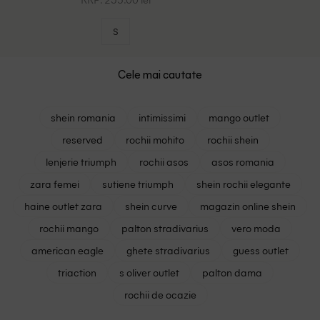
S
Cele mai cautate
shein romania
intimissimi
mango outlet
reserved
rochii mohito
rochii shein
lenjerie triumph
rochii asos
asos romania
zara femei
sutiene triumph
shein rochii elegante
haine outlet zara
shein curve
magazin online shein
rochii mango
palton stradivarius
vero moda
american eagle
ghete stradivarius
guess outlet
triaction
s oliver outlet
palton dama
rochii de ocazie