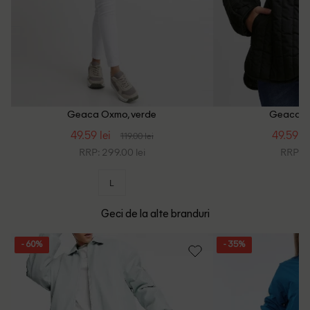
Geaca Oxmo, verde
Geaca O
49.59 lei
49.59 le
119.00 lei
RRP: 299.00 lei
RRP: 2
L
Geci de la alte branduri
- 60%
- 35%