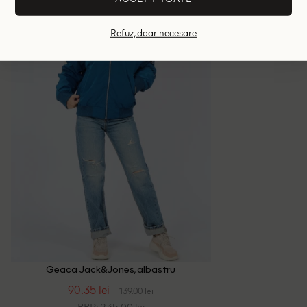
- 35%
Refuz, doar necesare
Geaca Jack&Jones, albastru
90.35 lei
139.00 lei
RRP: 235.00 lei