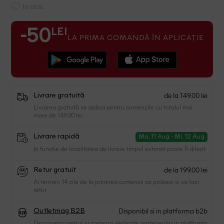
In stoc
LEI
-50
LA PRIMA COMANDĂ ÎN APLICAȚIE
de la 149.00 lei
Livrare gratuită
Livrarea gratuită se aplica pentru comenzile cu totalul mai
mare de 149.00 lei
Livrare rapidă
Ma, 11 Aug - Mi, 12 Aug
In functie de localitatea de livrare timpul estimat poate fi diferit.
de la 199.00 lei
Retur gratuit
Ai termen 14 zile de la primirea comenzii sa probezi si sa faci
retur.
Disponibil si in platforma b2b
Outletmag B2B
Descopera preturi si comenzi dedicate partenerilor in platforma