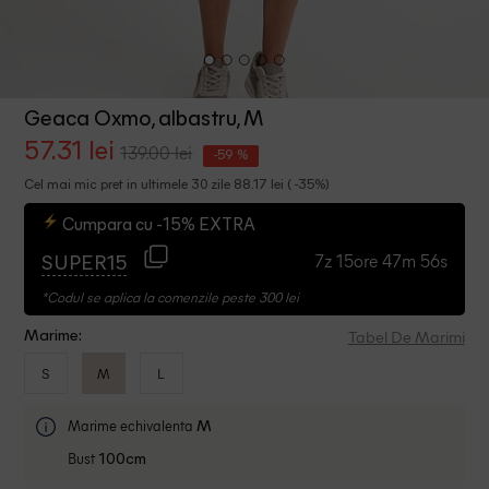
Geaca Oxmo, albastru, M
57.31 lei
139.00 lei
-59 %
Cel mai mic pret in ultimele 30 zile 88.17 lei ( -35%)
Cumpara cu -15% EXTRA
7z 15ore 47m 56s
SUPER15
*Codul se aplica la comenzile peste 300 lei
Tabel De Marimi
Marime:
S
M
L
Marime echivalenta
M
Bust
100cm