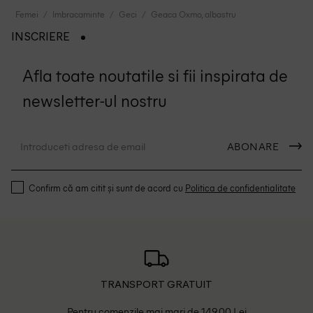
Femei
Imbracaminte
Geci
Geaca Oxmo, albastru
INSCRIERE
Afla toate noutatile si fii inspirata de
newsletter-ul nostru
ABONARE
Confirm că am citit și sunt de acord cu
Politica de confidentialitate
TRANSPORT GRATUIT
Pentru comenzile mai mari de 149.00 Lei