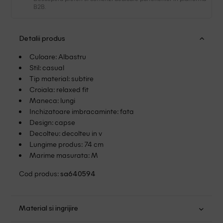
B2B.
Detalii produs
Culoare: Albastru
Stil: casual
Tip material: subtire
Croiala: relaxed fit
Maneca: lungi
Inchizatoare imbracaminte: fata
Design: capse
Decolteu: decolteu in v
Lungime produs: 74 cm
Marime masurata: M
Cod produs:
sa640594
Material si ingrijire