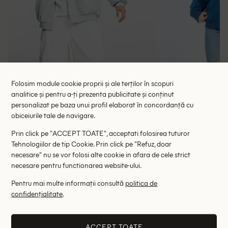
Folosim module cookie proprii și ale terților în scopuri
analitice și pentru a-ți prezenta publicitate și conținut
personalizat pe baza unui profil elaborat în concordanță cu
obiceiurile tale de navigare.
Prin click pe "ACCEPT TOATE", acceptati folosirea tuturor
Geaca ASOS, bleu
Geaca Jack&J
Tehnologiilor de tip Cookie. Prin click pe "Refuz, doar
necesare" nu se vor folosi alte cookie in afara de cele strict
71.64 lei
90.35 le
179.00 lei
necesare pentru functionarea website-ului.
RRP: 399.00 lei
RRP: 2
Pentru mai multe informații consultă
politica de
M
confidențialitate
.
Altii au fost interesati de
ACCEPT TOATE