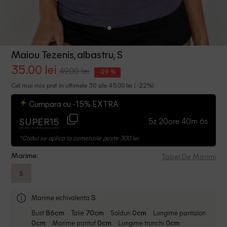
Maiou Tezenis, albastru, S
35.00 lei
49.00 lei
-29 %
Cel mai mic pret in ultimele 30 zile 45.00 lei ( -22%)
Cumpara cu -15% EXTRA
5z 20ore 40m 6s
SUPER15
*Codul se aplica la comenzile peste 300 lei
Tabel De Marimi
Marime:
S
Marime echivalenta
S
Bust
Talie
Solduri
Lungime pantalon
86cm
70cm
0cm
Marime pantof
Lungime trunchi
0cm
0cm
0cm