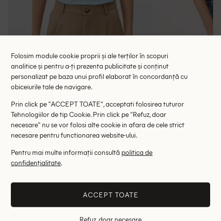
Folosim module cookie proprii și ale terților în scopuri
analitice și pentru a-ți prezenta publicitate și conținut
Maiou s.Oliver, bleu
Maiou 
personalizat pe baza unui profil elaborat în concordanță cu
obiceiurile tale de navigare.
35.31 lei
20.30 l
63.90 lei
Prin click pe "ACCEPT TOATE", acceptati folosirea tuturor
ULTIMA ȘANSĂ
ULTIMA ȘANSĂ
Tehnologiilor de tip Cookie. Prin click pe "Refuz, doar
necesare" nu se vor folosi alte cookie in afara de cele strict
XS
M
necesare pentru functionarea website-ului.
Pentru mai multe informații consultă
politica de
Altii au fost interesati de
confidențialitate
.
- 57%
- 45%
ACCEPT TOATE
Refuz, doar necesare