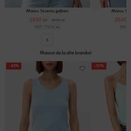
Maiou Tezenis, galben
Maiou Tez
24.00 lei
25.00 le
48.00 lei
RRP: 79.00 lei
RRP: 5
S
Maiouri de la alte branduri
- 45%
- 57%