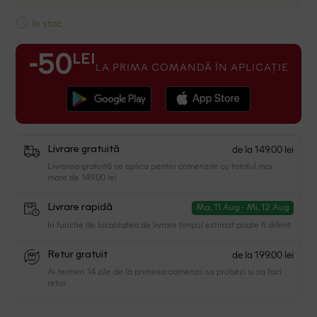
In stoc
LEI
-50
LA PRIMA COMANDĂ ÎN APLICAȚIE
de la 149.00 lei
Livrare gratuită
Livrarea gratuită se aplica pentru comenzile cu totalul mai
mare de 149.00 lei
Livrare rapidă
Ma, 11 Aug - Mi, 12 Aug
In functie de localitatea de livrare timpul estimat poate fi diferit.
de la 199.00 lei
Retur gratuit
Ai termen 14 zile de la primirea comenzii sa probezi si sa faci
retur.