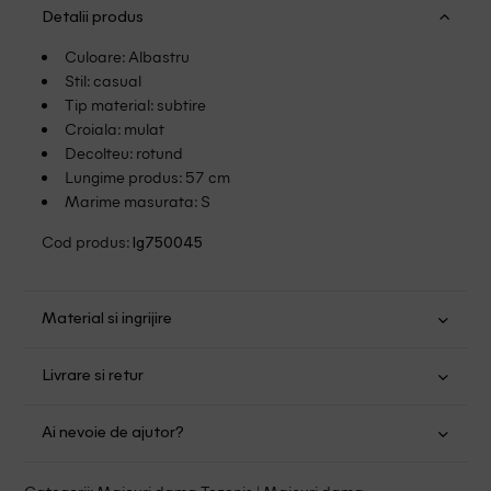
Detalii produs
Culoare: Albastru
Stil: casual
Tip material: subtire
Croiala: mulat
Decolteu: rotund
Lungime produs: 57 cm
Marime masurata: S
Cod produs:
lg750045
Material si ingrijire
Spalare usoara la 30
Livrare si retur
Nu folositi inalbitor
Nu uscati in uscator
Transport Gratuit pentru orice comanda cu o valoare mai
Se pot calca
Ai nevoie de ajutor?
mare de 149.00 lei.
Fara curatare chimica
Suntem aici pentru a te ajuta:
Politica livrare
Categorii:
Maiouri dama Tezenis
|
Maiouri dama