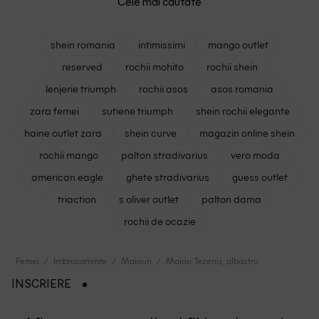
Cele mai cautate
shein romania
intimissimi
mango outlet
reserved
rochii mohito
rochii shein
lenjerie triumph
rochii asos
asos romania
zara femei
sutiene triumph
shein rochii elegante
haine outlet zara
shein curve
magazin online shein
rochii mango
palton stradivarius
vero moda
american eagle
ghete stradivarius
guess outlet
triaction
s oliver outlet
palton dama
rochii de ocazie
Femei
Imbracaminte
Maiouri
Maiou Tezenis, albastru
INSCRIERE